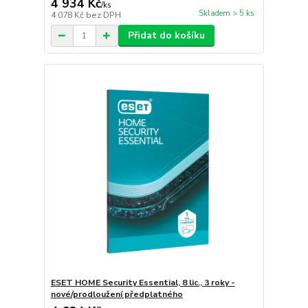
4 934 Kč
/
ks
Skladem > 5 ks
4 078 Kč
bez DPH
Přidat do košíku
ESET HOME Security Essential, 8 lic., 3 roky -
nové/prodloužení předplatného