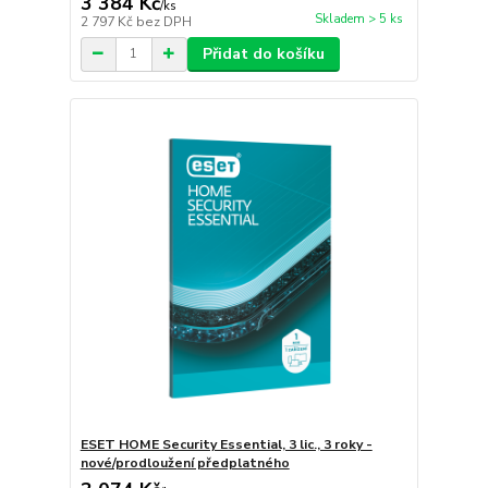
3 384 Kč
/
ks
Skladem > 5 ks
2 797 Kč
bez DPH
Přidat do košíku
ESET HOME Security Essential, 3 lic., 3 roky -
nové/prodloužení předplatného