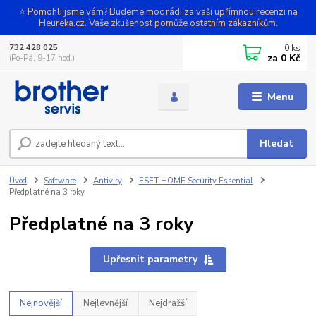
⭐ Pomohli jsme vám? Budeme moc rádi za vaši upřímnou recenzi na
Heureka.cz. Vaše zkušenost pomůže ostatním zákazníkům.
0
ks
732 428 025
za
0 Kč
(Po-Pá, 9-17 hod.)
Menu
Hledat
Úvod
Software
Antiviry
ESET HOME Security Essential
Předplatné na 3 roky
Předplatné na 3 roky
Upřesnit parametry
Nejnovější
Nejlevnější
Nejdražší