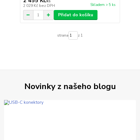
2 455 Kč
/
ks
Skladem > 5 ks
2 029 Kč
bez DPH
Přidat do košíku
strana
z 1
Novinky z našeho blogu