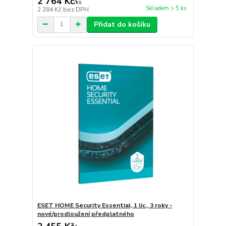
2 764 Kč
/
ks
Skladem > 5 ks
2 284 Kč
bez DPH
Přidat do košíku
ESET HOME Security Essential, 1 lic., 3 roky -
nové/prodloužení předplatného