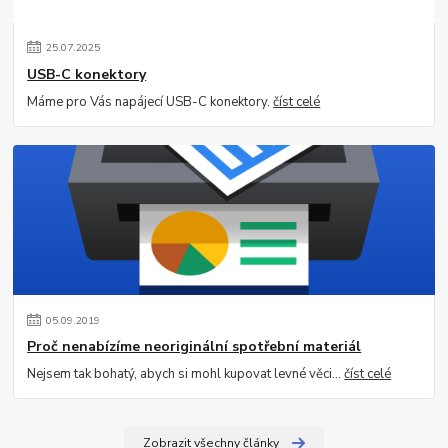
25
.
07
.
2025
USB-C konektory
Máme pro Vás napájecí USB-C konektory.
číst celé
05
.
09
.
2019
Proč nenabízíme neoriginální spotřební materiál
Nejsem tak bohatý, abych si mohl kupovat levné věci...
číst celé
Zobrazit všechny články