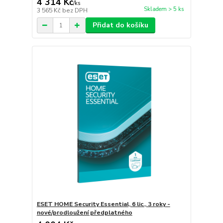
4 314 Kč
/
ks
Skladem > 5 ks
3 565 Kč
bez DPH
Přidat do košíku
ESET HOME Security Essential, 6 lic., 3 roky -
nové/prodloužení předplatného