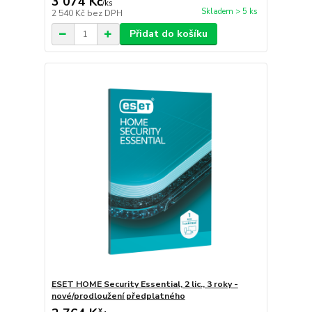
3 074 Kč
/
ks
Skladem > 5 ks
2 540 Kč
bez DPH
Přidat do košíku
ESET HOME Security Essential, 2 lic., 3 roky -
nové/prodloužení předplatného