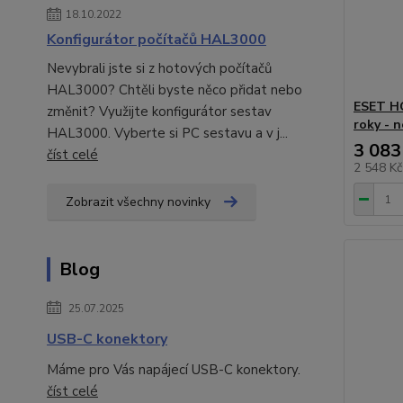
18.10.2022
Konfigurátor počítačů HAL3000
Nevybrali jste si z hotových počítačů
HAL3000? Chtěli byste něco přidat nebo
ESET HO
změnit? Využijte konfigurátor sestav
roky - 
HAL3000. Vyberte si PC sestavu a v j...
3 083
číst celé
2 548 K
Zobrazit všechny novinky
Blog
25.07.2025
USB-C konektory
Máme pro Vás napájecí USB-C konektory.
číst celé