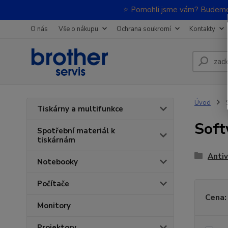
⭐ Pomohli jsme vám? Budeme m
O nás
Vše o nákupu
Ochrana soukromí
Kontakty
Úvod
Tiskárny a multifunkce
Soft
Spotřební materiál k
tiskárnám
Antiv
Notebooky
Počítače
Cena:
Monitory
Projektory