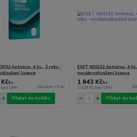
32 Antivirus, 4 lic., 3 roky -
ESET NOD32 Antivirus, 4 lic.,
odloužení licence
nová/prodloužení licence
 Kč
1 843 Kč
/
ks
/
ks
Skladem > 5 ks
Sk
č
bez DPH
1 523 Kč
bez DPH
Přidat do košíku
Přidat do ko