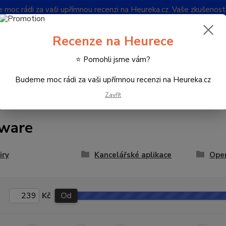
oc rádi za vaši upřímnou recenzi na Heureka.cz. Vaše zkušenos
Blog
Recenze na Heurece
Nevíte
⭐ Pomohli jsme vám?
Hledat
732 
(Po-Pá
Budeme moc rádi za vaši upřímnou recenzi na Heureka.cz
Zavřít
Software
ware
iry
Kancelářské aplikace
Ope
Kč
Od