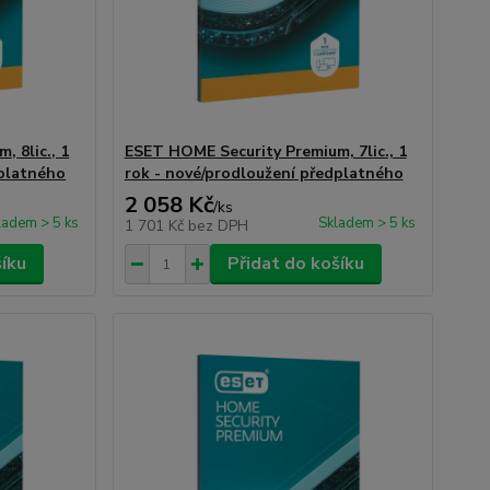
 8lic., 1
ESET HOME Security Premium, 7lic., 1
dplatného
rok - nové/prodloužení předplatného
2 058 Kč
/
ks
ladem > 5 ks
Skladem > 5 ks
1 701 Kč
bez DPH
šíku
Přidat do košíku