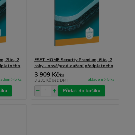
 7lic., 2
ESET HOME Security Premium, 6lic., 2
edplatného
roky - nové/prodloužení předplatného
3 909 Kč
/
ks
ladem > 5 ks
Skladem > 5 ks
3 231 Kč
bez DPH
šíku
Přidat do košíku