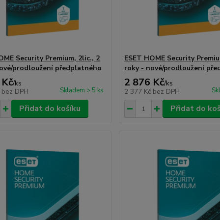
ME Security Premium, 2lic., 2
ESET HOME Security Premium,
nové/prodloužení předplatného
roky - nové/prodloužení př
 Kč
2 876 Kč
/
ks
/
ks
Skladem > 5 ks
Sk
č
bez DPH
2 377 Kč
bez DPH
Přidat do košíku
Přidat do ko