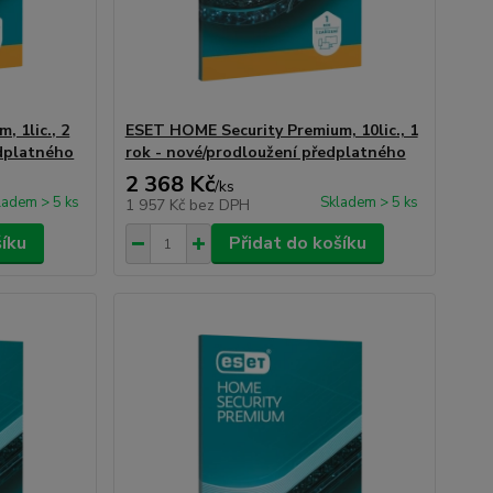
 1lic., 2
ESET HOME Security Premium, 10lic., 1
edplatného
rok - nové/prodloužení předplatného
2 368 Kč
/
ks
ladem > 5 ks
Skladem > 5 ks
1 957 Kč
bez DPH
šíku
Přidat do košíku