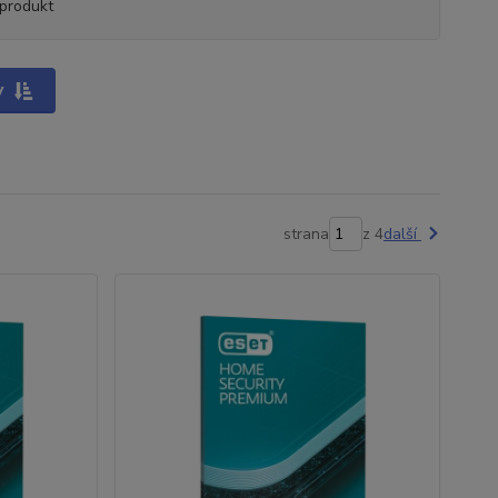
produkt
y
strana
z 4
další