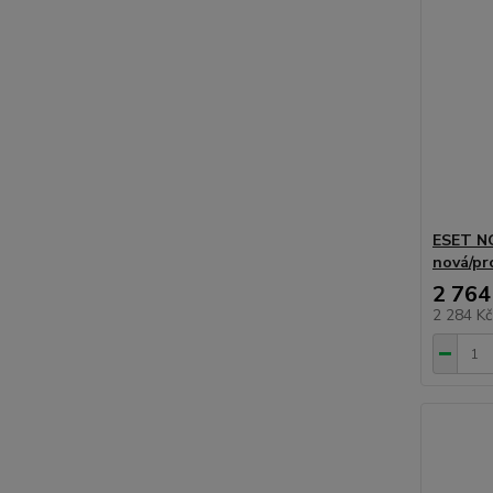
ESET NOD
nová/pr
2 764
2 284 K