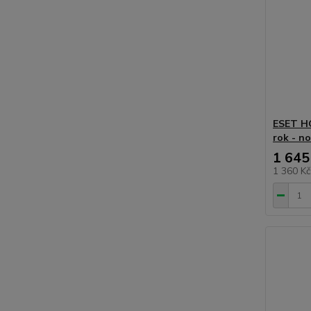
ESET HO
rok - n
1 645
1 360 K