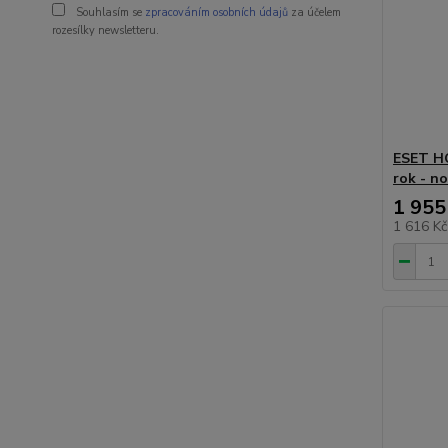
Souhlasím se
zpracováním osobních údajů
za účelem
rozesílky newsletteru.
ESET HO
rok - n
1 955
1 616 K