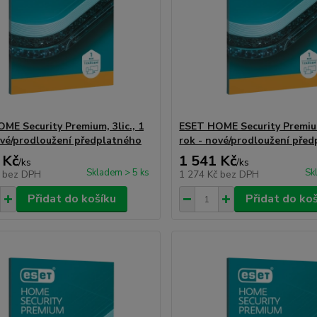
ME Security Premium, 3lic., 1
ESET HOME Security Premium,
ové/prodloužení předplatného
rok - nové/prodloužení pře
 Kč
1 541 Kč
/
ks
/
ks
Skladem > 5 ks
Sk
č
bez DPH
1 274 Kč
bez DPH
Přidat do košíku
Přidat do ko