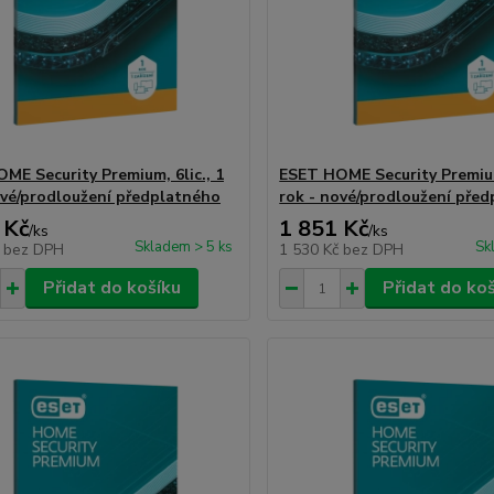
ME Security Premium, 6lic., 1
ESET HOME Security Premium,
ové/prodloužení předplatného
rok - nové/prodloužení pře
 Kč
1 851 Kč
/
ks
/
ks
Skladem > 5 ks
Sk
č
bez DPH
1 530 Kč
bez DPH
Přidat do košíku
Přidat do ko