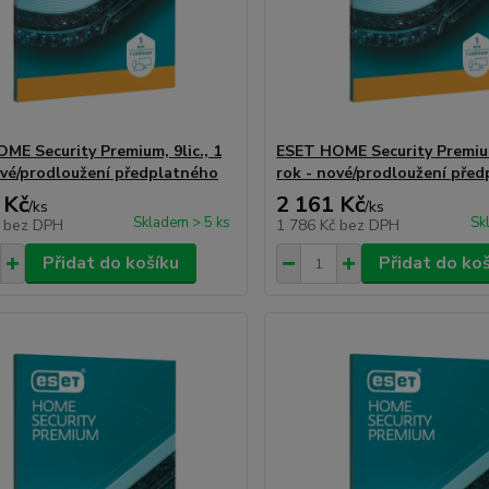
ME Security Premium, 9lic., 1
ESET HOME Security Premium,
ové/prodloužení předplatného
rok - nové/prodloužení pře
 Kč
2 161 Kč
/
ks
/
ks
Skladem > 5 ks
Sk
č
bez DPH
1 786 Kč
bez DPH
Přidat do košíku
Přidat do ko