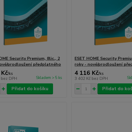
ME Security Premium, 8lic., 2
ESET HOME Security Premium,
nové/prodloužení předplatného
roky - nové/prodloužení př
 Kč
4 116 Kč
/
ks
/
ks
Skladem > 5 ks
Sk
č
bez DPH
3 402 Kč
bez DPH
Přidat do košíku
Přidat do ko