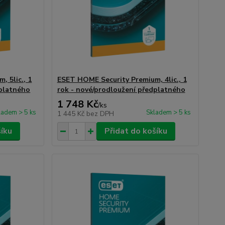
 5lic., 1
ESET HOME Security Premium, 4lic., 1
dplatného
rok - nové/prodloužení předplatného
1 748 Kč
/
ks
ladem > 5 ks
Skladem > 5 ks
1 445 Kč
bez DPH
šíku
Přidat do košíku