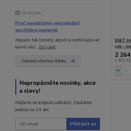
05.09.2019
Proč nenabízíme neoriginální
spotřební materiál
Nejsem tak bohatý, abych si mohl kupovat
ESET HO
rok - n
levné věci...
číst celé
2 264
1 871 K
Zobrazit všechny články
Nepropásněte novinky, akce
a slevy!
Můžete se kdykoli odhlásit. Zasíláme
jednou za 14 dní.
Přihlásit se