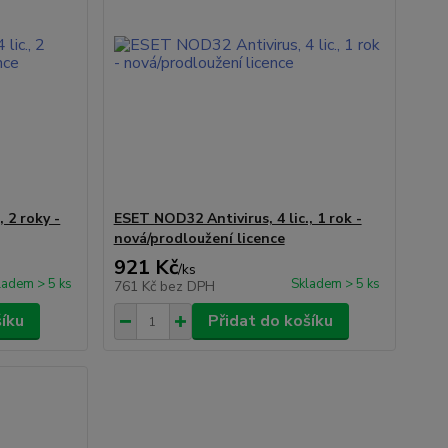
 2 roky -
ESET NOD32 Antivirus, 4 lic., 1 rok -
nová/prodloužení licence
921 Kč
/
ks
ladem > 5 ks
Skladem > 5 ks
761 Kč
bez DPH
šíku
Přidat do košíku