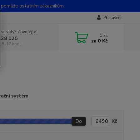
t pomůže ostatním zákazníkům.
Přihlášení
 si rady? Zavolejte.
0
ks
428 025
za
0 Kč
, 9-17 hod.)
rační systém
Do
Kč