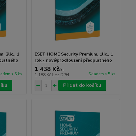
 2lic., 1
ESET HOME Security Premium, 1lic., 1
dplatného
rok - nové/prodloužení předplatného
1 438 Kč
/
ks
ladem > 5 ks
Skladem > 5 ks
1 188 Kč
bez DPH
šíku
Přidat do košíku