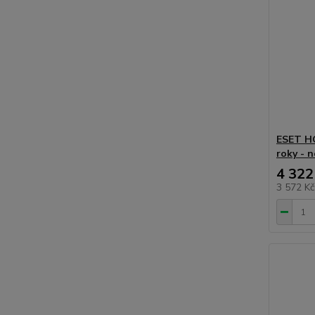
ESET HO
roky - 
4 322
3 572 K