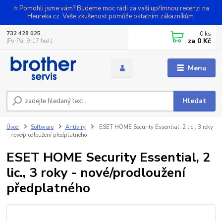
⭐ Pomohli jsme vám? Budeme moc rádi za vaši upřímnou recenzi na
Heureka.cz. Vaše zkušenost pomůže ostatním zákazníkům.
0
ks
732 428 025
za
0 Kč
(Po-Pá, 9-17 hod.)
Menu
Hledat
Úvod
Software
Antiviry
ESET HOME Security Essential, 2 lic., 3 roky
- nové/prodloužení předplatného
ESET HOME Security Essential, 2
lic., 3 roky - nové/prodloužení
předplatného