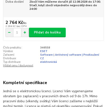
Doba dodání
Zboží Vám můžeme doručit již 12.08.2026 do 17:00.
Stačí, když zboží objednáte nejpozději dnes do
24:00
2 764 Kč
/
ks
2 284 Kč
bez DPH
Přidat do košíku
Číslo produktu:
346558
Výrobce:
ESET
Zařazení:
Software | Antivirový software | Prodloužení
Distribuce:
CZ
Typ distribuce:
elektronická
Hlídat cenu / dostupnost
Kompletní specifikace
Jedná se o elektronickou licenci. Licenci Vám vygenerujeme
obratem (po zaplacení) v pracovních dnech od 9 do 17h. Mimo
pracovní dobu (víkendy, svátky) Vám licenci zašleme v nejbližší
možný termín. Licence je platná od okamžiku vygenerování. Pokud