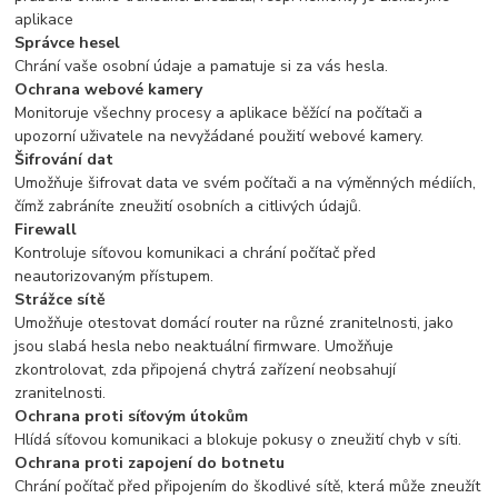
aplikace
Správce hesel
Chrání vaše osobní údaje a pamatuje si za vás hesla.
Ochrana webové kamery
Monitoruje všechny procesy a aplikace běžící na počítači a
upozorní uživatele na nevyžádané použití webové kamery.
Šifrování dat
Umožňuje šifrovat data ve svém počítači a na výměnných médiích,
čímž zabráníte zneužití osobních a citlivých údajů.
Firewall
Kontroluje síťovou komunikaci a chrání počítač před
neautorizovaným přístupem.
Strážce sítě
Umožňuje otestovat domácí router na různé zranitelnosti, jako
jsou slabá hesla nebo neaktuální firmware. Umožňuje
zkontrolovat, zda připojená chytrá zařízení neobsahují
zranitelnosti.
Ochrana proti síťovým útokům
Hlídá síťovou komunikaci a blokuje pokusy o zneužití chyb v síti.
Ochrana proti zapojení do botnetu
Chrání počítač před připojením do škodlivé sítě, která může zneužít