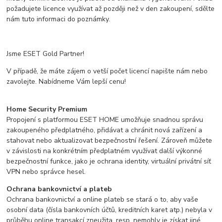
požadujete licence využívat až později než v den zakoupení, sdělte
nám tuto informaci do poznámky.
Jsme ESET Gold Partner!
V případě, že máte zájem o vetší počet licencí napište nám nebo
zavolejte. Nabídneme Vám lepší cenu!
Home Security Premium
Propojení s platformou ESET HOME umožňuje snadnou správu
zakoupeného předplatného, přidávat a chránit nová zařízení a
stahovat nebo aktualizovat bezpečnostní řešení. Zároveň můžete
v závislosti na konkrétním předplatném využívat další výkonné
bezpečnostní funkce, jako je ochrana identity, virtuální privátní síť
VPN nebo správce hesel.
Ochrana bankovnictví a plateb
Ochrana bankovnictví a online plateb se stará o to, aby vaše
osobní data (čísla bankovních účtů, kreditních karet atp.) nebyla v
průběhu online transakcí zneužita, resp. nemohly je získat jiné