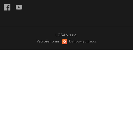
LOSAN s.r.o.
Vytvořeno na
Eshop-rychle.cz