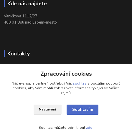
Kde nás najdete
Vaníčkova 1112/27,
400 01 Ústí nad Labem-město
Kontakty
732 428 025
Zpracování cookies
(Po-Pá, 9-17 hod.)
Náš e-shop a partneři potřebují Váš
souhlas
s použitím souborů
eshop@brotherservis.cz
cookies, aby Vám mohli zobrazovat informace týkající se Vašich
zájmů.
Souhlasím
Nastavení
LOSAN s.r.o.
Souhlas můžete odmítnout
zde
.
Vytvořeno na
Eshop-rychle.cz