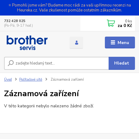
⭐ Pomohli jsme vám? Budeme moc rádi za vaši upřímnou recenzi na
Heureka.cz. Vaše zkušenost pomůže ostatním zákazníkům.
0
ks
732 428 025
za
0 Kč
(Po-Pá, 9-17 hod.)
Menu
Hledat
Úvod
Počítačové sítě
Záznamová zařízení
Záznamová zařízení
V této kategorii nebylo nalezeno žádné zboží.