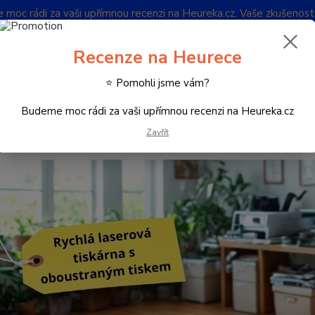
oc rádi za vaši upřímnou recenzi na Heureka.cz. Vaše zkušenos
Blog
Recenze na Heurece
Nevíte
⭐ Pomohli jsme vám?
Hledat
732 
(Po-Pá
Budeme moc rádi za vaši upřímnou recenzi na Heureka.cz
Zavřít
iskárny a multifunkce
Tiskárny štítků
Stolní