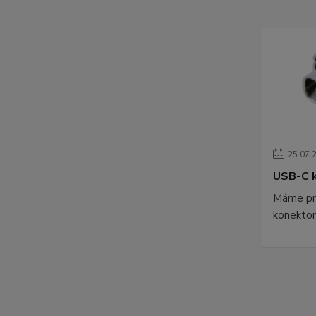
25
.
07
.
USB-C 
Máme pr
konektor