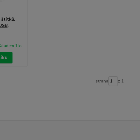
štítků,
 USB,
Skladem 1 ks
šíku
strana
z 1