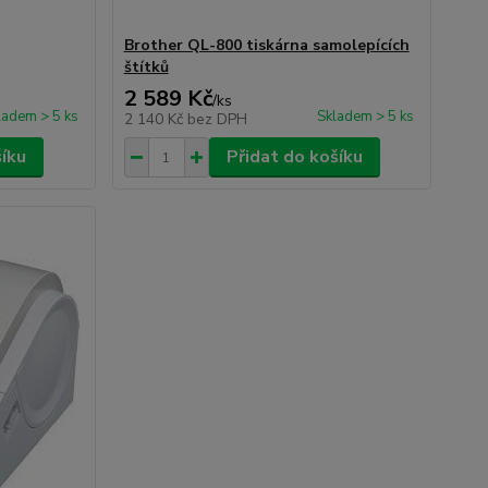
Brother QL-800 tiskárna samolepících
štítků
2 589 Kč
/
ks
ladem > 5 ks
Skladem > 5 ks
2 140 Kč
bez DPH
šíku
Přidat do košíku