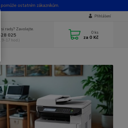
t pomůže ostatním zákazníkům.
Přihlášení
 si rady? Zavolejte.
0
ks
428 025
za
0 Kč
, 9-17 hod.)