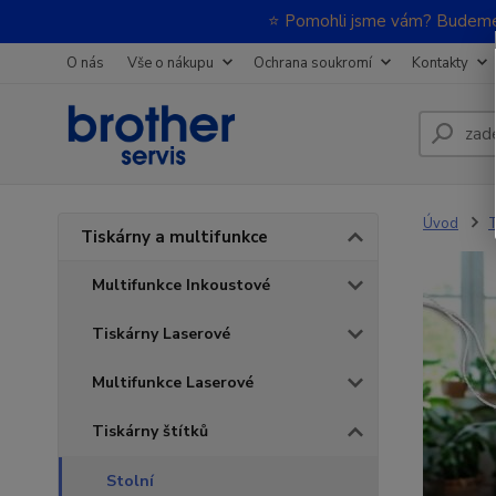
⭐ Pomohli jsme vám? Budeme m
O nás
Vše o nákupu
Ochrana soukromí
Kontakty
Úvod
T
Tiskárny a multifunkce
Multifunkce Inkoustové
Tiskárny Laserové
Multifunkce Laserové
Tiskárny štítků
Stolní