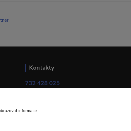
Kontakty
732 428 025
(Po-Pá, 9-17 hod.)
eshop@brotherservis.cz
obrazovat informace