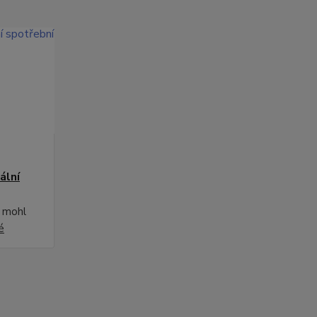
ální
i mohl
é