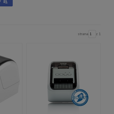
y
strana
z 1