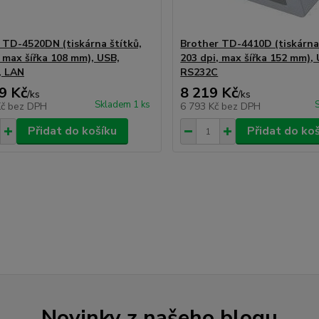
 TD-4520DN (tiskárna štítků,
Brother TD-4410D (tiskárna 
, max šířka 108 mm), USB,
203 dpi, max šířka 152 mm),
, LAN
RS232C
9 Kč
8 219 Kč
/
ks
/
ks
Skladem 1 ks
Kč
bez DPH
6 793 Kč
bez DPH
Přidat do košíku
Přidat do ko
Novinky z našeho blogu