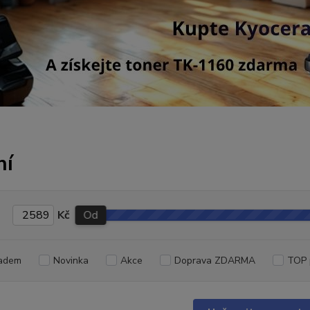
ní
Kč
Od
adem
Novinka
Akce
Doprava ZDARMA
TOP 