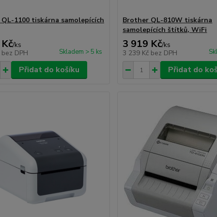
 QL-1100 tiskárna samolepících
Brother QL-810W tiskárna
samolepících štítků, WiFi
 Kč
3 919 Kč
/
ks
/
ks
Skladem > 5 ks
Sk
č
bez DPH
3 239 Kč
bez DPH
Přidat do košíku
Přidat do ko