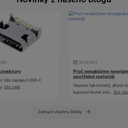
2025
05
.
09
.
2019
konektory
Proč nenabízíme neorigin
spotřební materiál
o Vás napájecí USB-C
Nejsem tak bohatý, abych s
y.
číst celé
kupovat levné věci...
číst cel
Zobrazit všechny články