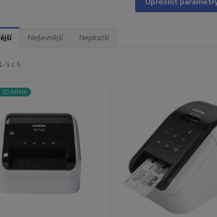
Upřesnit parametr
ější
Nejlevnější
Nejdražší
1-5 z 5
a ZDARMA