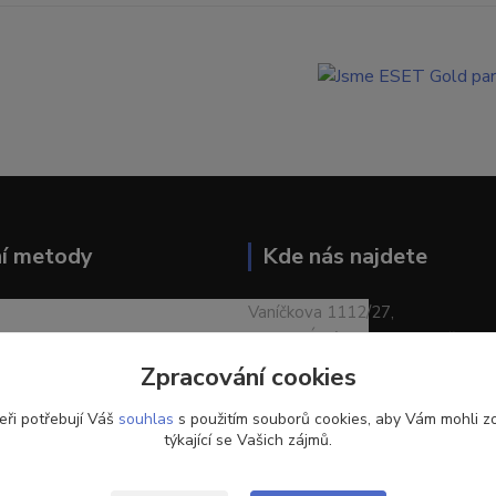
ní metody
Kde nás najdete
Vaníčkova 1112/27,
400 01 Ústí nad Labem-město
Zpracování cookies
eři potřebují Váš
souhlas
s použitím souborů cookies, aby Vám mohli z
týkající se Vašich zájmů.