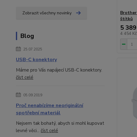
Brother
Zobrazit všechny novinky
štítků
5 389
4 454 K
Blog
25.07.2025
USB-C konektory
Máme pro Vás napájecí USB-C konektory.
číst celé
05.09.2019
Proč nenabízíme neoriginální
spotřební materiál
Nejsem tak bohatý, abych si mohl kupovat
levné věci...
číst celé