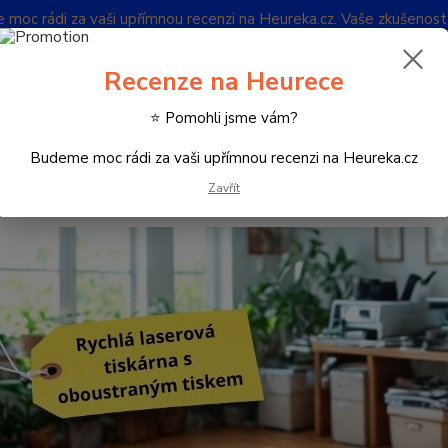
oc rádi za vaši upřímnou recenzi na Heureka.cz. Vaše zkušenos
Blog
Recenze na Heurece
Nevíte
⭐ Pomohli jsme vám?
Hledat
732 
(Po-Pá
Budeme moc rádi za vaši upřímnou recenzi na Heureka.cz
Zavřít
iskárny a multifunkce
Multifunkce Inkoustové
Formát A3