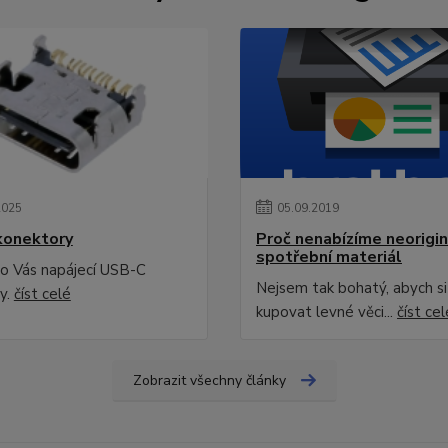
2025
05
.
09
.
2019
konektory
Proč nenabízíme neorigin
spotřební materiál
o Vás napájecí USB-C
Nejsem tak bohatý, abych s
y.
číst celé
kupovat levné věci...
číst cel
Zobrazit všechny články