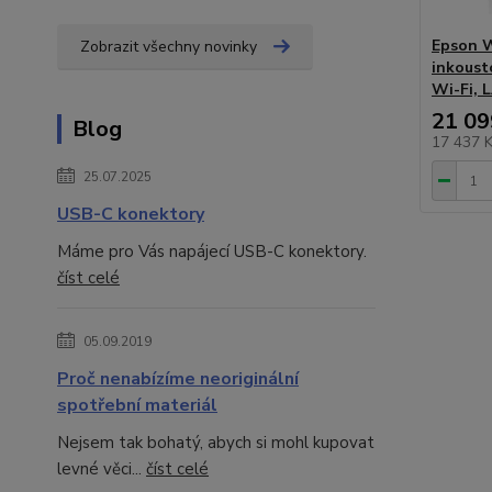
Epson 
Zobrazit všechny novinky
inkoust
Wi-Fi, 
21 09
Blog
17 437 
25.07.2025
USB-C konektory
Máme pro Vás napájecí USB-C konektory.
číst celé
05.09.2019
Proč nenabízíme neoriginální
spotřební materiál
Nejsem tak bohatý, abych si mohl kupovat
levné věci...
číst celé