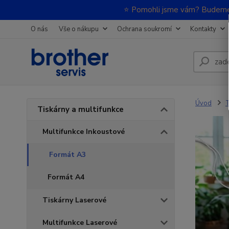
⭐ Pomohli jsme vám? Budeme m
O nás
Vše o nákupu
Ochrana soukromí
Kontakty
Úvod
T
Tiskárny a multifunkce
Multifunkce Inkoustové
Formát A3
Formát A4
Tiskárny Laserové
Multifunkce Laserové