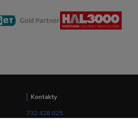
Kontakty
732 428 025
(Po-Pá, 9-17 hod.)
eshop@brotherservis.cz