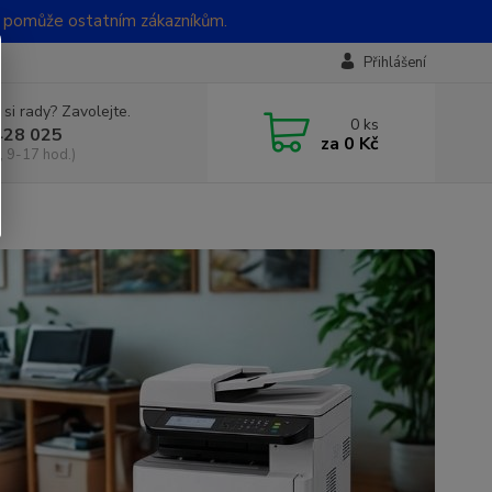
t pomůže ostatním zákazníkům.
Přihlášení
 si rady? Zavolejte.
0
ks
428 025
za
0 Kč
, 9-17 hod.)