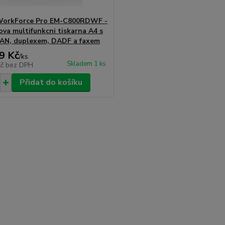
WorkForce Pro EM-C800RDWF -
ova multifunkcni tiskarna A4 s
LAN, duplexem, DADF a faxem
9 Kč
/
ks
Skladem 1 ks
Kč
bez DPH
Přidat do košíku