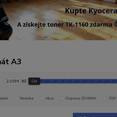
át A3
Kč
Od
adem
Novinka
Akce
Doprava ZDARMA
TOP 