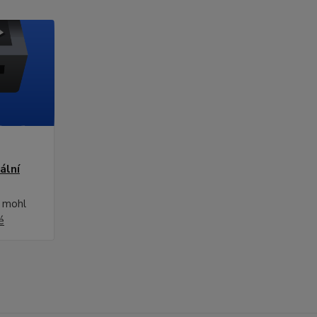
ální
i mohl
é