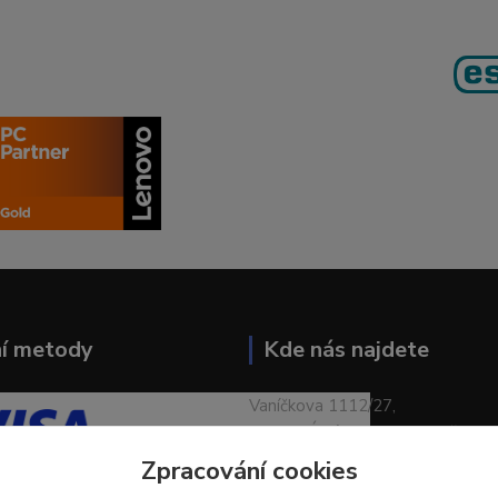
ní metody
Kde nás najdete
Vaníčkova 1112/27,
400 01 Ústí nad Labem-město
Zpracování cookies