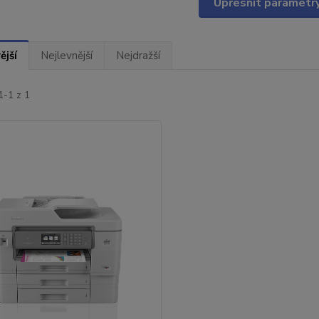
Upřesnit parametr
ější
Nejlevnější
Nejdražší
1-1 z 1