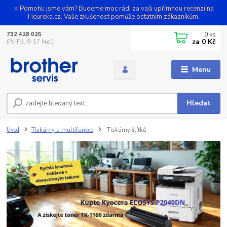
⭐ Pomohli jsme vám? Budeme moc rádi za vaši upřímnou recenzi na
Heureka.cz. Vaše zkušenost pomůže ostatním zákazníkům.
0
ks
732 428 025
za
0 Kč
(Po-Pá, 9-17 hod.)
Menu
Hledat
Úvod
Tiskárny a multifunkce
Tiskárny štítků