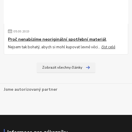
05
.
09
.
2019
Proč nenabízíme neoriginální spotřební materiál
Nejsem tak bohatý, abych si mohl kupovat levné věci...
číst celé
Zobrazit všechny články
Jsme autorizovaný partner