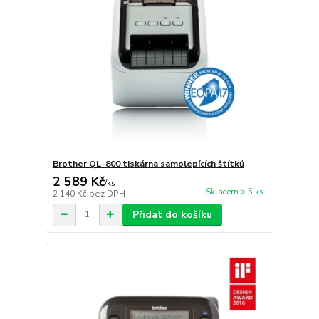
Brother QL-800 tiskárna samolepících štítků
2 589 Kč
/
ks
Skladem > 5 ks
2 140 Kč
bez DPH
Přidat do košíku