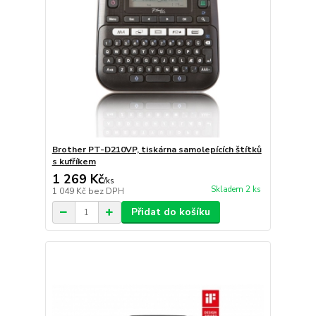
Brother PT-D210VP, tiskárna samolepících štítků
s kufříkem
1 269 Kč
/
ks
Skladem 2 ks
1 049 Kč
bez DPH
Přidat do košíku