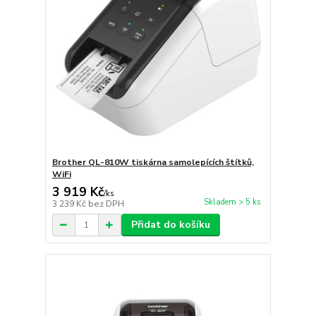
Brother QL-810W tiskárna samolepících štítků,
WiFi
3 919 Kč
/
ks
Skladem > 5 ks
3 239 Kč
bez DPH
Přidat do košíku