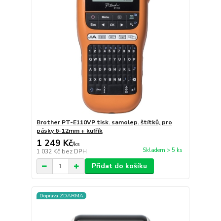
Brother PT-E110VP tisk. samolep. štítků, pro
pásky 6-12mm + kufřík
1 249 Kč
/
ks
Skladem > 5 ks
1 032 Kč
bez DPH
Přidat do košíku
Doprava ZDARMA