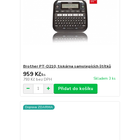
Brother PT-D210, tiskárna samolepících štítků
959 Kč
/
ks
Skladem 3 ks
793 Kč
bez DPH
Přidat do košíku
Doprava ZDARMA