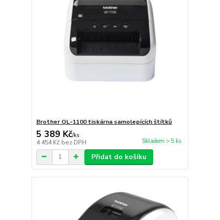
Brother QL-1100 tiskárna samolepících štítků
5 389 Kč
/
ks
Skladem > 5 ks
4 454 Kč
bez DPH
Přidat do košíku