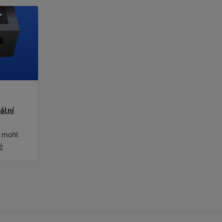
ální
i mohl
é