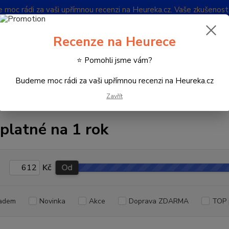
oc rádi za vaši upřímnou recenzi na Heureka.cz. Vaše zkušenos
Blog
Recenze na Heurece
Nevíte
⭐ Pomohli jsme vám?
Hledat
732 
(Po-Pá
Budeme moc rádi za vaši upřímnou recenzi na Heureka.cz
Zavřít
oftware
Antiviry
ESET NOD32 Antivirus
Předplatné na 1 rok
platné na 1 rok
Kč
Od
adem
Novinka
Akce
Doprava ZDARMA
TOP 