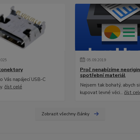
2025
05
.
09
.
2019
konektory
Proč nenabízíme neorigin
spotřební materiál
o Vás napájecí USB-C
Nejsem tak bohatý, abych s
y.
číst celé
kupovat levné věci...
číst cel
Zobrazit všechny články