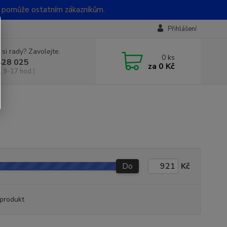
t pomůže ostatním zákazníkům.
Přihlášení
 si rady? Zavolejte.
0
ks
428 025
za
0 Kč
, 9-17 hod.)
Do
Kč
produkt