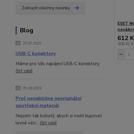
Zobrazit všechny novinky
ESET NOD
Blog
nová/pr
612 K
25.07.2025
506 Kč
b
USB-C konektory
Máme pro Vás napájecí USB-C konektory.
číst celé
05.09.2019
Proč nenabízíme neoriginální
spotřební materiál
Nejsem tak bohatý, abych si mohl kupovat
levné věci...
číst celé