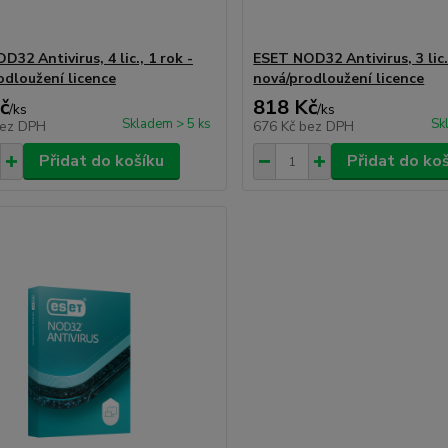
32 Antivirus, 4 lic., 1 rok -
ESET NOD32 Antivirus, 3 lic.,
odloužení licence
nová/prodloužení licence
č
818 Kč
/
ks
/
ks
Skladem > 5 ks
Sk
ez DPH
676 Kč
bez DPH
Přidat do košíku
Přidat do ko