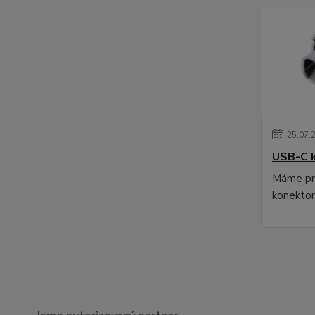
25
.
07
.
USB-C 
Máme pr
konektor