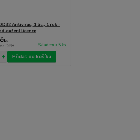
32 Antivirus, 1 lic., 1 rok -
odloužení licence
č
/
ks
Skladem > 5 ks
ez DPH
Přidat do košíku