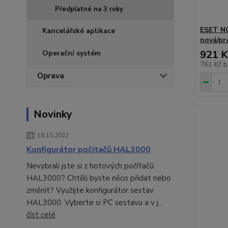
Předplatné na 3 roky
ESET NOD
Kancelářské aplikace
nová/pr
921 K
Operační systém
761 Kč
b
Oprava
Novinky
18.10.2022
Konfigurátor počítačů HAL3000
Nevybrali jste si z hotových počítačů
HAL3000? Chtěli byste něco přidat nebo
změnit? Využijte konfigurátor sestav
HAL3000. Vyberte si PC sestavu a v j...
číst celé