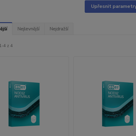
Upřesnit parametr
ější
Nejlevnější
Nejdražší
1-4 z 4