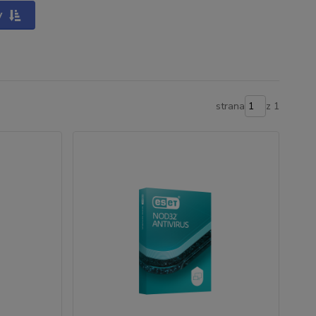
y
strana
z 1