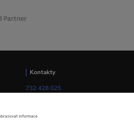
Kontakty
732 428 025
(Po-Pá, 9-17 hod.)
eshop@brotherservis.cz
obrazovat informace