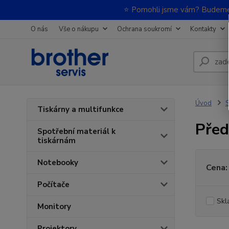
⭐ Pomohli jsme vám? Budeme m
O nás
Vše o nákupu
Ochrana soukromí
Kontakty
Úvod
S
Tiskárny a multifunkce
Před
Spotřební materiál k
tiskárnám
Notebooky
Cena:
Počítače
Skl
Monitory
Projektory