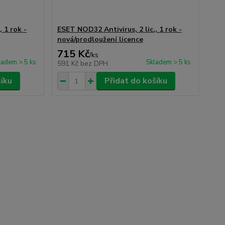
 1 rok -
ESET NOD32 Antivirus, 2 lic., 1 rok -
nová/prodloužení licence
715 Kč
/
ks
ladem > 5 ks
Skladem > 5 ks
591 Kč
bez DPH
šíku
Přidat do košíku