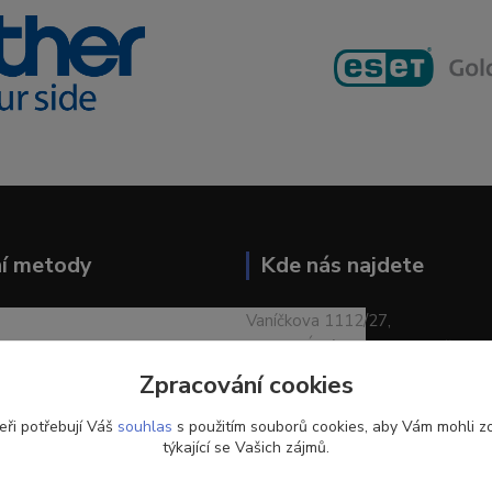
ní metody
Kde nás najdete
Vaníčkova 1112/27,
400 01 Ústí nad Labem-město
Zpracování cookies
eři potřebují Váš
souhlas
s použitím souborů cookies, aby Vám mohli z
týkající se Vašich zájmů.