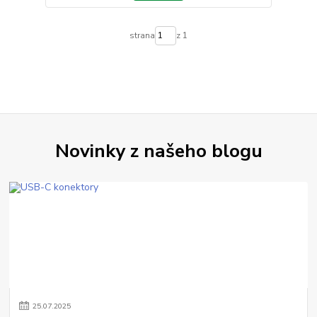
strana
z 1
Novinky z našeho blogu
25
.
07
.
2025