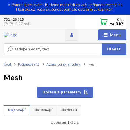
⭐ Pomohli jsme vám? Budeme moc rádi za vaši upřímnou recenzi na
Heureka.cz. Vaše zkušenost pomůže ostatním zákazníkům.
0
ks
732 428 025
za
0 Kč
(Po-Pá, 9-17 hod.)
Menu
Hledat
Úvod
Počítačové sítě
Access pointy a routery
Mesh
Mesh
Upřesnit parametry
Nejnovější
Nejlevnější
Nejdražší
Zobrazuji 1-2 z 2