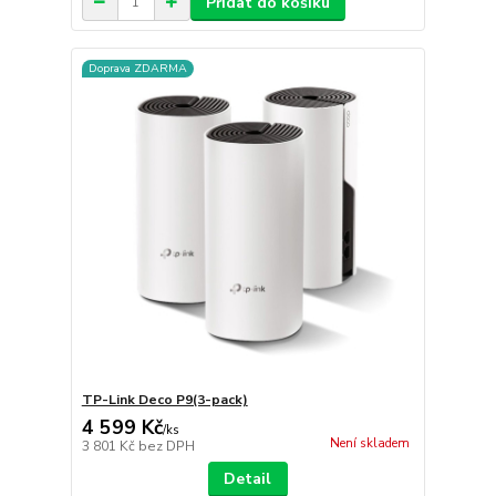
Přidat do košíku
Doprava ZDARMA
TP-Link Deco P9(3-pack)
4 599 Kč
/
ks
Není skladem
3 801 Kč
bez DPH
Detail