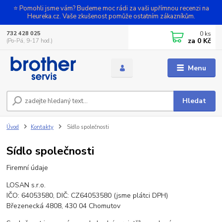
⭐ Pomohli jsme vám? Budeme moc rádi za vaši upřímnou recenzi na
Heureka.cz. Vaše zkušenost pomůže ostatním zákazníkům.
0
ks
732 428 025
za
0 Kč
(Po-Pá, 9-17 hod.)
Menu
Hledat
Úvod
Kontakty
Sídlo společnosti
Sídlo společnosti
Firemní údaje
LOSAN s.r.o.
IČO: 64053580, DIČ: CZ64053580 (jsme plátci DPH)
Březenecká 4808, 430 04 Chomutov