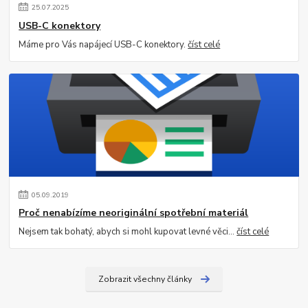
25
.
07
.
2025
USB-C konektory
Máme pro Vás napájecí USB-C konektory.
číst celé
05
.
09
.
2019
Proč nenabízíme neoriginální spotřební materiál
Nejsem tak bohatý, abych si mohl kupovat levné věci...
číst celé
Zobrazit všechny články