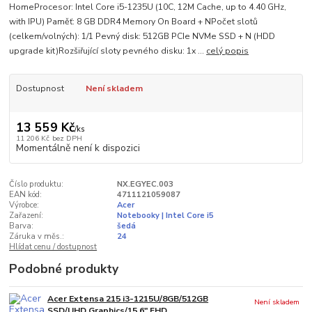
HomeProcesor: Intel Core i5-1235U (10C, 12M Cache, up to 4.40 GHz,
with IPU) Paměť: 8 GB DDR4 Memory On Board + NPočet slotů
(celkem/volných): 1/1 Pevný disk: 512GB PCIe NVMe SSD + N (HDD
upgrade kit)Rozšiřující sloty pevného disku: 1x ...
celý popis
Dostupnost
Není skladem
13 559 Kč
/
ks
11 206 Kč
bez DPH
Momentálně není k dispozici
Číslo produktu:
NX.EGYEC.003
EAN kód:
4711121059087
Výrobce:
Acer
Zařazení:
Notebooky | Intel Core i5
Barva:
šedá
Záruka v měs.:
24
Hlídat cenu / dostupnost
Podobné produkty
Acer Extensa 215 i3-1215U/8GB/512GB
Není skladem
SSD/UHD Graphics/15.6" FHD