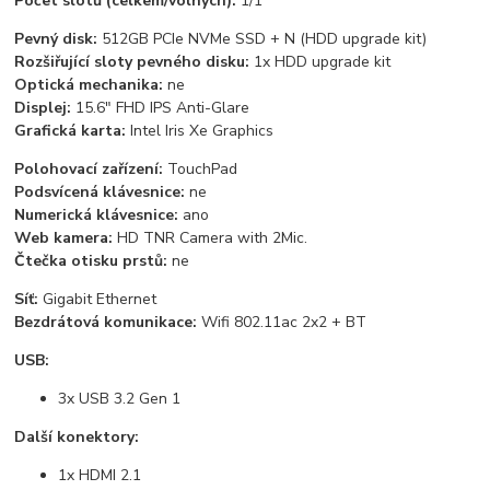
Počet slotů (celkem/volných):
1/1
Pevný disk:
512GB PCIe NVMe SSD + N (HDD upgrade kit)
Rozšiřující sloty pevného disku:
1x HDD upgrade kit
Optická mechanika:
ne
Displej:
15.6" FHD IPS Anti-Glare
Grafická karta:
Intel Iris Xe Graphics
Polohovací zařízení:
TouchPad
Podsvícená klávesnice:
ne
Numerická klávesnice:
ano
Web kamera:
HD TNR Camera with 2Mic.
Čtečka otisku prstů:
ne
Síť:
Gigabit Ethernet
Bezdrátová komunikace:
Wifi 802.11ac 2x2 + BT
USB:
3x USB 3.2 Gen 1
Další konektory:
1x HDMI 2.1