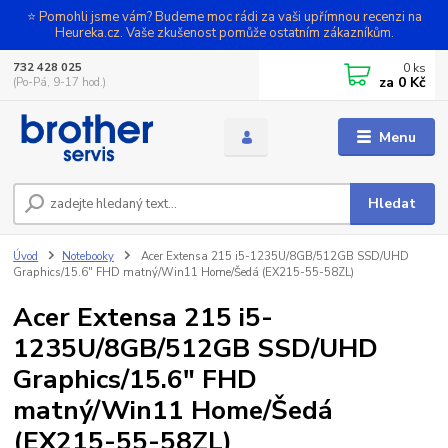
⭐ Pomohli jsme vám? Budeme moc rádi za vaši upřímnou recenzi na
Heureka.cz. Vaše zkušenost pomůže ostatním zákazníkům.
0
ks
732 428 025
za
0 Kč
(Po-Pá, 9-17 hod.)
Menu
Hledat
Úvod
Notebooky
Acer Extensa 215 i5-1235U/8GB/512GB SSD/UHD
Graphics/15.6" FHD matný/Win11 Home/Šedá (EX215-55-58ZL)
Acer Extensa 215 i5-
1235U/8GB/512GB SSD/UHD
Graphics/15.6" FHD
matný/Win11 Home/Šedá
(EX215-55-58ZL)