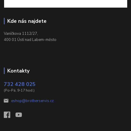
Kde nás najdete
Vaníčkova 1112/27,
400 01 Ústí nad Labem-město
Kontakty
732 428 025
(Po-Pá, 9-17 hod.)
eshop@brotherservis.cz