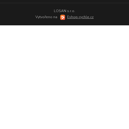
LOSAN s.r.o.
Vytvořeno na
Eshop-rychle.cz