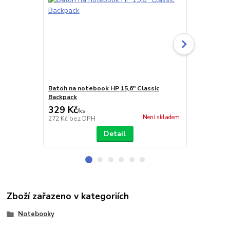
Batoh na notebook HP 15,6" Classic
Brašna na n
Backpack
329 Kč
259 Kč
/
ks
/
ks
Není skladem
272 Kč
bez DPH
214 Kč
bez 
Detail
Zboží zařazeno v kategoriích
Notebooky