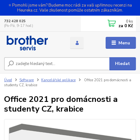
⭐ Pomohli jsme vám? Budeme moc rádi za vaši upřímnou recenzi na
Heureka.cz. Vaše zkušenost pomůže ostatním zákazníkům.
0
ks
732 428 025
za
0 Kč
(Po-Pá, 9-17 hod.)
Menu
Hledat
Úvod
Software
Kancelářské aplikace
Office 2021 pro domácnosti a
studenty CZ, krabice
Office 2021 pro domácnosti a
studenty CZ, krabice