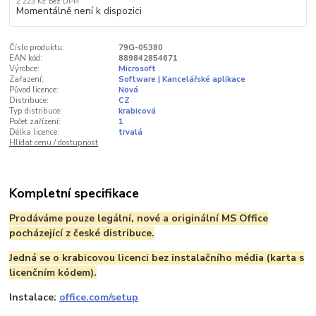
2 223 Kč
bez DPH
Momentálně není k dispozici
Číslo produktu:
79G-05380
EAN kód:
889842854671
Výrobce:
Microsoft
Zařazení:
Software | Kancelářské aplikace
Původ licence:
Nová
Distribuce:
CZ
Typ distribuce:
krabicová
Počet zařízení:
1
Délka licence:
trvalá
Hlídat cenu / dostupnost
Kompletní specifikace
Prodáváme pouze legální, nové a originální MS Office
pocházející z české distribuce.
Jedná se o krabicovou licenci bez instalačního média (karta s
licenčním kódem).
Instalace:
office.com/setup