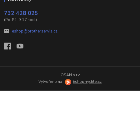
732 428 025
(Po-Pá, 9-17 hod.)
eshop@brotherservis.cz
LOSAN s.r.o.
Vytvořeno na
Eshop-rychle.cz