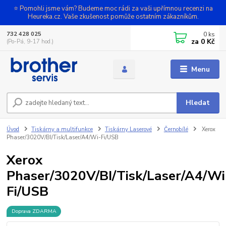
⭐ Pomohli jsme vám? Budeme moc rádi za vaši upřímnou recenzi na
Heureka.cz. Vaše zkušenost pomůže ostatním zákazníkům.
0
ks
732 428 025
za
0 Kč
(Po-Pá, 9-17 hod.)
Menu
Hledat
Úvod
Tiskárny a multifunkce
Tiskárny Laserové
Černobílé
Xerox
Phaser/3020V/BI/Tisk/Laser/A4/Wi-Fi/USB
Xerox
Phaser/3020V/BI/Tisk/Laser/A4/Wi
Fi/USB
Doprava ZDARMA