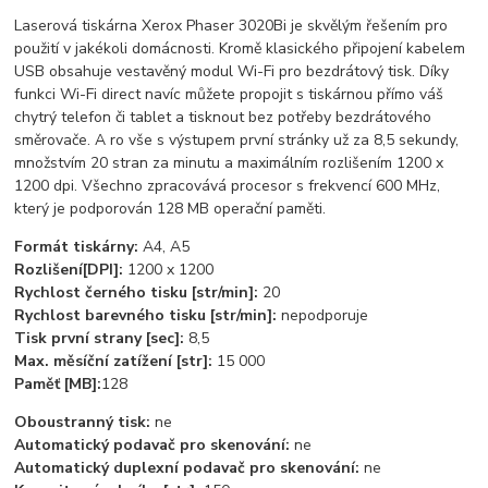
Laserová tiskárna Xerox Phaser 3020Bi je skvělým řešením pro
použití v jakékoli domácnosti. Kromě klasického připojení kabelem
USB obsahuje vestavěný modul Wi-Fi pro bezdrátový tisk. Díky
funkci Wi-Fi direct navíc můžete propojit s tiskárnou přímo váš
chytrý telefon či tablet a tisknout bez potřeby bezdrátového
směrovače. A ro vše s výstupem první stránky už za 8,5 sekundy,
množstvím 20 stran za minutu a maximálním rozlišením 1200 x
1200 dpi. Všechno zpracovává procesor s frekvencí 600 MHz,
který je podporován 128 MB operační paměti.
Formát tiskárny:
A4, A5
Rozlišení[DPI]:
1200 x 1200
Rychlost černého tisku [str/min]:
20
Rychlost barevného tisku [str/min]:
nepodporuje
Tisk první strany [sec]:
8,5
Max. měsíční zatížení [str]:
15 000
Paměť [MB]:
128
Oboustranný tisk:
ne
Automatický podavač pro skenování:
ne
Automatický duplexní podavač pro skenování:
ne