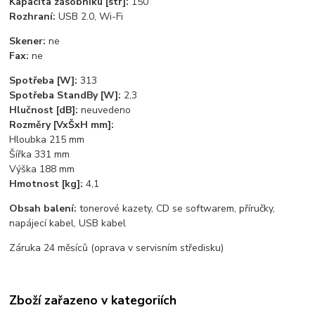
Kapacita zásobníku [str]:
150
Rozhraní:
USB 2.0, Wi-Fi
Skener:
ne
Fax:
ne
Spotřeba [W]:
313
Spotřeba StandBy [W]:
2,3
Hlučnost [dB]:
neuvedeno
Rozměry [VxŠxH mm]:
Hloubka 215 mm
Šířka 331 mm
Výška 188 mm
Hmotnost [kg]:
4,1
Obsah balení:
tonerové kazety, CD se softwarem, příručky,
napájecí kabel, USB kabel
Záruka 24 měsíců (oprava v servisním středisku)
Zboží zařazeno v kategoriích