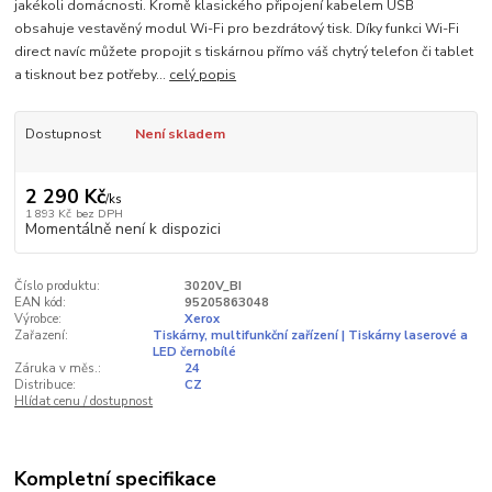
jakékoli domácnosti. Kromě klasického připojení kabelem USB
obsahuje vestavěný modul Wi-Fi pro bezdrátový tisk. Díky funkci Wi-Fi
direct navíc můžete propojit s tiskárnou přímo váš chytrý telefon či tablet
a tisknout bez potřeby...
celý popis
Dostupnost
Není skladem
2 290 Kč
/
ks
1 893 Kč
bez DPH
Momentálně není k dispozici
Číslo produktu:
3020V_BI
EAN kód:
95205863048
Výrobce:
Xerox
Zařazení:
Tiskárny, multifunkční zařízení | Tiskárny laserové a
LED černobílé
Záruka v měs.:
24
Distribuce:
CZ
Hlídat cenu / dostupnost
Kompletní specifikace