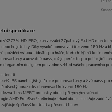
LED bac
Suppor
tní specifikace
 VX2779J-HD-PRO je univerzální 27palcový Full HD monitor navr
, nebo hrajete hry. Díky vysoké obnovovací frekvenci 180 Hz a
ní zpoždění vstupu – ideální pro hráče, kteří chtějí mít konkuren
orovací úhly a úchvatné barvy, což je perfektní pro pohlcující hran
m elegantním designem pozvedne vzhled vašeho pracovního prost
lastnosti
ear® IPS panel zajišťuje široké pozorovací úhly a živé barvy pro 
ě plynulý obraz díky obnovovací frekvenci 180 Hz
odezva 1 ms MPRT pro ostrý obraz i při rychlých scénách
ogie AMD FreeSync™ eliminuje trhání obrazu a snižuje zadrhává
ajišťuje špičkový kontrast a přesnost barev