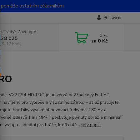
t pomůže ostatním zákazníkům.
Přihlášení
 si rady? Zavolejte.
0
ks
428 025
za
0 Kč
, 9-17 hod.)
PRO
nic VX2779J-HD-PRO je univerzální 27palcový Full HD
 navržený pro vylepšení vizuálního zážitku – ať už pracujete,
rajete hry. Díky vysoké obnovovací frekvenci 180 Hz a
rychlé odezvě 1 ms MPRT poskytuje plynulý obraz a minimální
í vstupu – ideální pro hráče, kteří chtě...
celý popis