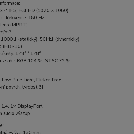
informace:
: 27" IPS, Full HD (1920 × 1080)
cí frekvence: 180 Hz
 1 ms (MPRT)
 cd/m2
 1000:1 (statický), 50M:1 (dynamický)
o (HDR10)
í úhly: 178° / 178°
rozsah: sRGB 104 %, NTSC 72 %
 Low Blue Light, Flicker-Free
xní povrch, tvrdost 3H
1.4, 1× DisplayPort
 audio výstup
e:
elná výška: 130 mm