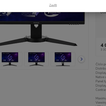
Dos
Zavřít
Dob
4 
3 3
Číslo p
Distrib
Display
Native 
Panel t
Display
Contrast
Maximum
Viewing