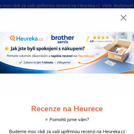
oc rádi za vaši upřímnou recenzi na Heureka.cz. Vaše zkušenos
Blog
Nevíte
Hledat
732 
(Po-Pá
onitory
Viewsonic VX Series VX2779J-HD-PRO
sonic VX Series VX2779J-HD-
ViewSo
monitor
nebo h
Recenze na Heurece
blesku
⭐ Pomohli jsme vám?
zpožděn
Budeme moc rádi za vaši upřímnou recenzi na Heureka.cz