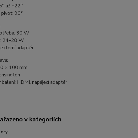
-5° až +22°
 pivot: 90°
:
otřeba: 30 W
m: 24–28 W
 externí adaptér
ava:
0 × 100 mm
nsington
 balení: HDMI, napájecí adaptér
zařazeno v kategoriích
tory