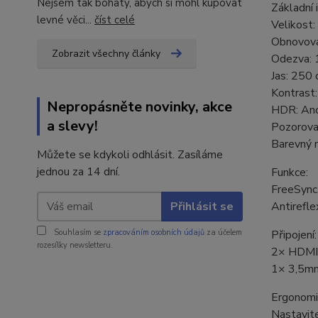
Nejsem tak bohatý, abych si mohl kupovat
Základní 
levné věci...
číst celé
Velikost
Obnovova
Zobrazit všechny články
Odezva:
Jas: 250
Kontrast:
Nepropásněte novinky, akce
HDR: An
a slevy!
Pozorovac
Barevný 
Můžete se kdykoli odhlásit. Zasíláme
jednou za 14 dní.
Funkce:
FreeSync,
Přihlásit se
Antirefle
Souhlasím se
zpracováním osobních údajů
za účelem
Připojení:
rozesílky newsletteru.
2× HDMI 
1× 3,5mm
Ergonomi
Nastavit