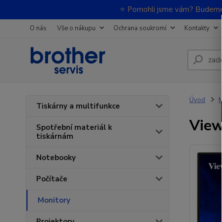
⭐ Pomohli jsme vám? Budeme m
O nás
Vše o nákupu
Ochrana soukromí
Kontakty
Úvod
M
Tiskárny a multifunkce
View
Spotřební materiál k
tiskárnám
Notebooky
Počítače
Monitory
Projektory