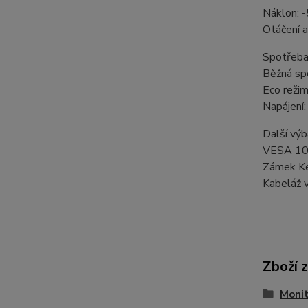
Náklon: 
Otáčení a
Spotřeba
Běžná sp
Eco reži
Napájení:
Další výb
VESA 10
Zámek Ke
Kabeláž v
Zboží 
Moni