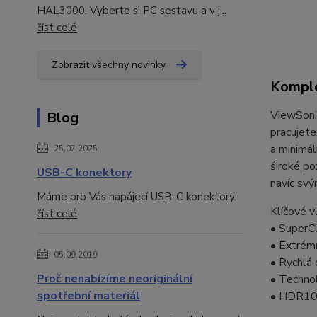
HAL3000. Vyberte si PC sestavu a v j...
číst celé
Zobrazit všechny novinky
Komple
ViewSonic
Blog
pracujete
a minimál
25.07.2025
široké poz
USB-C konektory
navíc svý
Máme pro Vás napájecí USB-C konektory.
Klíčové v
číst celé
• SuperCl
• Extrémn
05.09.2019
• Rychlá 
Proč nenabízíme neoriginální
• Technol
spotřební materiál
• HDR10 z