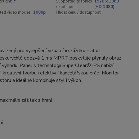
klight:
Y
Supported graphics
1920 x 1080
resolutions:
(HD 1080)
ted video modes:
1080p
Hlídat cenu / dostupnost
žený pro vylepšení vizuálního zážitku – ať už
 bleskurychlé odezvě 1 ms MPRT poskytuje plynulý obraz
ční výhodu. Panel s technologií SuperClear® IPS nabízí
í, kreativní tvorbu i efektivní kancelářskou práci. Monitor
oru a ideálně kombinuje styl i výkon.
maximální zážitek z hraní
ní