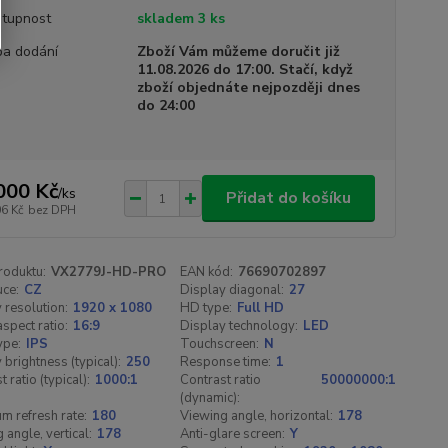
tupnost
skladem 3 ks
a dodání
Zboží Vám můžeme doručit již
11.08.2026 do 17:00. Stačí, když
zboží objednáte nejpozději dnes
do 24:00
000 Kč
/
ks
Přidat do košíku
06 Kč
bez DPH
roduktu:
VX2779J-HD-PRO
EAN kód:
76690702897
uce:
CZ
Display diagonal:
27
 resolution:
1920 x 1080
HD type:
Full HD
aspect ratio:
16:9
Display technology:
LED
ype:
IPS
Touchscreen:
N
 brightness (typical):
250
Response time:
1
 ratio (typical):
1000:1
Contrast ratio
50000000:1
(dynamic):
 refresh rate:
180
Viewing angle, horizontal:
178
 angle, vertical:
178
Anti-glare screen:
Y