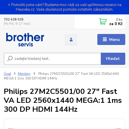
⭐ Pomohli jsme vám? Budeme moc rádi za vaši upřímnou recenzi na
Heureka.cz. Vaše zkušenost pomůže ostatním zákazníkům.
0
ks
732 428 025
za
0 Kč
(Po-Pá, 9-17 hod.)
Menu
Hledat
Úvod
Monitory
Philips 27M2C5501/00 27" Fast VA LED 2560x1440
MEGA:1 1ms 300 DP HDMI 144Hz
Philips 27M2C5501/00 27" Fast
VA LED 2560x1440 MEGA:1 1ms
300 DP HDMI 144Hz