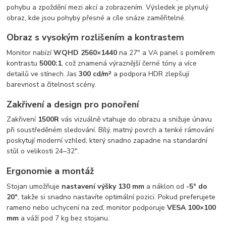
pohybu a zpoždění mezi akcí a zobrazením. Výsledek je plynulý
obraz, kde jsou pohyby přesné a cíle snáze zaměřitelné.
Obraz s vysokým rozlišením a kontrastem
Monitor nabízí
WQHD 2560×1440
na 27" a VA panel s poměrem
kontrastu
5000:1
, což znamená výraznější černé tóny a více
detailů ve stínech. Jas
300 cd/m²
a podpora HDR zlepšují
barevnost a čitelnost scény.
Zakřivení a design pro ponoření
Zakřivení
1500R
vás vizuálně vtahuje do obrazu a snižuje únavu
při soustředěném sledování. Bílý, matný povrch a tenké rámování
poskytují moderní vzhled, který snadno zapadne na standardní
stůl o velikosti 24–32".
Ergonomie a montáž
Stojan umožňuje
nastavení výšky 130 mm
a náklon od
-5° do
20°
, takže si snadno nastavíte optimální pozici. Pokud preferujete
rameno nebo uchycení na zeď, monitor podporuje
VESA 100×100
mm
a váží pod 7 kg bez stojanu.