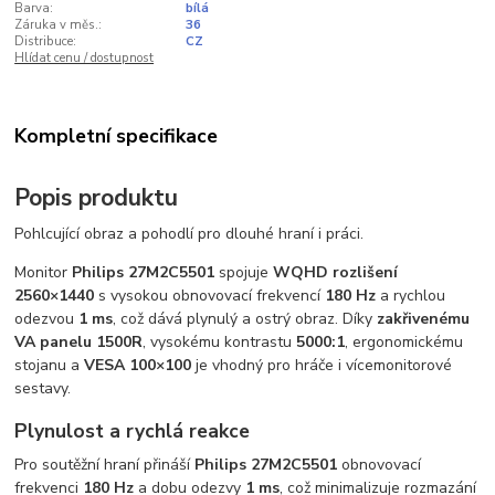
Barva:
bílá
Záruka v měs.:
36
Distribuce:
CZ
Hlídat cenu / dostupnost
Kompletní specifikace
Popis produktu
Pohlcující obraz a pohodlí pro dlouhé hraní i práci.
Monitor
Philips 27M2C5501
spojuje
WQHD rozlišení
2560×1440
s vysokou obnovovací frekvencí
180 Hz
a rychlou
odezvou
1 ms
, což dává plynulý a ostrý obraz. Díky
zakřivenému
VA panelu 1500R
, vysokému kontrastu
5000:1
, ergonomickému
stojanu a
VESA 100×100
je vhodný pro hráče i vícemonitorové
sestavy.
Plynulost a rychlá reakce
Pro soutěžní hraní přináší
Philips 27M2C5501
obnovovací
frekvenci
180 Hz
a dobu odezvy
1 ms
, což minimalizuje rozmazání