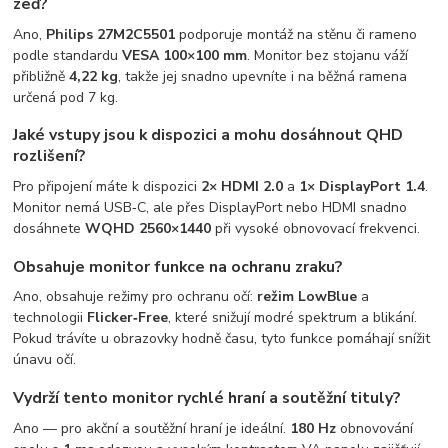
zeď?
Ano,
Philips 27M2C5501
podporuje montáž na stěnu či rameno
podle standardu
VESA 100×100 mm
. Monitor bez stojanu váží
přibližně
4,22 kg
, takže jej snadno upevníte i na běžná ramena
určená pod 7 kg.
Jaké vstupy jsou k dispozici a mohu dosáhnout QHD
rozlišení?
Pro připojení máte k dispozici
2× HDMI 2.0
a
1× DisplayPort 1.4
.
Monitor nemá USB‑C, ale přes DisplayPort nebo HDMI snadno
dosáhnete
WQHD 2560×1440
při vysoké obnovovací frekvenci.
Obsahuje monitor funkce na ochranu zraku?
Ano, obsahuje režimy pro ochranu očí:
režim LowBlue
a
technologii
Flicker‑Free
, které snižují modré spektrum a blikání.
Pokud trávíte u obrazovky hodně času, tyto funkce pomáhají snížit
únavu očí.
Vydrží tento monitor rychlé hraní a soutěžní tituly?
Ano — pro akční a soutěžní hraní je ideální.
180 Hz
obnovování