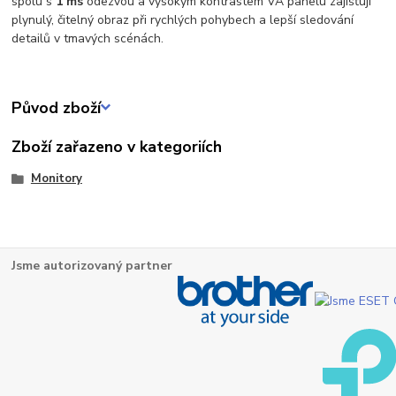
spolu s
1 ms
odezvou a vysokým kontrastem VA panelu zajišťují
plynulý, čitelný obraz při rychlých pohybech a lepší sledování
detailů v tmavých scénách.
Původ zboží
Zboží zařazeno v kategoriích
Monitory
Jsme autorizovaný partner