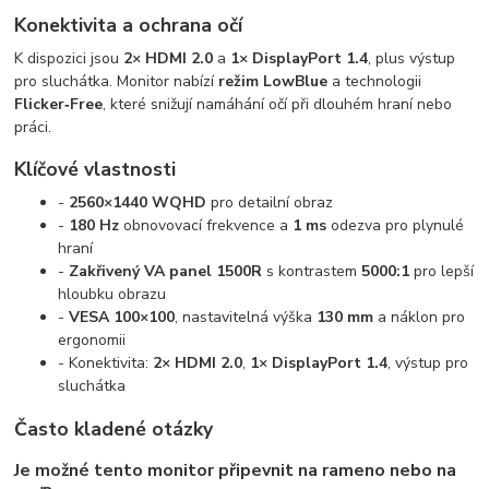
Konektivita a ochrana očí
K dispozici jsou
2× HDMI 2.0
a
1× DisplayPort 1.4
, plus výstup
pro sluchátka. Monitor nabízí
režim LowBlue
a technologii
Flicker‑Free
, které snižují namáhání očí při dlouhém hraní nebo
práci.
Klíčové vlastnosti
-
2560×1440 WQHD
pro detailní obraz
-
180 Hz
obnovovací frekvence a
1 ms
odezva pro plynulé
hraní
-
Zakřivený VA panel 1500R
s kontrastem
5000:1
pro lepší
hloubku obrazu
-
VESA 100×100
, nastavitelná výška
130 mm
a náklon pro
ergonomii
- Konektivita:
2× HDMI 2.0
,
1× DisplayPort 1.4
, výstup pro
sluchátka
Často kladené otázky
Je možné tento monitor připevnit na rameno nebo na