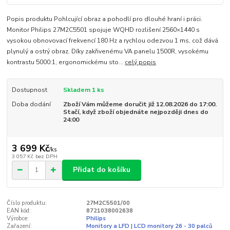
Popis produktu Pohlcující obraz a pohodlí pro dlouhé hraní i práci.
Monitor Philips 27M2C5501 spojuje WQHD rozlišení 2560×1440 s
vysokou obnovovací frekvencí 180 Hz a rychlou odezvou 1 ms, což dává
plynulý a ostrý obraz. Díky zakřivenému VA panelu 1500R, vysokému
kontrastu 5000:1, ergonomickému sto...
celý popis
Dostupnost
Skladem 1 ks
Doba dodání
Zboží Vám můžeme doručit již 12.08.2026 do 17:00.
Stačí, když zboží objednáte nejpozději dnes do
24:00
3 699 Kč
/
ks
3 057 Kč
bez DPH
Přidat do košíku
Číslo produktu:
27M2C5501/00
EAN kód:
8721038002638
Výrobce:
Philips
Zařazení:
Monitory a LFD | LCD monitory 26 - 30 palců