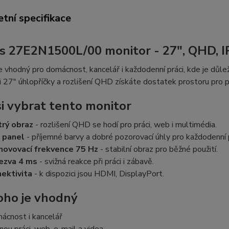
tní specifikace
ps 27E2N1500L/00 monitor - 27", QHD, I
e vhodný pro domácnost, kancelář i každodenní práci, kde je důleži
 27" úhlopříčky a rozlišení QHD získáte dostatek prostoru pro prá
si vybrat tento monitor
rý obraz
- rozlišení QHD se hodí pro práci, web i multimédia.
 panel
- příjemné barvy a dobré pozorovací úhly pro každodenní p
ovovací frekvence 75 Hz
- stabilní obraz pro běžné použití.
ezva 4 ms
- svižná reakce při práci i zábavě.
ektivita
- k dispozici jsou HDMI, DisplayPort.
oho je vhodný
ácnost i kancelář
nou práci, web, e-mail a videa