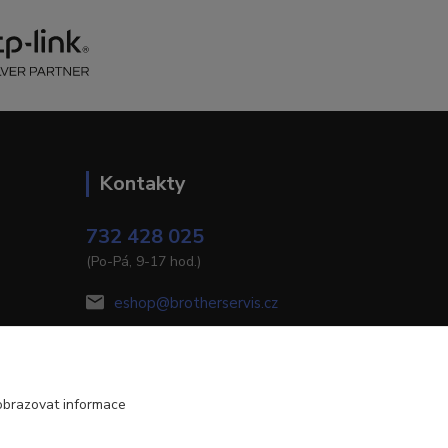
Kontakty
732 428 025
(Po-Pá, 9-17 hod.)
eshop@brotherservis.cz
obrazovat informace