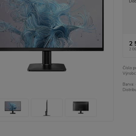
Dob
2 
2 0
Číslo p
Výrobc
Barva:
Distrib