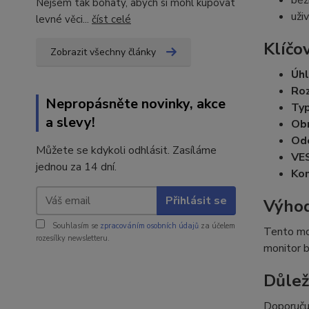
Nejsem tak bohatý, abych si mohl kupovat
uži
levné věci...
číst celé
Klíčo
Zobrazit všechny články
Úhl
Roz
Nepropásněte novinky, akce
Typ
a slevy!
Obn
Od
Můžete se kdykoli odhlásit. Zasíláme
VE
jednou za 14 dní.
Kon
Přihlásit se
Výhod
Souhlasím se
zpracováním osobních údajů
za účelem
Tento mod
rozesílky newsletteru.
monitor b
Důlež
Doporuču