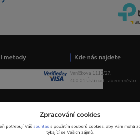
ní metody
Kde nás najdete
Vaníčkova 1112/27,
400 01 Ústí nad Labem-město
Zpracování cookies
eři potřebují Váš
souhlas
s použitím souborů cookies, aby Vám mohli z
týkající se Vašich zájmů.