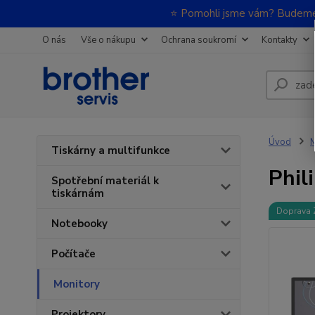
⭐ Pomohli jsme vám? Budeme m
O nás
Vše o nákupu
Ochrana soukromí
Kontakty
Úvod
M
Tiskárny a multifunkce
Phil
Spotřební materiál k
tiskárnám
Doprava
Notebooky
Počítače
Monitory
Projektory