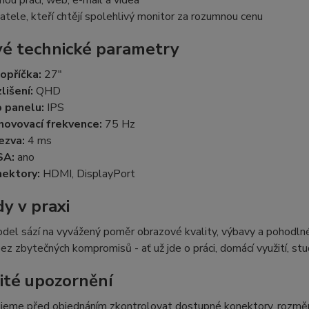
vatele, kteří chtějí spolehlivý monitor za rozumnou cenu
vé technické parametry
opříčka:
27"
lišení:
QHD
 panelu:
IPS
ovovací frekvence:
75 Hz
ezva:
4 ms
SA:
ano
ektory:
HDMI, DisplayPort
y v praxi
el sází na vyvážený poměr obrazové kvality, výbavy a pohodlné
ez zbytečných kompromisů - ať už jde o práci, domácí využití, s
ité upozornění
jeme před objednáním zkontrolovat dostupné konektory, rozměry