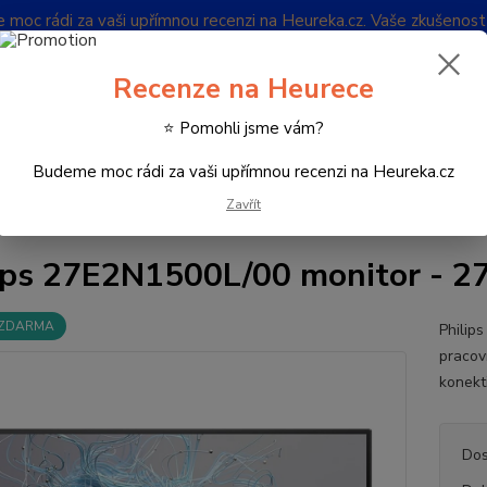
oc rádi za vaši upřímnou recenzi na Heureka.cz. Vaše zkušenos
Blog
Recenze na Heurece
Nevíte
⭐ Pomohli jsme vám?
Hledat
732 
(Po-Pá
Budeme moc rádi za vaši upřímnou recenzi na Heureka.cz
Zavřít
onitory
Philips 27E2N1500L/00 monitor - 27", QHD, IPS, 75 Hz
ips 27E2N1500L/00 monitor - 27
 ZDARMA
Philip
pracov
konekt
Dos