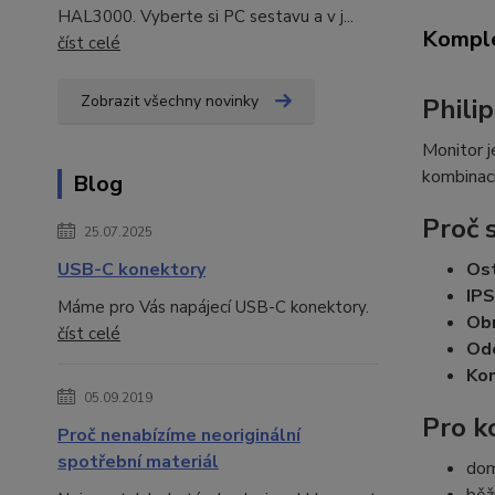
HAL3000. Vyberte si PC sestavu a v j...
Komple
číst celé
Zobrazit všechny novinky
Phili
Monitor j
kombinaci
Blog
Proč 
25.07.2025
Ost
USB-C konektory
IPS
Máme pro Vás napájecí USB-C konektory.
Obn
číst celé
Od
Kon
05.09.2019
Pro k
Proč nenabízíme neoriginální
spotřební materiál
dom
běž