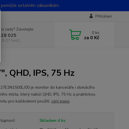
t pomůže ostatním zákazníkům.
Přihlášení
 si rady? Zavolejte.
0
ks
428 025
za
0 Kč
, 9-17 hod.)
", QHD, IPS, 75 Hz
s 27E2N1500L/00 je monitor do kanceláře i domácího
ního místa, který nabízí QHD, IPS, 75 Hz a praktickou
ivitu pro každodenní použití.
celý popis
tupnost
Skladem 4 ks