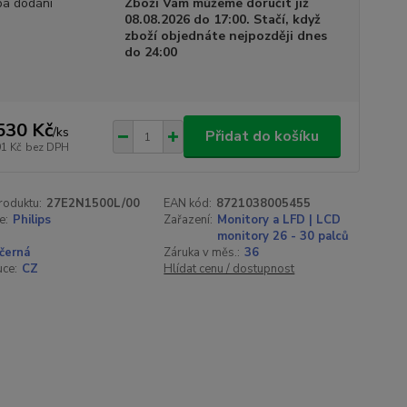
a dodání
Zboží Vám můžeme doručit již
08.08.2026 do 17:00. Stačí, když
zboží objednáte nejpozději dnes
do 24:00
530 Kč
/
ks
Přidat do košíku
91 Kč
bez DPH
roduktu:
27E2N1500L/00
EAN kód:
8721038005455
e:
Philips
Zařazení:
Monitory a LFD | LCD
monitory 26 - 30 palců
černá
Záruka v měs.:
36
uce:
CZ
Hlídat cenu / dostupnost