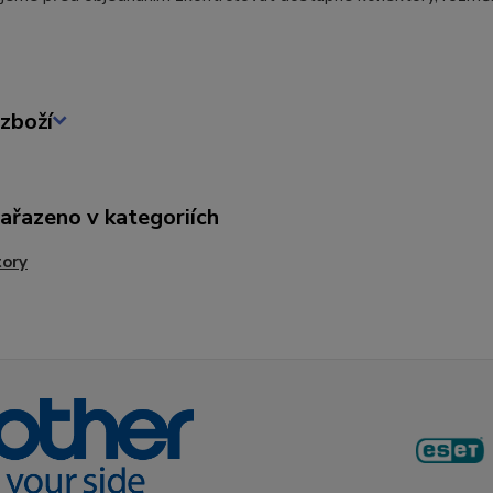
zboží
zařazeno v kategoriích
tory