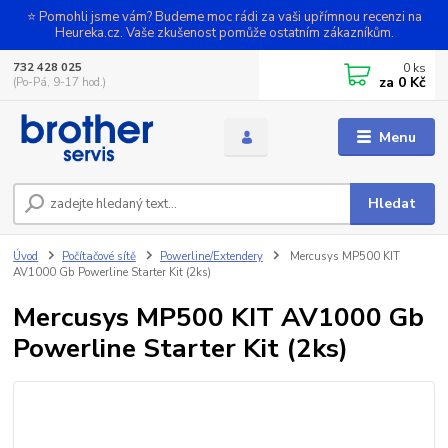
⭐ Pomohli jsme vám? Budeme moc rádi za vaši upřímnou recenzi na
Heureka.cz. Vaše zkušenost pomůže ostatním zákazníkům.
0
ks
732 428 025
za
0 Kč
(Po-Pá, 9-17 hod.)
Menu
Hledat
Úvod
Počítačové sítě
Powerline/Extendery
Mercusys MP500 KIT
AV1000 Gb Powerline Starter Kit (2ks)
Mercusys MP500 KIT AV1000 Gb
Powerline Starter Kit (2ks)