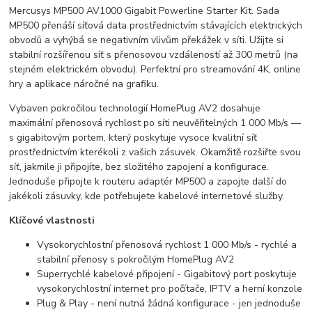
Mercusys MP500 AV1000 Gigabit Powerline Starter Kit. Sada
MP500 přenáší síťová data prostřednictvím stávajících elektrických
obvodů a vyhýbá se negativním vlivům překážek v síti. Užijte si
stabilní rozšířenou síť s přenosovou vzdáleností až 300 metrů (na
stejném elektrickém obvodu). Perfektní pro streamování 4K, online
hry a aplikace náročné na grafiku.
Vybaven pokročilou technologií HomePlug AV2 dosahuje
maximální přenosová rychlost po síti neuvěřitelných 1 000 Mb/s —
s gigabitovým portem, který poskytuje vysoce kvalitní síť
prostřednictvím kterékoli z vašich zásuvek. Okamžitě rozšiřte svou
síť, jakmile ji připojíte, bez složitého zapojení a konfigurace.
Jednoduše připojte k routeru adaptér MP500 a zapojte další do
jakékoli zásuvky, kde potřebujete kabelové internetové služby.
Klíčové vlastnosti
Vysokorychlostní přenosová rychlost 1 000 Mb/s - rychlé a
stabilní přenosy s pokročilým HomePlug AV2
Superrychlé kabelové připojení - Gigabitový port poskytuje
vysokorychlostní internet pro počítače, IPTV a herní konzole
Plug & Play - není nutná žádná konfigurace - jen jednoduše