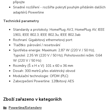
připojte
Snadné rozšíření - rozšiřte pokrytí pouhým přidáním dalších
adaptérů Powerline
Technické parametry
Standardy a protokoly: HomePlug AV2, HomePlug AV, IEEE
1901, IEEE 802.3, IEEE 802.3u, IEEE 802.3ab
Rozhraní: Gigabitový ethernetový port
Tlačítko: párování / resetování
Spotřeba energie: Maximum: 2,87 W (220 V / 50 Hz),
Typické: 2,35 W (220 V / 50 Hz), Pohotovostní režim: 0,64
W (220 V / 50 Hz)
Rozměry (Š x H x V): 101 x 60 x 36 mm
Dosah: 300 metrů přes elektrický obvod
Modulační technologie: OFDM (PLC)
Zabezpečení Powerline: 128bitový AES
Zboží zařazeno v kategoriích
Powerline/Extendery