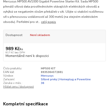
Mercusys MP500 AV1000 Gigabit Powerline Starter Kit. Sada MP500
přenáší síťová data prostřednictvím stávajících elektrických obvodů a
vyhýbá se negativním vlivům překážek v síti. Užijte si stabilní rozšířenou
síť s přenosovou vzdáleností až 300 metrů (na stejném elektrickém
obvodu). Perfektní pro st...
celý popis
Dostupnost
Není skladem
989 Kč
/
ks
817 Kč
bez DPH
Momentálně není k dispozici
Číslo produktu:
MP500 KIT
EAN kód:
6935364072681
Výrobce:
Mercusys
Zařazení:
Síťové prvky | Homeplug a Powerline
Záruka v měs.:
36
Hlídat cenu / dostupnost
Kompletní specifikace