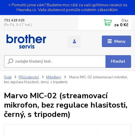
⭐ Pomohli jsme vám? Budeme moc rádi za vaši upřímnou recenzi na
Heureka.cz. Vaše zkušenost pomůže ostatním zákazníkům.
0
ks
732 428 025
za
0 Kč
(Po-Pá, 9-17 hod.)
Menu
Hledat
Úvod
Příslušenství
Mikrofony
Marvo MIC-02 (streamovací mikrofon,
bez regulace hlasitosti, černý, s tripodem)
Marvo MIC-02 (streamovací
mikrofon, bez regulace hlasitosti,
černý, s tripodem)