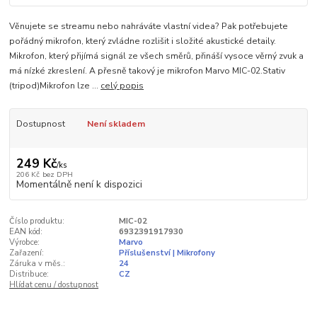
Věnujete se streamu nebo nahráváte vlastní videa? Pak potřebujete
pořádný mikrofon, který zvládne rozlišit i složité akustické detaily.
Mikrofon, který přijímá signál ze všech směrů, přináší vysoce věrný zvuk a
má nízké zkreslení. A přesně takový je mikrofon Marvo MIC-02.Stativ
(tripod)Mikrofon lze ...
celý popis
Dostupnost
Není skladem
249 Kč
/
ks
206 Kč
bez DPH
Momentálně není k dispozici
Číslo produktu:
MIC-02
EAN kód:
6932391917930
Výrobce:
Marvo
Zařazení:
Příslušenství | Mikrofony
Záruka v měs.:
24
Distribuce:
CZ
Hlídat cenu / dostupnost