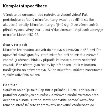
Kompletní specifikace
Věnujete se streamu nebo nahráváte vlastní videa? Pak
potřebujete pořádný mikrofon, který zvládne rozlišit i složité
akustické detaily. Mikrofon, který přijímá signál ze všech směrů,
přináší vysoce věrný zvuk a má nízké zkreslení. A přesně takový je
mikrofon Marvo MIC-02.
Stativ (tripod)
Mikrofon lze snadno upevnit do stativu s kovovými nožičkami. Pro
upevnění slouží gumičky, které mikrofon drží na místě a zároveň
zabraňují přenosu hluku v případě, že byste o stativ nechtěně
zavadili. Bez těchto gumiček by byl přenesen i hluk mikrofonu
narážejícího na stěny stativu. Sklon mikrofonu můžete zaaretovat
v jakémkoliv úhlu sklonu.
Pop filtr
Součástí balení je také Pop filtr o průměru 10 cm. Ten slouží k
potlačení výbušných souhlásek a zároveň chrání mikrofon před
dechem a slinami. Filtr na stativ připevníte pomocí kovového
ramene, které můžete zaaretovat v libovolné vzdálenosti od