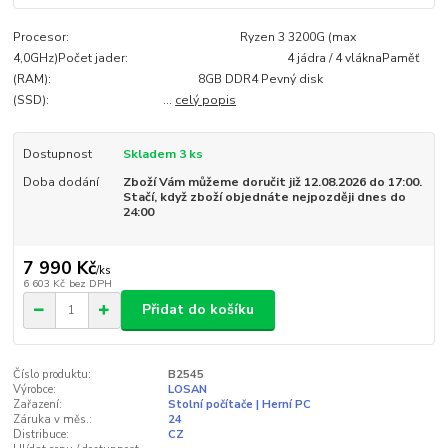
Procesor: Ryzen 3 3200G (max
4,0GHz)Počet jader: 4 jádra / 4 vláknaPaměť
(RAM): 8GB DDR4 Pevný disk
(SSD): ...
celý popis
Dostupnost
Skladem 3 ks
Doba dodání
Zboží Vám můžeme doručit již 12.08.2026 do 17:00.
Stačí, když zboží objednáte nejpozději dnes do
24:00
7 990 Kč
/
ks
6 603 Kč
bez DPH
Přidat do košíku
Číslo produktu:
B2545
Výrobce:
LOSAN
Zařazení:
Stolní počítače | Herní PC
Záruka v měs.:
24
Distribuce:
CZ