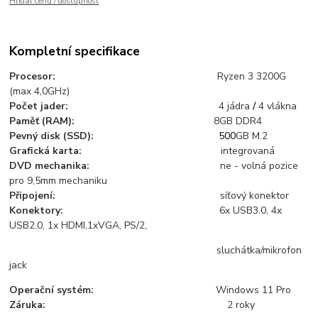
Hlídat cenu / dostupnost
Kompletní specifikace
Procesor:
Ryzen 3 3200G
(max 4,0GHz)
Počet jader:
4 jádra
/
4 vlákna
Paměť (RAM):
8GB DDR4
Pevný disk (SSD):
500
GB M.2
Grafická karta:
integrovaná
DVD mechanika:
ne - volná pozice
pro 9,5mm mechaniku
Připojení:
síťový konektor
Konektory:
6x USB3.0, 4x
USB2.0, 1x HDMI,1xVGA, PS/2,
sluchátka/mikrofon
jack
Operační systém:
Windows 11 Pro
Záruka:
2 roky