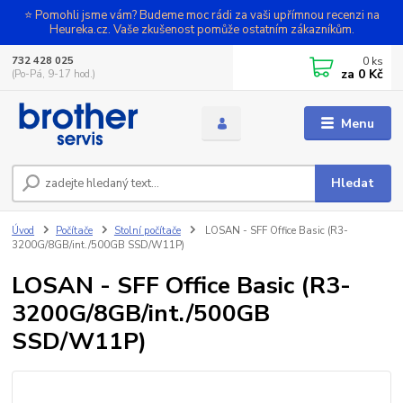
⭐ Pomohli jsme vám? Budeme moc rádi za vaši upřímnou recenzi na
Heureka.cz. Vaše zkušenost pomůže ostatním zákazníkům.
0
ks
732 428 025
za
0 Kč
(Po-Pá, 9-17 hod.)
Menu
Hledat
Úvod
Počítače
Stolní počítače
LOSAN - SFF Office Basic (R3-
3200G/8GB/int./500GB SSD/W11P)
LOSAN - SFF Office Basic (R3-
3200G/8GB/int./500GB
SSD/W11P)