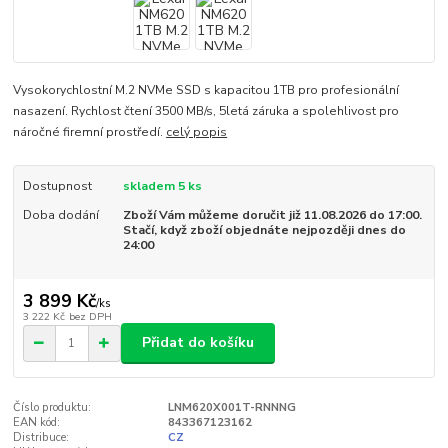
Vysokorychlostní M.2 NVMe SSD s kapacitou 1TB pro profesionální
nasazení. Rychlost čtení 3500 MB/s, 5letá záruka a spolehlivost pro
náročné firemní prostředí.
celý popis
Dostupnost
skladem 5 ks
Doba dodání
Zboží Vám můžeme doručit již 11.08.2026 do 17:00.
Stačí, když zboží objednáte nejpozději dnes do
24:00
3 899 Kč
/
ks
3 222 Kč
bez DPH
Přidat do košíku
Číslo produktu:
LNM620X001T-RNNNG
EAN kód:
843367123162
Distribuce:
CZ