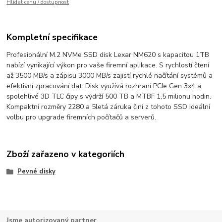
Hlídat cenu / dostupnost
Kompletní specifikace
Profesionální M.2 NVMe SSD disk Lexar NM620 s kapacitou 1TB
nabízí vynikající výkon pro vaše firemní aplikace. S rychlostí čtení
až 3500 MB/s a zápisu 3000 MB/s zajistí rychlé načítání systémů a
efektivní zpracování dat. Disk využívá rozhraní PCIe Gen 3x4 a
spolehlivé 3D TLC čipy s výdrží 500 TB a MTBF 1,5 milionu hodin.
Kompaktní rozměry 2280 a 5letá záruka činí z tohoto SSD ideální
volbu pro upgrade firemních počítačů a serverů.
Zboží zařazeno v kategoriích
Pevné disky
Jsme autorizovaný partner