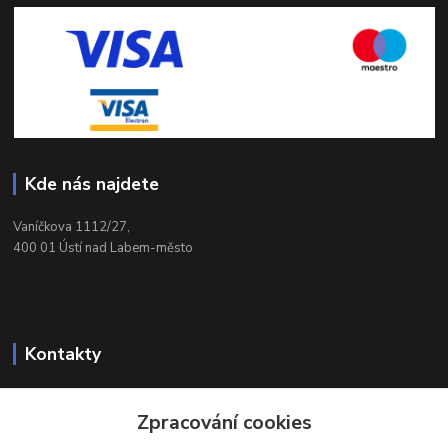
Kde nás najdete
Vaníčkova 1112/27,
400 01 Ústí nad Labem-město
Kontakty
732 428 025
Zpracování cookies
(Po-Pá, 9-17 hod.)