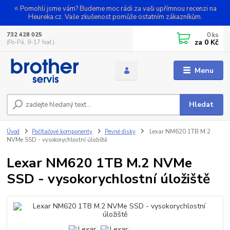
⭐ Pomohli jsme vám? Budeme moc rádi za vaši upřímnou recenzi na
Heureka.cz. Vaše zkušenost pomůže ostatním zákazníkům.
0
ks
732 428 025
za
0 Kč
(Po-Pá, 9-17 hod.)
Menu
Hledat
Úvod
Počítačové komponenty
Pevné disky
Lexar NM620 1TB M.2
NVMe SSD - vysokorychlostní úložiště
Lexar NM620 1TB M.2 NVMe
SSD - vysokorychlostní úložiště