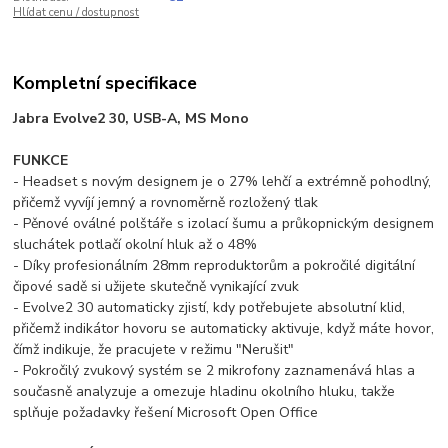
Hlídat cenu / dostupnost
Kompletní specifikace
Jabra Evolve2 30, USB-A, MS Mono
FUNKCE
- Headset s novým designem je o 27% lehčí a extrémně pohodlný,
přičemž vyvíjí jemný a rovnoměrně rozložený tlak
- Pěnové oválné polštáře s izolací šumu a průkopnickým designem
sluchátek potlačí okolní hluk až o 48%
- Díky profesionálním 28mm reproduktorům a pokročilé digitální
čipové sadě si užijete skutečně vynikající zvuk
- Evolve2 30 automaticky zjistí, kdy potřebujete absolutní klid,
přičemž indikátor hovoru se automaticky aktivuje, když máte hovor,
čímž indikuje, že pracujete v režimu "Nerušit"
- Pokročilý zvukový systém se 2 mikrofony zaznamenává hlas a
současně analyzuje a omezuje hladinu okolního hluku, takže
splňuje požadavky řešení Microsoft Open Office