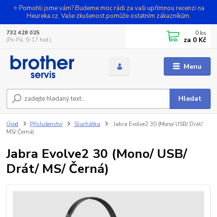
⭐ Pomohli jsme vám? Budeme moc rádi za vaši upřímnou recenzi na
Heureka.cz. Vaše zkušenost pomůže ostatním zákazníkům.
0
ks
732 428 025
za
0 Kč
(Po-Pá, 9-17 hod.)
Menu
Hledat
Úvod
Příslušenství
Sluchátka
Jabra Evolve2 30 (Mono/ USB/ Drát/
MS/ Černá)
Jabra Evolve2 30 (Mono/ USB/
Drát/ MS/ Černá)