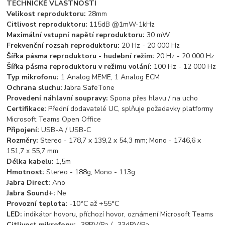
TECHNICKÉ VLASTNOSTI
Velikost reproduktoru:
28mm
Citlivost reproduktoru:
115dB @1mW-1kHz
Maximální vstupní napětí reproduktoru:
30 mW
Frekvenční rozsah reproduktoru:
20 Hz - 20 000 Hz
Šířka pásma reproduktoru - hudební režim:
20 Hz - 20 000 Hz
Šířka pásma reproduktoru v režimu volání:
100 Hz - 12 000 Hz
Typ mikrofonu:
1 Analog MEME, 1 Analog ECM
Ochrana sluchu:
Jabra SafeTone
Provedení náhlavní soupravy:
Spona přes hlavu / na ucho
Certifikace:
Přední dodavatelé UC, splňuje požadavky platformy
Microsoft Teams Open Office
Připojení:
USB-A / USB-C
Rozměry:
Stereo - 178,7 x 139,2 x 54,3 mm; Mono - 1746,6 x
151,7 x 55,7 mm
Délka kabelu:
1,5m
Hmotnost:
Stereo - 188g; Mono - 113g
Jabra Direct:
Ano
Jabra Sound+:
Ne
Provozní teplota:
-10°C až +55°C
LED:
indikátor hovoru, příchozí hovor, oznámení Microsoft Teams
Citlivost mikrofonu:
-38BV/Pa / -33dBV/Pa