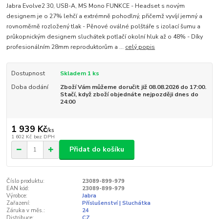
Jabra Evolve2 30, USB-A, MS Mono FUNKCE - Headset s novým
designem je o 27% lehčí a extrémně pohodlný, přičemž vyvíjí jemný a
rovnoměrně rozložený tlak - Pěnové oválné polštáře s izolací šumu a
průkopnickým designem sluchátek potlačí okolní hluk až o 48% - Díky
profesionálním 28mm reproduktorům a ...
celý popis
Dostupnost
Skladem 1 ks
Doba dodání
Zboží Vám můžeme doručit již 08.08.2026 do 17:00.
Stačí, když zboží objednáte nejpozději dnes do
24:00
1 939 Kč
/
ks
1 602 Kč
bez DPH
Přidat do košíku
Číslo produktu:
23089-899-979
EAN kód:
23089-899-979
Výrobce:
Jabra
Zařazení:
Příslušenství | Sluchátka
Záruka v měs.:
24
Distribuce:
CZ