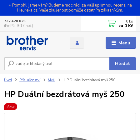
⭐ Pomohli jsme vám? Budeme moc rádi za vaši upřímnou recenzi na
Heureka.cz. Vaše zkušenost pomůže ostatním zákazníkům.
0
ks
732 428 025
za
0 Kč
(Po-Pá, 9-17 hod.)
Menu
Hledat
Úvod
Příslušenství
Myši
HP Duální bezdrátová myš 250
HP Duální bezdrátová myš 250
Akce