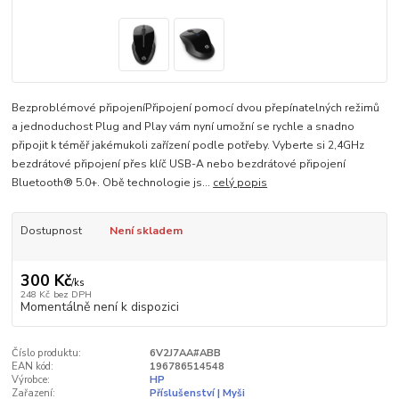
Bezproblémové připojeníPřipojení pomocí dvou přepínatelných režimů
a jednoduchost Plug and Play vám nyní umožní se rychle a snadno
připojit k téměř jakémukoli zařízení podle potřeby. Vyberte si 2,4GHz
bezdrátové připojení přes klíč USB-A nebo bezdrátové připojení
Bluetooth® 5.0+. Obě technologie js...
celý popis
Dostupnost
Není skladem
300 Kč
/
ks
248 Kč
bez DPH
Momentálně není k dispozici
Číslo produktu:
6V2J7AA#ABB
EAN kód:
196786514548
Výrobce:
HP
Zařazení:
Příslušenství | Myši