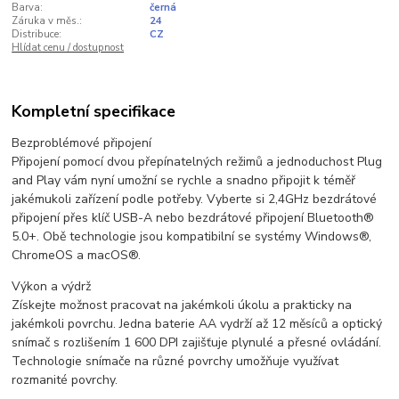
Barva:
černá
Záruka v měs.:
24
Distribuce:
CZ
Hlídat cenu / dostupnost
Kompletní specifikace
Bezproblémové připojení
Připojení pomocí dvou přepínatelných režimů a jednoduchost Plug
and Play vám nyní umožní se rychle a snadno připojit k téměř
jakémukoli zařízení podle potřeby. Vyberte si 2,4GHz bezdrátové
připojení přes klíč USB-A nebo bezdrátové připojení Bluetooth®
5.0+. Obě technologie jsou kompatibilní se systémy Windows®,
ChromeOS a macOS®.
Výkon a výdrž
Získejte možnost pracovat na jakémkoli úkolu a prakticky na
jakémkoli povrchu. Jedna baterie AA vydrží až 12 měsíců a optický
snímač s rozlišením 1 600 DPI zajišťuje plynulé a přesné ovládání.
Technologie snímače na různé povrchy umožňuje využívat
rozmanité povrchy.