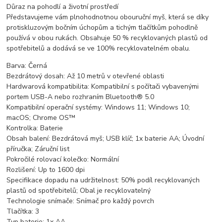
Důraz na pohodlí a životní prostředí
Představujeme vám plnohodnotnou obouruční myš, která se díky
protiskluzovým bočním úchopům a tichým tlačítkům pohodlně
používá v obou rukách. Obsahuje 50 % recyklovaných plastů od
spotřebitelů a dodává se ve 100% recyklovatelném obalu.
Barva: Černá
Bezdrátový dosah: Až 10 metrů v otevřené oblasti
Hardwarová kompatibilita: Kompatibilní s počítači vybavenými
portem USB-A nebo rozhraním Bluetooth® 5.0
Kompatibilní operační systémy: Windows 11; Windows 10;
macOS; Chrome OS™
Kontrolka: Baterie
Obsah balení: Bezdrátová myš; USB klíč; 1x baterie AA; Úvodní
příručka; Záruční list
Pokročilé rolovací kolečko: Normální
Rozlišení: Up to 1600 dpi
Specifikace dopadu na udržitelnost: 50% podíl recyklovaných
plastů od spotřebitelů; Obal je recyklovatelný
Technologie snímače: Snímač pro každý povrch
Tlačítka: 3
Typ baterie: 1x AA