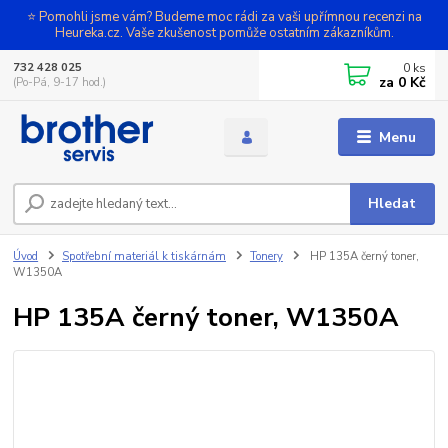
⭐ Pomohli jsme vám? Budeme moc rádi za vaši upřímnou recenzi na
Heureka.cz. Vaše zkušenost pomůže ostatním zákazníkům.
0
ks
732 428 025
za
0 Kč
(Po-Pá, 9-17 hod.)
Menu
Hledat
Úvod
Spotřební materiál k tiskárnám
Tonery
HP 135A černý toner,
W1350A
HP 135A černý toner, W1350A