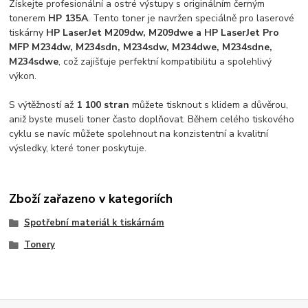
Získejte profesionální a ostré výstupy s originálním černým
tonerem
HP 135A
. Tento toner je navržen speciálně pro laserové
tiskárny
HP LaserJet M209dw, M209dwe a HP LaserJet Pro
MFP M234dw, M234sdn, M234sdw, M234dwe, M234sdne,
M234sdwe
, což zajišťuje perfektní kompatibilitu a spolehlivý
výkon.
S výtěžností až
1 100 stran
můžete tisknout s klidem a důvěrou,
aniž byste museli toner často doplňovat. Během celého tiskového
cyklu se navíc můžete spolehnout na konzistentní a kvalitní
výsledky, které toner poskytuje.
Zboží zařazeno v kategoriích
Spotřební materiál k tiskárnám
Tonery