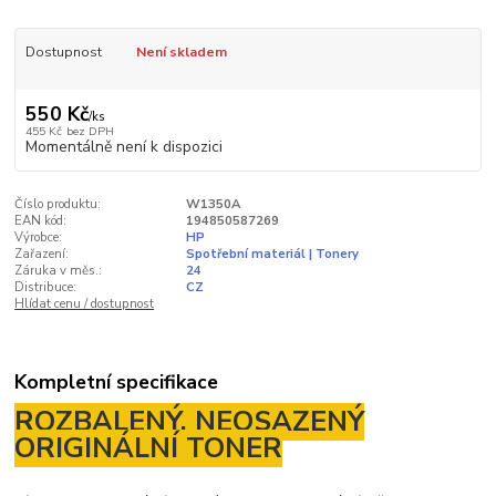
Dostupnost
Není skladem
550 Kč
/
ks
455 Kč
bez DPH
Momentálně není k dispozici
Číslo produktu:
W1350A
EAN kód:
194850587269
Výrobce:
HP
Zařazení:
Spotřební materiál | Tonery
Záruka v měs.:
24
Distribuce:
CZ
Hlídat cenu / dostupnost
Kompletní specifikace
ROZBALENÝ, NEOSAZENÝ
ORIGINÁLNÍ TONER