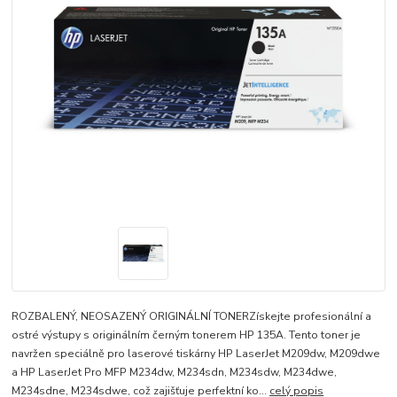
ROZBALENÝ, NEOSAZENÝ ORIGINÁLNÍ TONERZískejte profesionální a
ostré výstupy s originálním černým tonerem HP 135A. Tento toner je
navržen speciálně pro laserové tiskárny HP LaserJet M209dw, M209dwe
a HP LaserJet Pro MFP M234dw, M234sdn, M234sdw, M234dwe,
M234sdne, M234sdwe, což zajišťuje perfektní ko...
celý popis