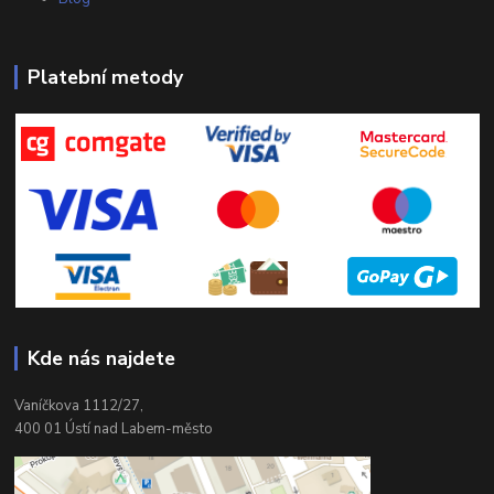
Platební metody
Kde nás najdete
Vaníčkova 1112/27,
400 01 Ústí nad Labem-město