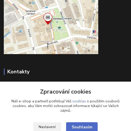
Kontakty
732 428 025
Zpracování cookies
(Po-Pá, 9-17 hod.)
Náš e-shop a partneři potřebují Váš
souhlas
s použitím souborů
eshop@brotherservis.cz
cookies, aby Vám mohli zobrazovat informace týkající se Vašich
zájmů.
Souhlasím
Nastavení