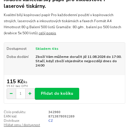
laserové tiskárny.
Kvalitní bílý kopírovací papír Pro každodenní použití v kopírovacích
strojích, laserových a inkoustových tiskárnách a faxech Formát A4
Hmotnost 80 g Balení 500 listů Gramáže: 80 g/m , balení po 500 listech
(krabice 5x 500 listů)
celý popis
Dostupnost
Skladem 4 ks
Doba dodání
Zboží Vám můžeme doručit již 11.08.2026 do 17:00.
Stačí, když zboží objednáte nejpozději dnes do
24:00
115 Kč
/
ks
95 Kč
bez DPH
Přidat do košíku
Číslo produktu:
342960
EAN kód:
8713878092269
Distribuce:
CZ
Hlídat cenu / dostupnost