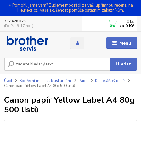
⭐ Pomohli jsme vám? Budeme moc rádi za vaši upřímnou recenzi na
Heureka.cz. Vaše zkušenost pomůže ostatním zákazníkům.
0
ks
732 428 025
za
0 Kč
(Po-Pá, 9-17 hod.)
Menu
Hledat
Úvod
Spotřební materiál k tiskárnám
Papír
Kancelářský papír
Canon papír Yellow Label A4 80g 500 listů
Canon papír Yellow Label A4 80g
500 listů