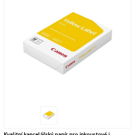
Kvalitní kancelářský papír pro inkoustové i