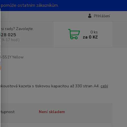
t pomůže ostatním zákazníkům.
Přihlášení
 si rady? Zavolejte.
0
ks
428 025
za
0 Kč
, 9-17 hod.)
I-551Y Yellow
inkoustová kazeta s tiskovou kapacitou až 330 stran A4.
celý
tupnost
Není skladem