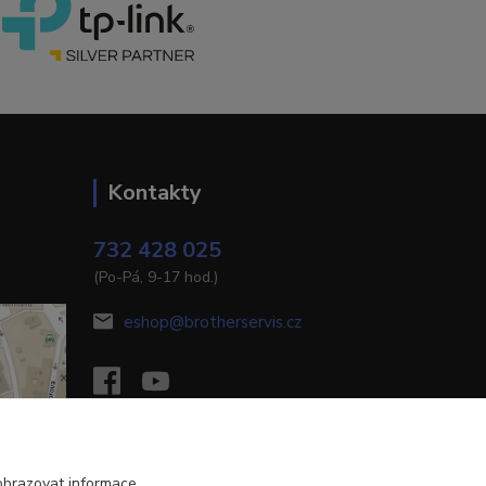
Kontakty
732 428 025
(Po-Pá, 9-17 hod.)
eshop@brotherservis.cz
obrazovat informace