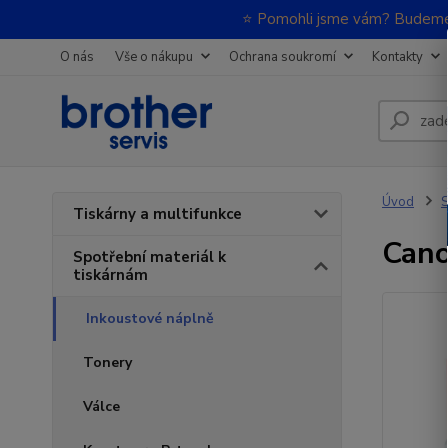
⭐ Pomohli jsme vám? Budeme m
O nás
Vše o nákupu
Ochrana soukromí
Kontakty
Úvod
S
Tiskárny a multifunkce
Cano
Spotřební materiál k
tiskárnám
Inkoustové náplně
Tonery
Válce