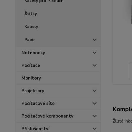
Kazety pro P-touch
Štítky
Kabely
Papír
Notebooky
Počítače
Monitory
Projektory
Počítačové sítě
Komple
Počítačové komponenty
Žlutá ink
Příslušenství