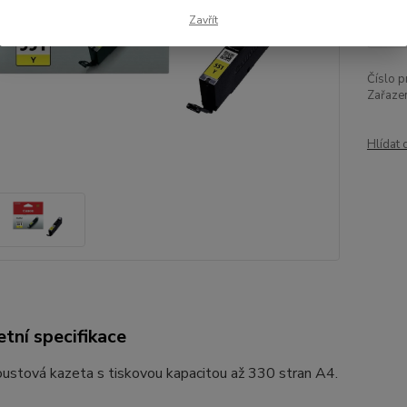
25
Zavřít
214
Číslo p
Zařazen
Hlídat 
tní specifikace
oustová kazeta s tiskovou kapacitou až 330 stran A4.