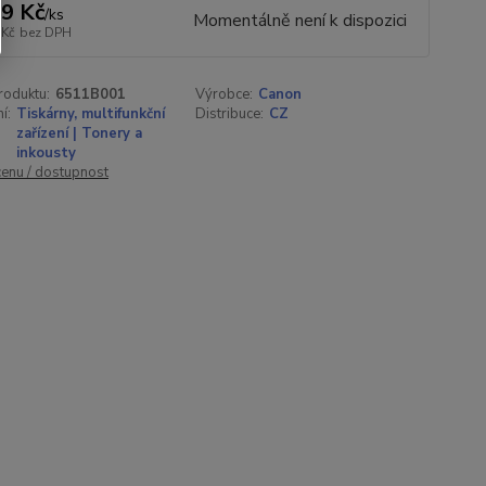
9 Kč
/
ks
Momentálně není k dispozici
 Kč
bez DPH
roduktu:
6511B001
Výrobce:
Canon
í:
Tiskárny, multifunkční
Distribuce:
CZ
zařízení | Tonery a
inkousty
cenu / dostupnost