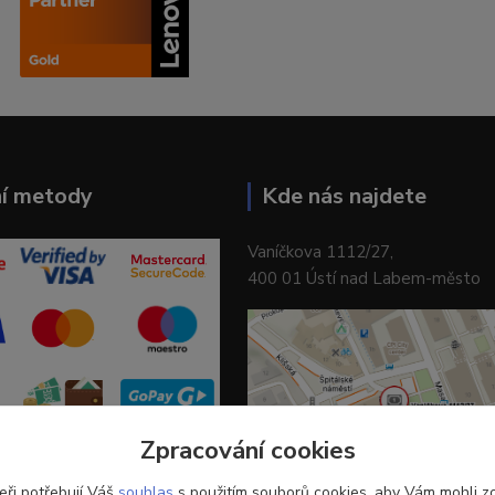
ní metody
Kde nás najdete
Vaníčkova 1112/27,
400 01 Ústí nad Labem-město
Zpracování cookies
eři potřebují Váš
souhlas
s použitím souborů cookies, aby Vám mohli z