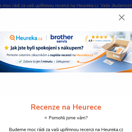
oc rádi za vaši upřímnou recenzi na Heureka.cz. Vaše zkušenos
Blog
Nevíte
Hledat
732 
(Po-Pá
potřební materiál k tiskárnám
Inkoustové náplně
Canon cartridge CL
n cartridge CLI-551Y Yellow
Žlutá 
popis
Recenze na Heurece
Dos
⭐ Pomohli jsme vám?
Budeme moc rádi za vaši upřímnou recenzi na Heureka.cz