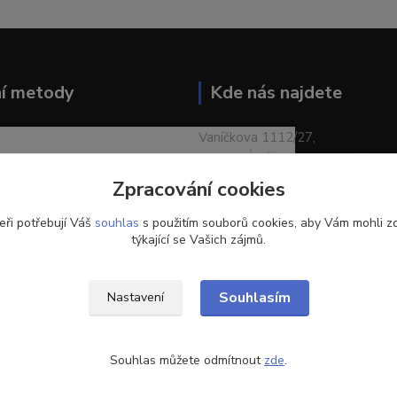
ní metody
Kde nás najdete
Vaníčkova 1112/27,
400 01 Ústí nad Labem-město
Zpracování cookies
eři potřebují Váš
souhlas
s použitím souborů cookies, aby Vám mohli z
týkající se Vašich zájmů.
Souhlasím
Nastavení
Souhlas můžete odmítnout
zde
.