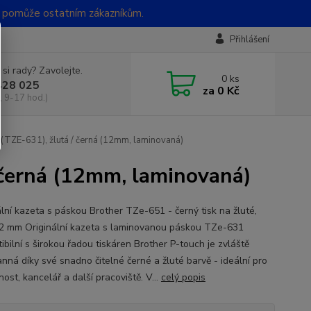
t pomůže ostatním zákazníkům.
Přihlášení
 si rady? Zavolejte.
0
ks
428 025
za
0 Kč
, 9-17 hod.)
(TZE-631), žlutá / černá (12mm, laminovaná)
 černá (12mm, laminovaná)
ální kazeta s páskou Brother TZe-651 - černý tisk na žluté,
12 mm Originální kazeta s laminovanou páskou TZe-631
ibilní s širokou řadou tiskáren Brother P-touch je zvláště
anná díky své snadno čitelné černé a žluté barvě - ideální pro
st, kancelář a další pracoviště. V...
celý popis