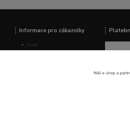
Informace pro zákazníky
Plateb
O nás
Jak nakupovat
Obchodní podmínky
Kontakty
Blog
Náš e-shop a partn
LOSAN s.r.o.