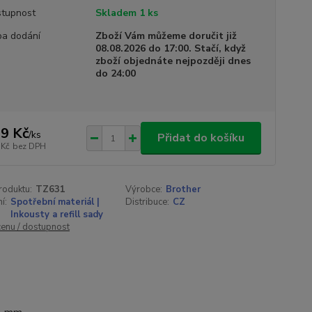
tupnost
Skladem 1 ks
a dodání
Zboží Vám můžeme doručit již
08.08.2026 do 17:00. Stačí, když
zboží objednáte nejpozději dnes
do 24:00
9 Kč
/
ks
Přidat do košíku
 Kč
bez DPH
roduktu:
TZ631
Výrobce:
Brother
í:
Spotřební materiál |
Distribuce:
CZ
Inkousty a refill sady
cenu / dostupnost