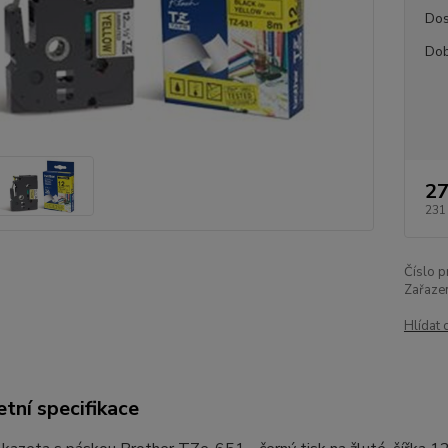
Dos
Dob
27
231
Číslo p
Zařazen
Hlídat 
tní specifikace