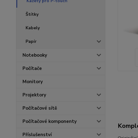
Kazety pro P-touch
Štítky
Kabely
Papír
Notebooky
Počítače
Monitory
Projektory
Počítačové sítě
Počítačové komponenty
Komple
Příslušenství