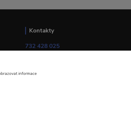
Kontakty
732 428 025
(Po-Pá, 9-17 hod.)
eshop@brotherservis.cz
obrazovat informace
Vytvořeno na
Eshop-rychle.cz