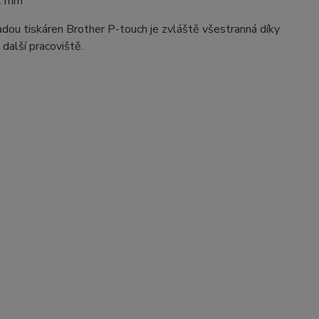
12 mm
adou tiskáren Brother P-touch je zvláště všestranná díky
 další pracoviště.