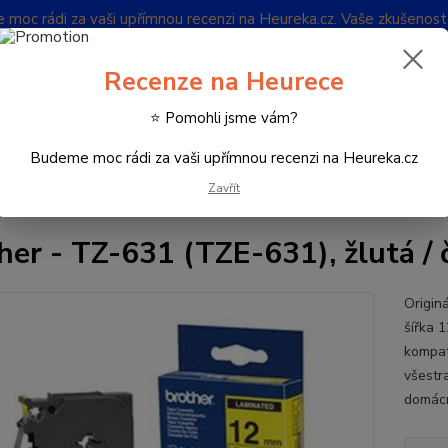
oc rádi za vaši upřímnou recenzi na Heureka.cz. Vaše zkušenos
Blog
Recenze na Heurece
Nevíte
⭐ Pomohli jsme vám?
Hledat
732 
(Po-Pá
Budeme moc rádi za vaši upřímnou recenzi na Heureka.cz
Zavřít
potřební materiál k tiskárnám
Kazety pro P-touch
Brother - TZ-631 
her - TZ-631 (TZE-631), žlutá /
Origin
šířka 
kompat
všestr
domácno