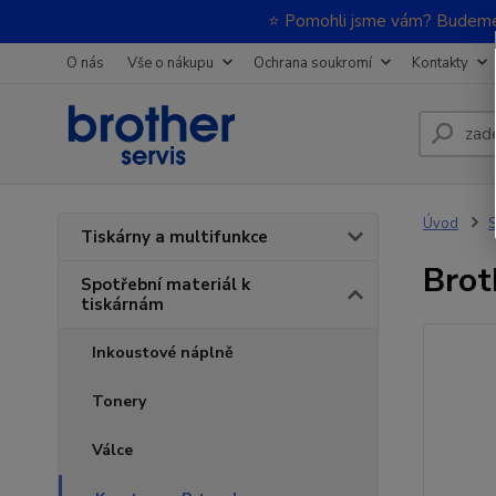
⭐ Pomohli jsme vám? Budeme m
O nás
Vše o nákupu
Ochrana soukromí
Kontakty
Úvod
S
Tiskárny a multifunkce
Brot
Spotřební materiál k
tiskárnám
Inkoustové náplně
Tonery
Válce