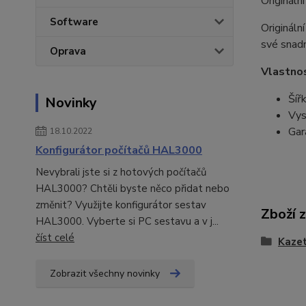
Origináln
Software
Origináln
své snadn
Oprava
Vlastnos
Šíř
Novinky
Vys
Gar
18.10.2022
Konfigurátor počítačů HAL3000
Nevybrali jste si z hotových počítačů
HAL3000? Chtěli byste něco přidat nebo
změnit? Využijte konfigurátor sestav
Zboží 
HAL3000. Vyberte si PC sestavu a v j...
číst celé
Kazet
Zobrazit všechny novinky