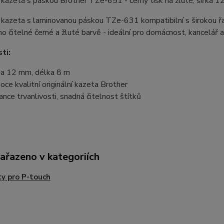
í kazeta s páskou Brother TZe-651 - černý tisk na žluté, šířka 
í kazeta s laminovanou páskou TZe-631 kompatibilní s širokou ř
o čitelné černé a žluté barvě - ideální pro domácnost, kancelář a
ti:
ka 12 mm, délka 8 m
oce kvalitní originální kazeta Brother
ance trvanlivosti, snadná čitelnost štítků
zařazeno v kategoriích
y pro P-touch