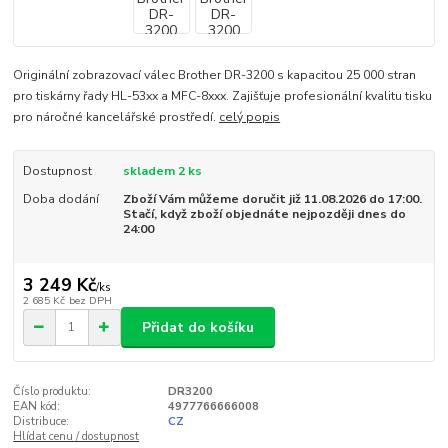
Originální zobrazovací válec Brother DR-3200 s kapacitou 25 000 stran
pro tiskárny řady HL-53xx a MFC-8xxx. Zajišťuje profesionální kvalitu tisku
pro náročné kancelářské prostředí.
celý popis
Dostupnost
skladem 2 ks
Doba dodání
Zboží Vám můžeme doručit již 11.08.2026 do 17:00.
Stačí, když zboží objednáte nejpozději dnes do
24:00
3 249 Kč
/
ks
2 685 Kč
bez DPH
Přidat do košíku
Číslo produktu:
DR3200
EAN kód:
4977766666008
Distribuce:
CZ
Hlídat cenu / dostupnost