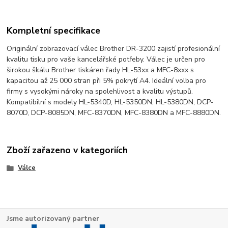
Kompletní specifikace
Originální zobrazovací válec Brother DR-3200 zajistí profesionální
kvalitu tisku pro vaše kancelářské potřeby. Válec je určen pro
širokou škálu Brother tiskáren řady HL-53xx a MFC-8xxx s
kapacitou až 25 000 stran při 5% pokrytí A4. Ideální volba pro
firmy s vysokými nároky na spolehlivost a kvalitu výstupů.
Kompatibilní s modely HL-5340D, HL-5350DN, HL-5380DN, DCP-
8070D, DCP-8085DN, MFC-8370DN, MFC-8380DN a MFC-8880DN.
Zboží zařazeno v kategoriích
Válce
Jsme autorizovaný partner