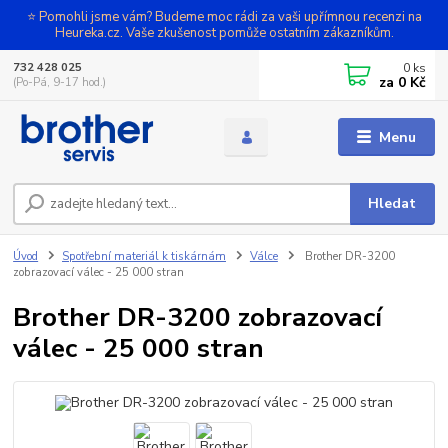
⭐ Pomohli jsme vám? Budeme moc rádi za vaši upřímnou recenzi na
Heureka.cz. Vaše zkušenost pomůže ostatním zákazníkům.
0
ks
732 428 025
za
0 Kč
(Po-Pá, 9-17 hod.)
Menu
Hledat
Úvod
Spotřební materiál k tiskárnám
Válce
Brother DR-3200
zobrazovací válec - 25 000 stran
Brother DR-3200 zobrazovací
válec - 25 000 stran