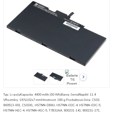
Typ: Li-polyKapacita: 4400 mAh (50 Wh)Barva: černáNapětí: 11.4
VRozměry: 197x102x7 mmHmotnost: 180 g Produktová čísla: CS03,
800513-001, CS03XL, HSTNN-DB6U, HSTNN-I33C-4, HSTNN-I33C-5,
HSTNN-I41C-4, HSTNN-I41C-5, T7B32AA, 800231-141, 800231-271,