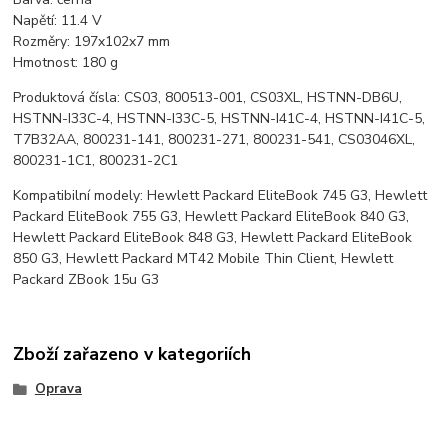
Napětí: 11.4 V
Rozměry: 197x102x7 mm
Hmotnost: 180 g
Produktová čísla: CS03, 800513-001, CS03XL, HSTNN-DB6U,
HSTNN-I33C-4, HSTNN-I33C-5, HSTNN-I41C-4, HSTNN-I41C-5,
T7B32AA, 800231-141, 800231-271, 800231-541, CS03046XL,
800231-1C1, 800231-2C1
Kompatibilní modely: Hewlett Packard EliteBook 745 G3, Hewlett
Packard EliteBook 755 G3, Hewlett Packard EliteBook 840 G3,
Hewlett Packard EliteBook 848 G3, Hewlett Packard EliteBook
850 G3, Hewlett Packard MT42 Mobile Thin Client, Hewlett
Packard ZBook 15u G3
Zboží zařazeno v kategoriích
Oprava