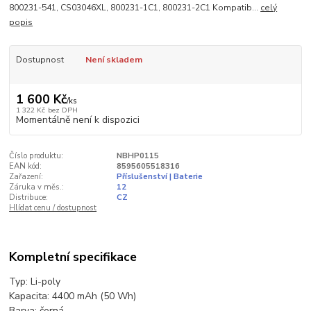
800231-541, CS03046XL, 800231-1C1, 800231-2C1 Kompatib...
celý
popis
Dostupnost
Není skladem
1 600 Kč
/
ks
1 322 Kč
bez DPH
Momentálně není k dispozici
Číslo produktu:
NBHP0115
EAN kód:
8595605518316
Zařazení:
Příslušenství | Baterie
Záruka v měs.:
12
Distribuce:
CZ
Hlídat cenu / dostupnost
Kompletní specifikace
Typ: Li-poly
Kapacita: 4400 mAh (50 Wh)
Barva: černá