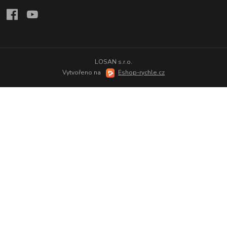
LOSAN s.r.o.
Vytvořeno na
Eshop-rychle.cz