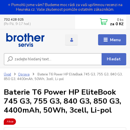
⭐ Pomohli jsme vám? Budeme moc rádi za vaši upřímnou recenzi na
Heureka.cz. Vaše zkušenost pomůže ostatním zákazníkům.
0
ks
732 428 025
za
0 Kč
(Po-Pá, 9-17 hod.)
Menu
Hledat
Úvod
Oprava
Baterie T6 Power HP EliteBook 745 G3, 755 G3, 840 G3,
850 G3, 4400mAh, 50Wh, 3cell, Li-pol
Baterie T6 Power HP EliteBook
745 G3, 755 G3, 840 G3, 850 G3,
4400mAh, 50Wh, 3cell, Li-pol
Akce