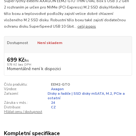
Super rychlý externí AXAGON EEM2-GTO THIN OVAL box s USB 3.2 Gen
2 rozhraním je určen pro NVMe (PCI-Express) M.2 SSD disky.Hliníkové
tělo boxu a teplovodivé podložky zajistí velice dobré chlazení
vloženého M.2 SSD disku. Robustní tělo boxu také zajistí dodatečnou
ochranu disku.SuperSpeed USB 10 Gbit...
celý popis
Dostupnost
Není skladem
699 Kč
/
ks
578 Kč
bez DPH
Momentálně není k dispozici
Číslo produktu:
EEM2-GTO
Výrobce:
Axagon
Zařazení:
Disky a řadiče | SSD disky mSATA, M.2, PCIe a
ostatní
Záruka v měs.:
24
Distribuce:
CZ
Hlídat cenu / dostupnost
Kompletní specifikace