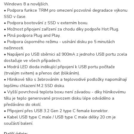
Windows 8 a novějších.
• Podpora funkce TRIM pro omezení pozvolné degradace výkonu
SSD v čase.
• Podpora bootování z SSD v externím boxu.
• Možnost připojení zařízení za chodu díky podpoře Hot Plug.
• Plná podpora Plug and Play.
• Podpora úsporného režimu - usínání disku po 5 minutách
nečinnosti.
• Napájení po USB sběrnici až 900mA z jednoho USB portu zcela
dostačuje ve všech případech.
• Modrá LED dioda indikující připojení k USB portu počítače
(trvalým svitem) a přenos dat (blikáním).
• Hliníkové tělo s žebrováním a teplovodivé podložky napomáhají
lepšímu chlazení M.2 SSD disku.
• Vyšší povrchová teplota boxu není závadou - díky hliníkovému
tělu je teplo generované provozem disku lépe odváděno a
předáváno do okolí.
• Připojení přes USB 3.2 Gen 2 type C female konektor.
• Kabel USB type C male / USB type C male délky 20 cm je
součástí balení.
Další údaje: