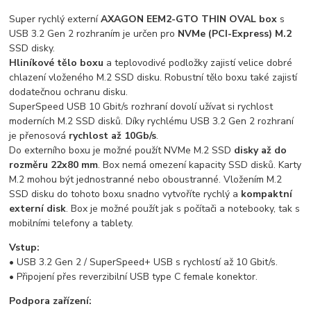
Super rychlý externí
AXAGON EEM2-GTO THIN OVAL box
s
USB 3.2 Gen 2 rozhraním je určen pro
NVMe (PCI-Express) M.2
SSD disky.
Hliníkové tělo boxu
a teplovodivé podložky zajistí velice dobré
chlazení vloženého M.2 SSD disku. Robustní tělo boxu také zajistí
dodatečnou ochranu disku.
SuperSpeed USB 10 Gbit/s rozhraní dovolí užívat si rychlost
moderních M.2 SSD disků. Díky rychlému USB 3.2 Gen 2 rozhraní
je přenosová
rychlost až 10Gb/s
.
Do externího boxu je možné použít NVMe M.2 SSD
disky až do
rozměru 22x80 mm
. Box nemá omezení kapacity SSD disků. Karty
M.2 mohou být jednostranné nebo oboustranné. Vložením M.2
SSD disku do tohoto boxu snadno vytvoříte rychlý a
kompaktní
externí disk
. Box je možné použít jak s počítači a notebooky, tak s
mobilními telefony a tablety.
Vstup:
• USB 3.2 Gen 2 / SuperSpeed+ USB s rychlostí až 10 Gbit/s.
• Připojení přes reverzibilní USB type C female konektor.
Podpora zařízení: