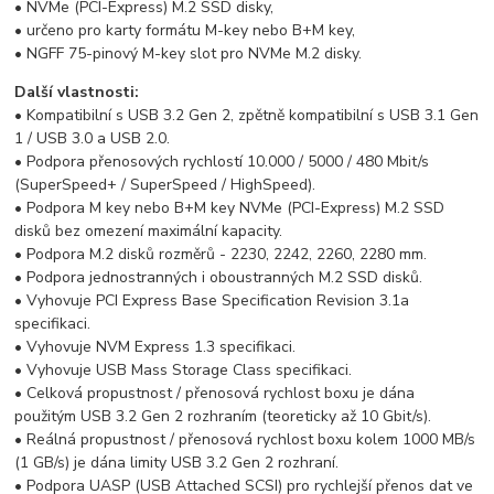
• NVMe (PCI-Express) M.2 SSD disky,
• určeno pro karty formátu M-key nebo B+M key,
• NGFF 75-pinový M-key slot pro NVMe M.2 disky.
Další vlastnosti:
• Kompatibilní s USB 3.2 Gen 2, zpětně kompatibilní s USB 3.1 Gen
1 / USB 3.0 a USB 2.0.
• Podpora přenosových rychlostí 10.000 / 5000 / 480 Mbit/s
(SuperSpeed+ / SuperSpeed / HighSpeed).
• Podpora M key nebo B+M key NVMe (PCI-Express) M.2 SSD
disků bez omezení maximální kapacity.
• Podpora M.2 disků rozměrů - 2230, 2242, 2260, 2280 mm.
• Podpora jednostranných i oboustranných M.2 SSD disků.
• Vyhovuje PCI Express Base Specification Revision 3.1a
specifikaci.
• Vyhovuje NVM Express 1.3 specifikaci.
• Vyhovuje USB Mass Storage Class specifikaci.
• Celková propustnost / přenosová rychlost boxu je dána
použitým USB 3.2 Gen 2 rozhraním (teoreticky až 10 Gbit/s).
• Reálná propustnost / přenosová rychlost boxu kolem 1000 MB/s
(1 GB/s) je dána limity USB 3.2 Gen 2 rozhraní.
• Podpora UASP (USB Attached SCSI) pro rychlejší přenos dat ve