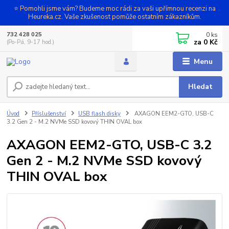
⭐ Pomohli jsme vám? Budeme moc rádi za vaši upřímnou recenzi na
Heureka.cz. Vaše zkušenost pomůže ostatním zákazníkům.
0
ks
732 428 025
za
0 Kč
(Po-Pá, 9-17 hod.)
Menu
Hledat
Úvod
Příslušenství
USB flash disky
AXAGON EEM2-GTO, USB-C
3.2 Gen 2 - M.2 NVMe SSD kovový THIN OVAL box
AXAGON EEM2-GTO, USB-C 3.2
Gen 2 - M.2 NVMe SSD kovový
THIN OVAL box