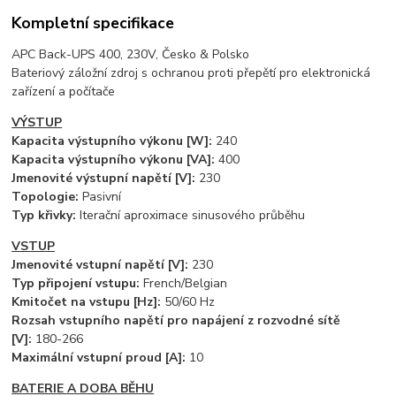
Kompletní specifikace
APC Back-UPS 400, 230V, Česko & Polsko
Bateriový záložní zdroj s ochranou proti přepětí pro elektronická
zařízení a počítače
VÝSTUP
Kapacita výstupního výkonu [W]:
240
Kapacita výstupního výkonu [VA]:
400
Jmenovité výstupní napětí [V]:
230
Topologie:
Pasivní
Typ křivky:
Iterační aproximace sinusového průběhu
VSTUP
Jmenovité vstupní napětí [V]:
230
Typ připojení vstupu:
French/Belgian
Kmitočet na vstupu [Hz]:
50/60 Hz
Rozsah vstupního napětí pro napájení z rozvodné sítě
[V]:
180-266
Maximální vstupní proud [A]:
10
BATERIE A DOBA BĚHU