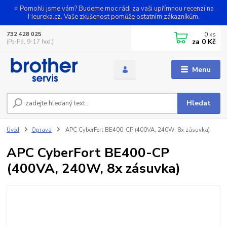
⭐ Pomohli jsme vám? Budeme moc rádi za vaši upřímnou recenzi na
Heureka.cz. Vaše zkušenost pomůže ostatním zákazníkům.
0
ks
732 428 025
za
0 Kč
(Po-Pá, 9-17 hod.)
Menu
Hledat
Úvod
Oprava
APC CyberFort BE400-CP (400VA, 240W, 8x zásuvka)
APC CyberFort BE400-CP
(400VA, 240W, 8x zásuvka)