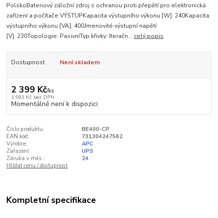
PolskoBateriový záložní zdroj s ochranou proti přepětí pro elektronická
zařízení a počítače VÝSTUPKapacita výstupního výkonu [W]: 240Kapacita
výstupního výkonu [VA]: 400Jmenovité výstupní napětí
[V]: 230Topologie: PasivníTyp křivky: Iteračn...
celý popis
Dostupnost
Není skladem
2 399 Kč
/
ks
1 983 Kč
bez DPH
Momentálně není k dispozici
Číslo produktu:
BE400-CP
EAN kód:
731304247562
Výrobce:
APC
Zařazení:
UPS
Záruka v měs.:
24
Hlídat cenu / dostupnost
Kompletní specifikace