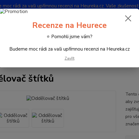
oc rádi za vaši upřímnou recenzi na Heureka.cz. Vaše zkušenos
Blog
Recenze na Heurece
Nevíte
⭐ Pomohli jsme vám?
Hledat
732 
(Po-Pá
Budeme moc rádi za vaši upřímnou recenzi na Heureka.cz
Zavřít
iskárny a multifunkce
Náhradní díly
Oddělovač štítků
lovač štítků
Tento 
aby zvy
zajišťu
pro vš
značení