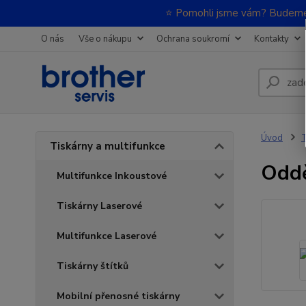
⭐ Pomohli jsme vám? Budeme m
O nás
Vše o nákupu
Ochrana soukromí
Kontakty
Úvod
T
Tiskárny a multifunkce
Oddě
Multifunkce Inkoustové
Tiskárny Laserové
Multifunkce Laserové
Tiskárny štítků
Mobilní přenosné tiskárny