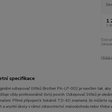
Dos
1 
1 0
Číslo p
Zařazen
Hlídat 
tní specifikace
ginální odlepovač štítků Brother PA-LP-002 je navržen tak, aby z
jišťuje vždy profesionálně čistý povrch. Odlepovač štítků je ideáln
ačení. Přímé připojení k tiskárně TD-4D znamená, že můžete vytv
t a urychlí úkoly v rámci zdravotnictví, maloobchodu nebo tře