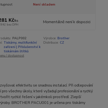
tupnost
Není skladem
281 Kč
/
ks
Momentálně není k dispozici
59 Kč
bez DPH
roduktu:
PALP002
Výrobce:
Brother
í:
Tiskárny, multifunkční
Distribuce:
CZ
zařízení | Příslušenství k
tiskárnám štítků
cenu / dostupnost
vyšoval efektivitu se snadnou instalací. Při odlepování
í pro všechny úkoly, které vyžadují profesionální a rychlý
ořit rychlé řešení v jakémkoli prostředí. Zlepší
ba výroby. BROTHER PACU001 je určena pro tiskárny