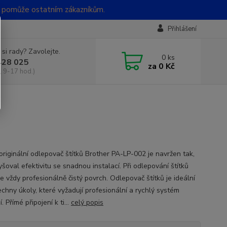
t pomůže ostatním zákazníkům.
Přihlášení
 si rady? Zavolejte.
0
ks
428 025
za
0 Kč
, 9-17 hod.)
originální odlepovač štítků Brother PA-LP-002 je navržen tak,
šoval efektivitu se snadnou instalací. Při odlepování štítků
je vždy profesionálně čistý povrch. Odlepovač štítků je ideální
echny úkoly, které vyžadují profesionální a rychlý systém
. Přímé připojení k ti...
celý popis