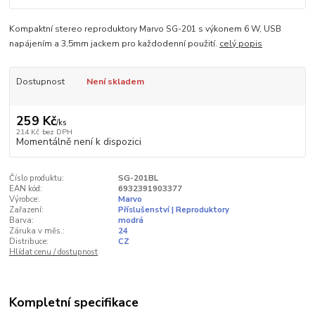
Kompaktní stereo reproduktory Marvo SG-201 s výkonem 6 W, USB
napájením a 3,5mm jackem pro každodenní použití.
celý popis
Dostupnost
Není skladem
259 Kč
/
ks
214 Kč
bez DPH
Momentálně není k dispozici
Číslo produktu:
SG-201BL
EAN kód:
6932391903377
Výrobce:
Marvo
Zařazení:
Příslušenství | Reproduktory
Barva:
modrá
Záruka v měs.:
24
Distribuce:
CZ
Hlídat cenu / dostupnost
Kompletní specifikace