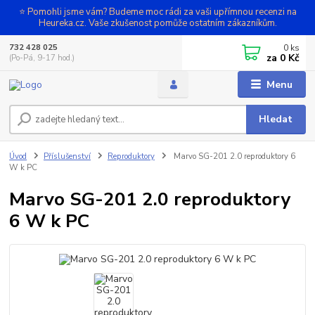
⭐ Pomohli jsme vám? Budeme moc rádi za vaši upřímnou recenzi na
Heureka.cz. Vaše zkušenost pomůže ostatním zákazníkům.
0
ks
732 428 025
za
0 Kč
(Po-Pá, 9-17 hod.)
Menu
Hledat
Úvod
Příslušenství
Reproduktory
Marvo SG-201 2.0 reproduktory 6
W k PC
Marvo SG-201 2.0 reproduktory
6 W k PC