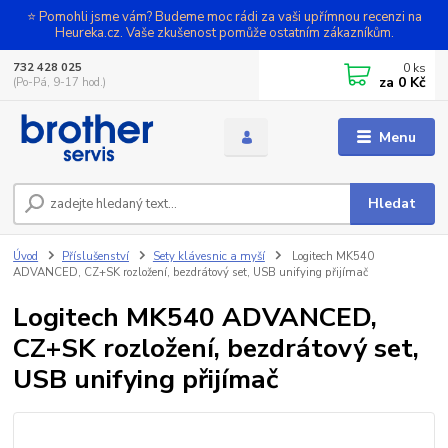
⭐ Pomohli jsme vám? Budeme moc rádi za vaši upřímnou recenzi na
Heureka.cz. Vaše zkušenost pomůže ostatním zákazníkům.
0
ks
732 428 025
za
0 Kč
(Po-Pá, 9-17 hod.)
Menu
Hledat
Úvod
Příslušenství
Sety klávesnic a myší
Logitech MK540
ADVANCED, CZ+SK rozložení, bezdrátový set, USB unifying přijímač
Logitech MK540 ADVANCED,
CZ+SK rozložení, bezdrátový set,
USB unifying přijímač