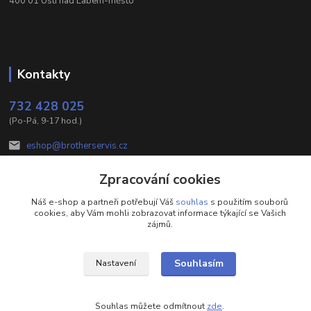
400 01 Ústí nad Labem-město
Kontakty
732 428 025
(Po-Pá, 9-17 hod.)
eshop@brotherservis.cz
Zpracování cookies
Náš e-shop a partneři potřebují Váš
souhlas
s použitím souborů
cookies, aby Vám mohli zobrazovat informace týkající se Vašich
zájmů.
LOSAN s.r.o.
Vytvořeno na
Eshop-rychle.cz
Souhlasím
Nastavení
Souhlas můžete odmítnout
zde
.