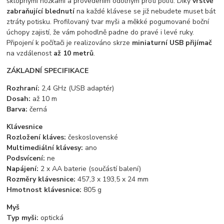
sklopnými nožkami a provedením odolným proti polití. Díky
vrstvě
zabraňující blednutí
na každé klávese se již nebudete muset bát
ztráty potisku. Profilovaný tvar myši a měkké pogumované boční
úchopy zajistí, že vám pohodlně padne do pravé i levé ruky.
Připojení k počítači je realizováno skrze
miniaturní USB přijímač
na vzdálenost
až 10 metrů
.
ZÁKLADNÍ SPECIFIKACE
Rozhraní:
2,4 GHz (USB adaptér)
Dosah:
až 10 m
Barva:
černá
Klávesnice
Rozložení kláves:
československé
Multimediální klávesy:
ano
Podsvícení:
ne
Napájení:
2 x AA baterie (součástí balení)
Rozměry klávesnice:
457,3 x 193,5 x 24 mm
Hmotnost klávesnice:
805 g
Myš
Typ myši:
optická