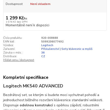
Dostupnost
Není skladem
1 299 Kč
/
ks
1 074 Kč
bez DPH
Momentálně není k dispozici
Číslo produktu:
920-008688
EAN kód:
5099206077492
Výrobce:
Logitech
Zařazení:
Příslušenství | Sety klávesnic a myšíš
Záruka v měs.:
36
Distribuce:
CZ
Hlídat cenu / dostupnost
Kompletní specifikace
Logitech MK540 ADVANCED
Bezdrátový set, se kterým si budete moci vychutnat pohodlí a
jednoduchost běžného rozvržení klávesnice standardní velikosti.
Disponuje
odolnou konstrukcí
s opěrkou zápěstí, robustními