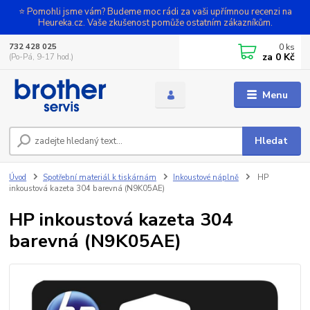
⭐ Pomohli jsme vám? Budeme moc rádi za vaši upřímnou recenzi na
Heureka.cz. Vaše zkušenost pomůže ostatním zákazníkům.
0
ks
732 428 025
za
0 Kč
(Po-Pá, 9-17 hod.)
Menu
Hledat
Úvod
Spotřební materiál k tiskárnám
Inkoustové náplně
HP
inkoustová kazeta 304 barevná (N9K05AE)
HP inkoustová kazeta 304
barevná (N9K05AE)