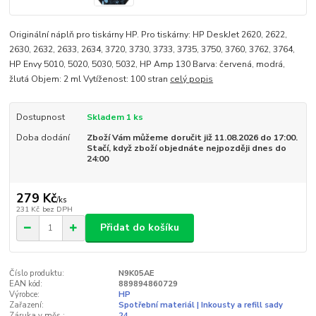
Originální náplň pro tiskárny HP. Pro tiskárny: HP DeskJet 2620, 2622,
2630, 2632, 2633, 2634, 3720, 3730, 3733, 3735, 3750, 3760, 3762, 3764,
HP Envy 5010, 5020, 5030, 5032, HP Amp 130 Barva: červená, modrá,
žlutá Objem: 2 ml Vytíženost: 100 stran
celý popis
Dostupnost
Skladem 1 ks
Doba dodání
Zboží Vám můžeme doručit již 11.08.2026 do 17:00.
Stačí, když zboží objednáte nejpozději dnes do
24:00
279 Kč
/
ks
231 Kč
bez DPH
Přidat do košíku
Číslo produktu:
N9K05AE
EAN kód:
889894860729
Výrobce:
HP
Zařazení:
Spotřební materiál | Inkousty a refill sady
Záruka v měs.:
24