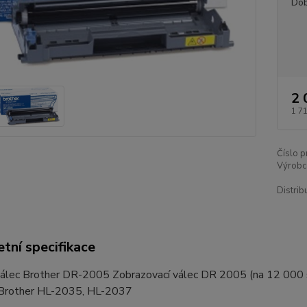
Dob
2 
1 7
Číslo p
Výrobc
Distrib
tní specifikace
válec Brother DR-2005 Zobrazovací válec DR 2005 (na 12 000
: Brother HL-2035, HL-2037