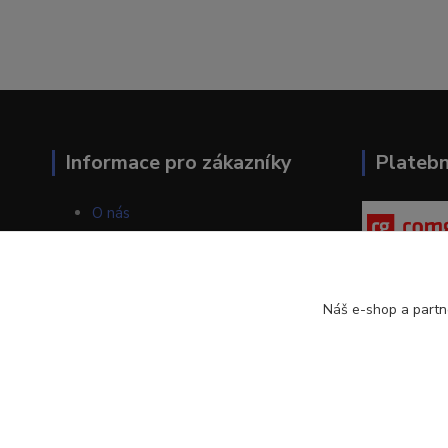
Informace pro zákazníky
Plateb
O nás
Jak nakupovat
Obchodní podmínky
Kontakty
Blog
Náš e-shop a partn