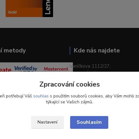
ní metody
Kde nás najdete
Vaníčkova 1112/27,
400 01 Ústí nad Labem-město
Zpracování cookies
eři potřebují Váš
souhlas
s použitím souborů cookies, aby Vám mohli z
týkající se Vašich zájmů.
Souhlasím
Nastavení