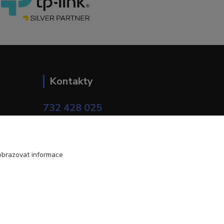
Kontakty
732 428 025
(Po-Pá, 9-17 hod.)
eshop@brotherservis.cz
obrazovat informace