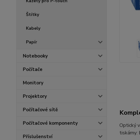
Kazety pro P-touch
Štítky
Kabely
Papír
Notebooky
Počítače
Monitory
Projektory
Počítačové sítě
Komple
Počítačové komponenty
Optický 
tiskárny
Příslušenství