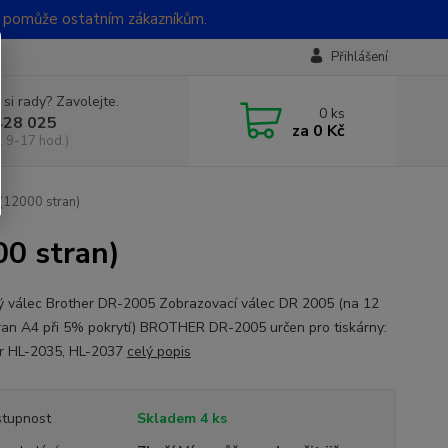
t pomůže ostatním zákazníkům.
Přihlášení
 si rady? Zavolejte.
0
ks
428 025
za
0 Kč
, 9-17 hod.)
(12000 stran)
00 stran)
ý válec Brother DR-2005 Zobrazovací válec DR 2005 (na 12
ran A4 při 5% pokrytí) BROTHER DR-2005 určen pro tiskárny:
r HL-2035, HL-2037
celý popis
tupnost
Skladem 4 ks