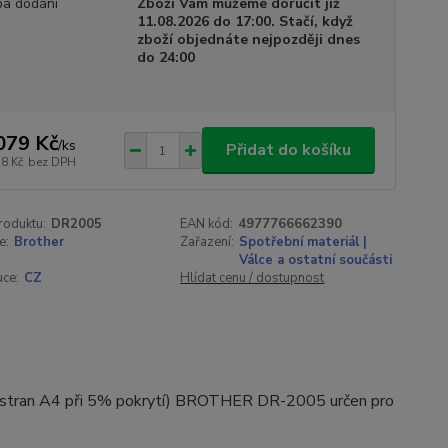
a dodání
Zboží Vám můžeme doručit již
11.08.2026 do 17:00. Stačí, když
zboží objednáte nejpozději dnes
do 24:00
079 Kč
/
ks
Přidat do košíku
18 Kč
bez DPH
roduktu:
DR2005
EAN kód:
4977766662390
e:
Brother
Zařazení:
Spotřební materiál |
Válce a ostatní součásti
uce:
CZ
Hlídat cenu / dostupnost
 stran A4 při 5% pokrytí) BROTHER DR-2005 určen pro