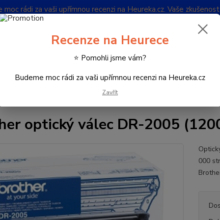
oc rádi za vaši upřímnou recenzi na Heureka.cz. Vaše zkušenos
Blog
Recenze na Heurece
Nevíte
⭐ Pomohli jsme vám?
Hledat
732 
(Po-Pá
Budeme moc rádi za vaši upřímnou recenzi na Heureka.cz
Zavřít
potřební materiál k tiskárnám
Válce
Brother optický válec DR-2005 
her optický válec DR-2005 (120
Optick
000 st
Brothe
Dos