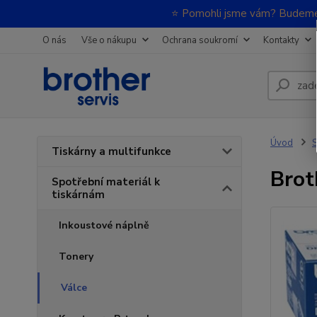
⭐ Pomohli jsme vám? Budeme m
O nás
Vše o nákupu
Ochrana soukromí
Kontakty
Úvod
S
Tiskárny a multifunkce
Brot
Spotřební materiál k
tiskárnám
Inkoustové náplně
Tonery
Válce