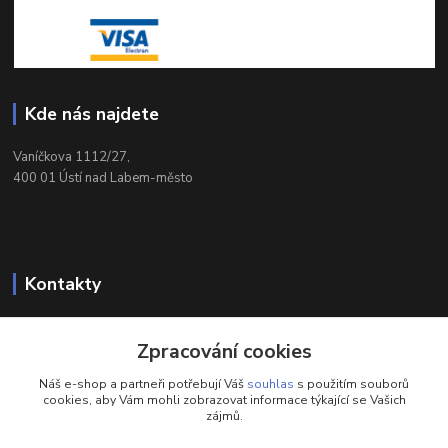
Kde nás najdete
Vaníčkova 1112/27,
400 01 Ústí nad Labem-město
Kontakty
732 428 025
Zpracování cookies
(Po-Pá, 9-17 hod.)
Náš e-shop a partneři potřebují Váš
souhlas
s použitím souborů
eshop@brotherservis.cz
cookies, aby Vám mohli zobrazovat informace týkající se Vašich
zájmů.