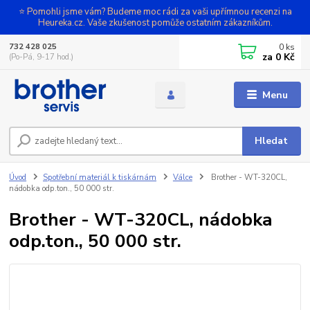
⭐ Pomohli jsme vám? Budeme moc rádi za vaši upřímnou recenzi na
Heureka.cz. Vaše zkušenost pomůže ostatním zákazníkům.
0
ks
732 428 025
za
0 Kč
(Po-Pá, 9-17 hod.)
Menu
Hledat
Úvod
Spotřební materiál k tiskárnám
Válce
Brother - WT-320CL,
nádobka odp.ton., 50 000 str.
Brother - WT-320CL, nádobka
odp.ton., 50 000 str.