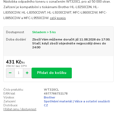
Nádobka odpadního toneru s označením WT320CL pro až 50 000 stran.
Zařízení je kompatibilní s tiskárnami Brother HL-L8250CDN, HL-
L8350CDW, HL-L8350CDWT, HL-L9200CDWT, MFC-L8600CDW, MFC-
L8850CDW a MFC-L9550CDW.
celý popis
Dostupnost
Skladem > 5 ks
Doba dodání
Zboží Vám můžeme doručit již 11.08.2026 do 17:00.
Stačí, když zboží objednáte nejpozději dnes do
24:00
431 Kč
/
ks
356 Kč
bez DPH
Přidat do košíku
Číslo produktu:
WT320CL
EAN kód:
4977766732178
Výrobce:
Brother
Zařazení:
Spotřební materiál | Válce a ostatní součásti
Distribuce:
CZ
Hlídat cenu / dostupnost