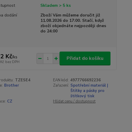
tupnost
Skladem > 5 ks
a dodání
Zboží Vám můžeme doručit již
11.08.2026 do 17:00. Stačí, když
zboží objednáte nejpozději dnes
do 24:00
2 Kč
/
ks
Přidat do košíku
 Kč
bez DPH
roduktu:
TZESE4
EAN kód:
4977766692236
e:
Brother
Zařazení:
Spotřební materiál |
Štítky a pásky pro
štítkový tisk
uce:
CZ
Hlídat cenu / dostupnost