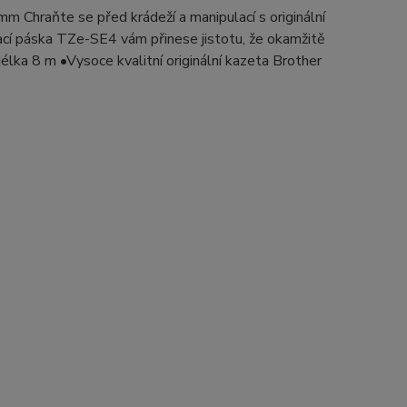
mm Chraňte se před krádeží a manipulací s originální
í páska TZe-SE4 vám přinese jistotu, že okamžitě
élka 8 m •Vysoce kvalitní originální kazeta Brother