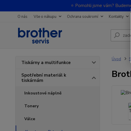
⭐ Pomohli jsme vám? Budeme m
O nás
Vše o nákupu
Ochrana soukromí
Kontakty
Úvod
S
Tiskárny a multifunkce
Brot
Spotřební materiál k
tiskárnám
Inkoustové náplně
Tonery
Válce