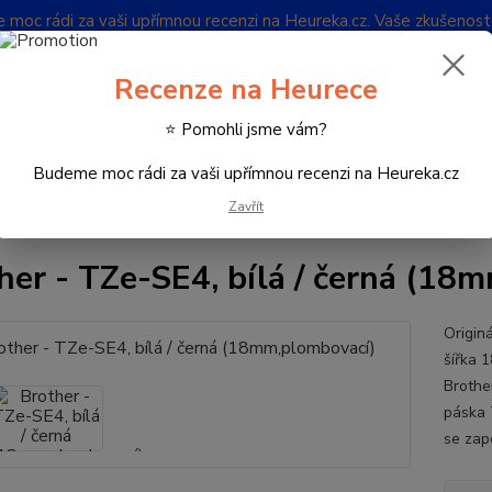
oc rádi za vaši upřímnou recenzi na Heureka.cz. Vaše zkušenos
Blog
Recenze na Heurece
Nevíte
⭐ Pomohli jsme vám?
Hledat
732 
(Po-Pá
Budeme moc rádi za vaši upřímnou recenzi na Heureka.cz
Zavřít
potřební materiál k tiskárnám
Kazety pro P-touch
Brother - TZe-SE4
her - TZe-SE4, bílá / černá (18
Origin
šířka 
Brothe
páska 
se zap