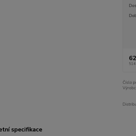
Dos
Dob
62
514
Číslo p
Výrobc
Distrib
tní specifikace