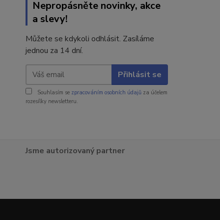
Nepropásněte novinky, akce
a slevy!
Můžete se kdykoli odhlásit. Zasíláme
jednou za 14 dní.
Přihlásit se
Souhlasím se
zpracováním osobních údajů
za účelem
rozesílky newsletteru.
Jsme autorizovaný partner