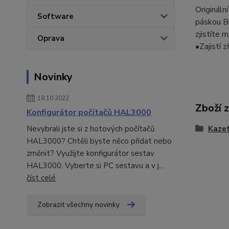
Origináln
Software
páskou B
zjistíte 
Oprava
•Zajistí z
Novinky
18.10.2022
Zboží 
Konfigurátor počítačů HAL3000
Nevybrali jste si z hotových počítačů
Kazet
HAL3000? Chtěli byste něco přidat nebo
změnit? Využijte konfigurátor sestav
HAL3000. Vyberte si PC sestavu a v j...
číst celé
Zobrazit všechny novinky