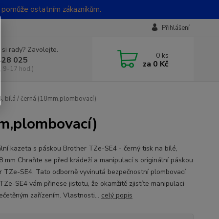
t pomůže ostatním zákazníkům.
Přihlášení
 si rady? Zavolejte.
0
ks
428 025
za
0 Kč
, 9-17 hod.)
, bílá / černá (18mm,plombovací)
mm,plombovací)
ální kazeta s páskou Brother TZe-SE4 - černý tisk na bílé,
18 mm Chraňte se před krádeží a manipulací s originální páskou
r TZe-SE4. Tato odborně vyvinutá bezpečnostní plombovací
TZe-SE4 vám přinese jistotu, že okamžitě zjistíte manipulaci
ečetěným zařízením. Vlastnosti...
celý popis