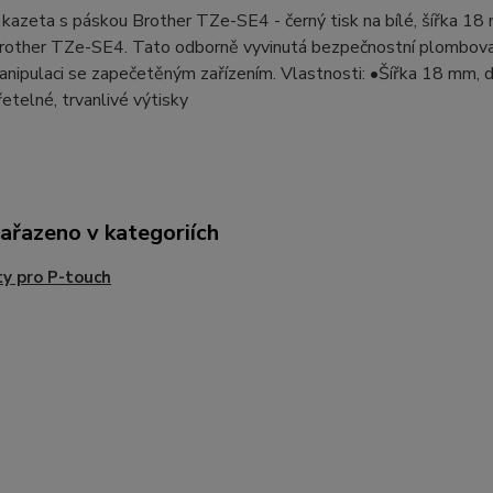
í kazeta s páskou Brother TZe-SE4 - černý tisk na bílé, šířka 18 
rother TZe-SE4. Tato odborně vyvinutá bezpečnostní plombovac
manipulaci se zapečetěným zařízením. Vlastnosti: •Šířka 18 mm, d
řetelné, trvanlivé výtisky
zařazeno v kategoriích
y pro P-touch