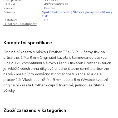
Číslo produktu:
TZES121
EAN kód:
4977766693295
Výrobce:
Brother
Zařazení:
Spotřební materiál | Štítky a pásky pro štítkový
tisk
Distribuce:
CZ
Hlídat cenu / dostupnost
Kompletní specifikace
Originální kazeta s páskou Brother TZe-S121 - černý tisk na
průsvitné, šířka 9 mm Originální kazeta s laminovanou páskou
TZe-S121 kompatibilní s širokou řadou tiskáren Brother P-touch
je zvláště všestranná díky své snadno čitelné černé a průsvitné
barvě - ideální pro domácnost domácnosti, kancelář a další
pracoviště. Vlastnosti: •Šířka 9 mm, délka 8 m •Vysoce kvalitní
originální kazeta Brother •Zajistí trvanlivé, jednoduše čitelné
výtisky
Zboží zařazeno v kategoriích