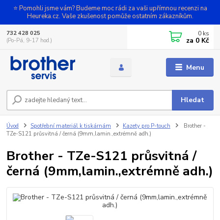
⭐ Pomohli jsme vám? Budeme moc rádi za vaši upřímnou recenzi na
Heureka.cz. Vaše zkušenost pomůže ostatním zákazníkům.
0
ks
732 428 025
za
0 Kč
(Po-Pá, 9-17 hod.)
Menu
Hledat
Úvod
Spotřební materiál k tiskárnám
Kazety pro P-touch
Brother -
TZe-S121 průsvitná / černá (9mm,lamin.,extrémně adh.)
Brother - TZe-S121 průsvitná /
černá (9mm,lamin.,extrémně adh.)