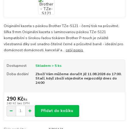
Originální kazeta s páskou Brother TZe-S121 - černý tisk na průsvitné,
šířka 9 mm Originální kazeta s laminovanou páskou TZe-S121
kompatibilní s širokou řadou tiskáren Brother P-touch je zvláště
všestranná díky své snadno čitelné černé a průsvitné barvě - ideální pro
domácnost domácnosti, kancelář a...
celý popis
Dostupnost
Skladem > 5 ks
Doba dodání
Zboží Vám můžeme doručit již 11.08.2026 do 17:00.
Stačí, když zboží objednáte nejpozději dnes do
24:00
290 Kč
/
ks
240 Kč
bez DPH
Přidat do košíku