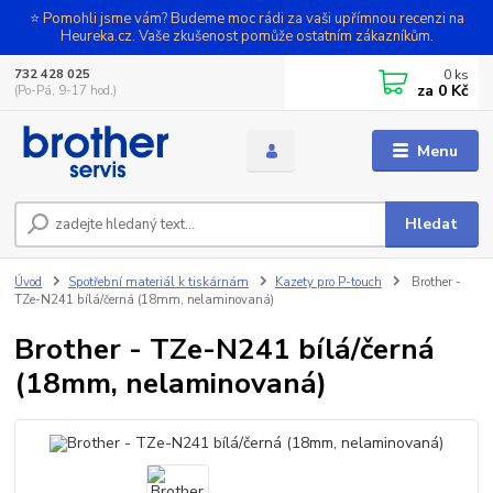
⭐ Pomohli jsme vám? Budeme moc rádi za vaši upřímnou recenzi na
Heureka.cz. Vaše zkušenost pomůže ostatním zákazníkům.
0
ks
732 428 025
za
0 Kč
(Po-Pá, 9-17 hod.)
Menu
Hledat
Úvod
Spotřební materiál k tiskárnám
Kazety pro P-touch
Brother -
TZe-N241 bílá/černá (18mm, nelaminovaná)
Brother - TZe-N241 bílá/černá
(18mm, nelaminovaná)