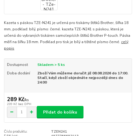
Kazeta s páskou TZE-N241 je určená pro tiskárny štítků Brother, šířka 18
mm, podklad: bílý, písmo: černé. kazeta TZE-N241 s páskou, která je
určená do vybraných tiskáren samolepících štítků Brother P-touch. Páska
měří na šířku 18 mm. Podklad pro tisk je bílý a tištěné písmo černé.
celý
popis
Dostupnost
Skladem > 5 ks
Doba dodání
Zboží Vám můžeme doručit již 08.08.2026 do 17:00.
Stačí, když zboží objednáte nejpozději dnes do
24:00
289 Kč
/
ks
239 Kč
bez DPH
Přidat do košíku
Číslo produktu:
TZEN241