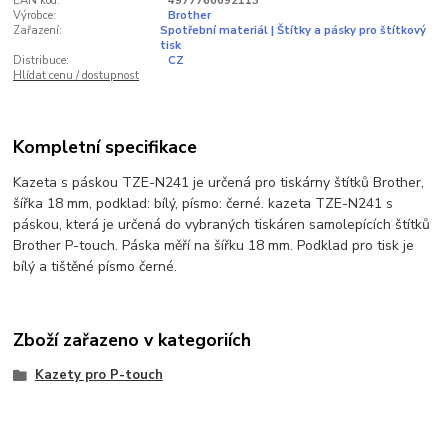
EAN kód:
4977766692113
Výrobce:
Brother
Zařazení:
Spotřební materiál | Štítky a pásky pro štítkový
tisk
Distribuce:
CZ
Hlídat cenu / dostupnost
Kompletní specifikace
Kazeta s páskou TZE-N241 je určená pro tiskárny štítků Brother,
šířka 18 mm, podklad: bílý, písmo: černé. kazeta TZE-N241 s
páskou, která je určená do vybraných tiskáren samolepících štítků
Brother P-touch. Páska měří na šířku 18 mm. Podklad pro tisk je
bílý a tištěné písmo černé.
Zboží zařazeno v kategoriích
Kazety pro P-touch