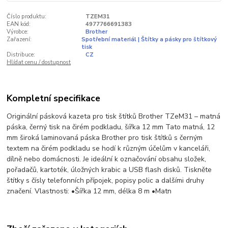
Číslo produktu:
TZEM31
EAN kód:
4977766691383
Výrobce:
Brother
Zařazení:
Spotřební materiál | Štítky a pásky pro štítkový
tisk
Distribuce:
CZ
Hlídat cenu / dostupnost
Kompletní specifikace
Originální pásková kazeta pro tisk štítků Brother TZeM31 – matná
páska, černý tisk na čirém podkladu, šířka 12 mm Tato matná, 12
mm široká laminovaná páska Brother pro tisk štítků s černým
textem na čirém podkladu se hodí k různým účelům v kanceláři,
dílně nebo domácnosti. Je ideální k označování obsahu složek,
pořadačů, kartoték, úložných krabic a USB flash disků. Tiskněte
štítky s čísly telefonních přípojek, popisy polic a dalšími druhy
značení. Vlastnosti: •Šířka 12 mm, délka 8 m •Matn