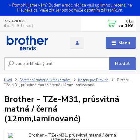
⭐ Pomohli jsme vám? Budeme moc rádi za vaši upřímnou recenzi na
Heureka.cz. Vaše zkušenost pomůže ostatním zákazníkům.
0
ks
732 428 025
za
0 Kč
(Po-Pá, 9-17 hod.)
Menu
Hledat
Úvod
Spotřební materiál k tiskárnám
Kazety pro P-touch
Brother -
TZe-M31, průsvitná matná / černá (12mm,laminované)
Brother - TZe-M31, průsvitná
matná / černá
(12mm,laminované)