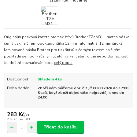
Originální pásková kazeta pro tisk štítků Brother TZeM31 – matná páska,
černý tisk na čirém podkladu, šířka 12 mm Tato matná, 12 mm široká
laminovaná páska Brother pro tisk štítků s černým textem na čirém
podkladu se hodí k různým účelům v kanceláři, dílně nebo domácnosti.
Je ideální k označování ob...
celý popis
Dostupnost
Skladem 4 ks
Doba dodání
Zboží Vám můžeme doručit již 08.08.2026 do 17:00.
Stačí, když zboží objednáte nejpozději dnes do
24:00
283 Kč
/
ks
234 Kč
bez DPH
Přidat do košíku