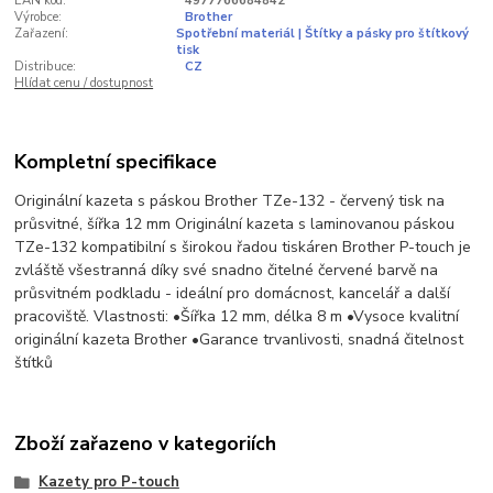
EAN kód:
4977766684842
Výrobce:
Brother
Zařazení:
Spotřební materiál | Štítky a pásky pro štítkový
tisk
Distribuce:
CZ
Hlídat cenu / dostupnost
Kompletní specifikace
Originální kazeta s páskou Brother TZe-132 - červený tisk na
průsvitné, šířka 12 mm Originální kazeta s laminovanou páskou
TZe-132 kompatibilní s širokou řadou tiskáren Brother P-touch je
zvláště všestranná díky své snadno čitelné červené barvě na
průsvitném podkladu - ideální pro domácnost, kancelář a další
pracoviště. Vlastnosti: •Šířka 12 mm, délka 8 m •Vysoce kvalitní
originální kazeta Brother •Garance trvanlivosti, snadná čitelnost
štítků
Zboží zařazeno v kategoriích
Kazety pro P-touch