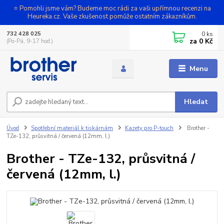
⭐ Pomohli jsme vám? Budeme moc rádi za vaši upřímnou recenzi na
Heureka.cz. Vaše zkušenost pomůže ostatním zákazníkům.
0
ks
732 428 025
za
0 Kč
(Po-Pá, 9-17 hod.)
Menu
Hledat
Úvod
Spotřební materiál k tiskárnám
Kazety pro P-touch
Brother -
TZe-132, průsvitná / červená (12mm, l.)
Brother - TZe-132, průsvitná /
červená (12mm, l.)