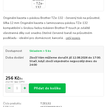
Originální kazeta s páskou Brother TZe-132 - červený tisk na průsvitné,
šířka 12 mm Originální kazeta s laminovanou páskou TZe-132
kompatibilní s širokou řadou tiskáren Brother P-touch je zvláště
všestranná díky své snadno čitelné červené barvě na průsvitném
podkladu - ideální pro domácnost, kancelá...
celý popis
Dostupnost
Skladem > 5 ks
Doba dodání
Zboží Vám můžeme doručit již 12.08.2026 do 17:00.
Stačí, když zboží objednáte nejpozději dnes do
24:00
256 Kč
/
ks
212 Kč
bez DPH
Přidat do košíku
Číslo produktu:
TZE132