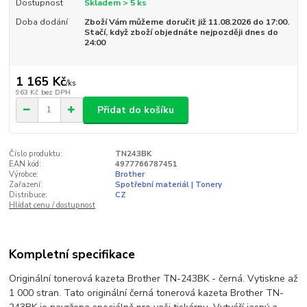
Dostupnost
Skladem > 5 ks
Doba dodání
Zboží Vám můžeme doručit již 11.08.2026 do 17:00.
Stačí, když zboží objednáte nejpozději dnes do
24:00
1 165 Kč
/
ks
963 Kč
bez DPH
Přidat do košíku
Číslo produktu:
TN243BK
EAN kód:
4977766787451
Výrobce:
Brother
Zařazení:
Spotřební materiál | Tonery
Distribuce:
CZ
Hlídat cenu / dostupnost
Kompletní specifikace
Originální tonerová kazeta Brother TN-243BK - černá. Vytiskne až
1 000 stran. Tato originální černá tonerová kazeta Brother TN-