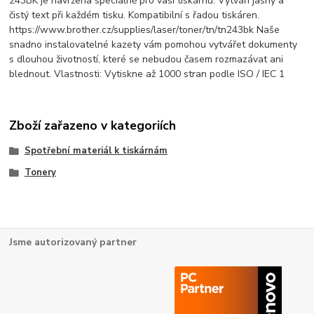
243BK je navržena speciálně pro vaši tiskárnu. Vytváří jasný a
čistý text při každém tisku. Kompatibilní s řadou tiskáren.
https://www.brother.cz/supplies/laser/toner/tn/tn243bk Naše
snadno instalovatelné kazety vám pomohou vytvářet dokumenty
s dlouhou životností, které se nebudou časem rozmazávat ani
blednout. Vlastnosti: Vytiskne až 1000 stran podle ISO / IEC 1
Zboží zařazeno v kategoriích
Spotřební materiál k tiskárnám
Tonery
Jsme autorizovaný partner