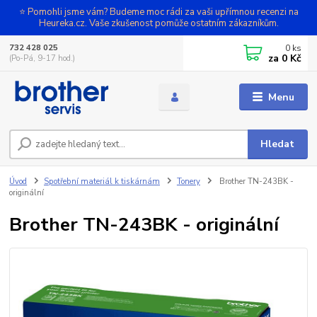
⭐ Pomohli jsme vám? Budeme moc rádi za vaši upřímnou recenzi na
Heureka.cz. Vaše zkušenost pomůže ostatním zákazníkům.
0
ks
732 428 025
za
0 Kč
(Po-Pá, 9-17 hod.)
Menu
Hledat
Úvod
Spotřební materiál k tiskárnám
Tonery
Brother TN-243BK -
originální
Brother TN-243BK - originální