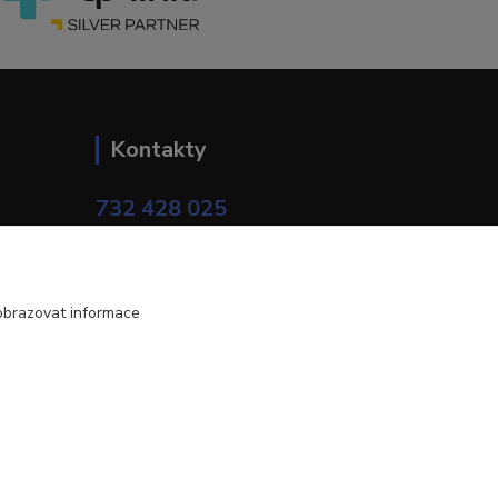
Kontakty
732 428 025
(Po-Pá, 9-17 hod.)
eshop@brotherservis.cz
obrazovat informace
Vytvořeno na
Eshop-rychle.cz