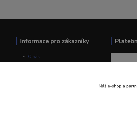
Informace pro zákazníky
Plateb
O nás
Jak nakupovat
Obchodní podmínky
Kontakty
Blog
Náš e-shop a partn
LOSAN s.r.o.