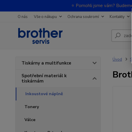
⭐ Pomohli jsme vám? Budeme m
O nás
Vše o nákupu
Ochrana soukromí
Kontakty
Úvod
S
Tiskárny a multifunkce
Brot
Spotřební materiál k
tiskárnám
Inkoustové náplně
Tonery
Válce