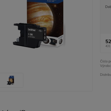
Dob
52
431
Číslo p
Výrobc
Distrib