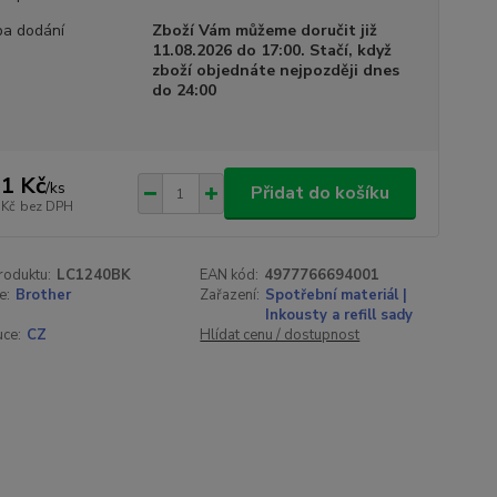
a dodání
Zboží Vám můžeme doručit již
11.08.2026 do 17:00. Stačí, když
zboží objednáte nejpozději dnes
do 24:00
1 Kč
/
ks
Přidat do košíku
 Kč
bez DPH
roduktu:
LC1240BK
EAN kód:
4977766694001
e:
Brother
Zařazení:
Spotřební materiál |
Inkousty a refill sady
uce:
CZ
Hlídat cenu / dostupnost