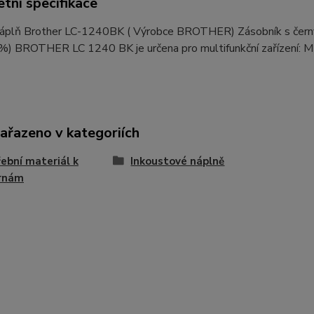
tní specifikace
 náplň Brother LC-1240BK ( Výrobce BROTHER) Zásobník s čern
5%) BROTHER LC 1240 BK je určena pro multifunkční zaříz
zařazeno v kategoriích
ební materiál k
Inkoustové náplně
árnám