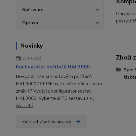
Komple
Software
Originál
pokrytí 
Oprava
Novinky
Zboží 
18.10.2022
Konfigurátor počítačů HAL3000
Spotř
Nevybrali jste si z hotových počítačů
tisk
HAL3000? Chtěli byste něco přidat nebo
změnit? Využijte konfigurátor sestav
HAL3000. Vyberte si PC sestavu a v j...
číst celé
Zobrazit všechny novinky