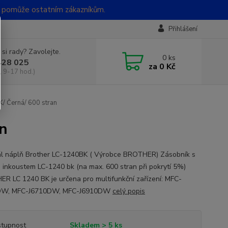
t pomůže ostatním zákazníkům.
Přihlášení
 si rady? Zavolejte.
0
ks
428 025
za
0 Kč
, 9-17 hod.)
/ Černá/ 600 stran
n
ál náplň Brother LC-1240BK ( Výrobce BROTHER) Zásobník s
 inkoustem LC-1240 bk (na max. 600 stran při pokrytí 5%)
R LC 1240 BK je určena pro multifunkční zařízení: MFC-
DW, MFC-J6710DW, MFC-J6910DW
celý popis
tupnost
Skladem > 5 ks