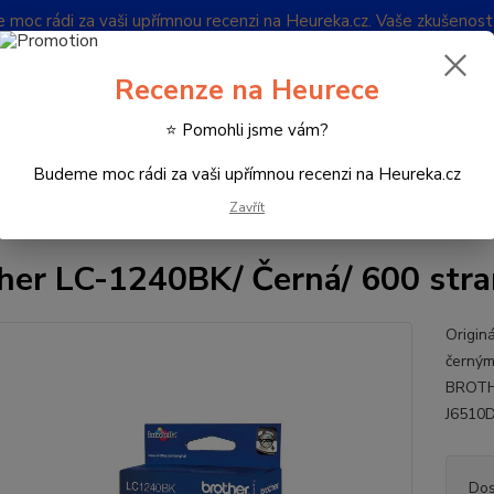
oc rádi za vaši upřímnou recenzi na Heureka.cz. Vaše zkušenos
Blog
Recenze na Heurece
Nevíte
⭐ Pomohli jsme vám?
Hledat
732 
(Po-Pá
Budeme moc rádi za vaši upřímnou recenzi na Heureka.cz
Zavřít
potřební materiál k tiskárnám
Inkoustové náplně
Brother LC-1240BK
her LC-1240BK/ Černá/ 600 stra
Origin
černým
BROTHE
J6510
Dos