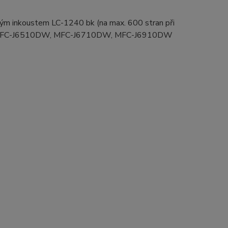
ým inkoustem LC-1240 bk (na max. 600 stran při
ení: MFC-J6510DW, MFC-J6710DW, MFC-J6910DW