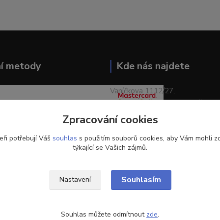
ní metody
Kde nás najdete
Vaníčkova 1112/27,
400 01 Ústí nad Labem-město
Zpracování cookies
eři potřebují Váš
souhlas
s použitím souborů cookies, aby Vám mohli z
týkající se Vašich zájmů.
Souhlasím
Nastavení
Souhlas můžete odmítnout
zde
.