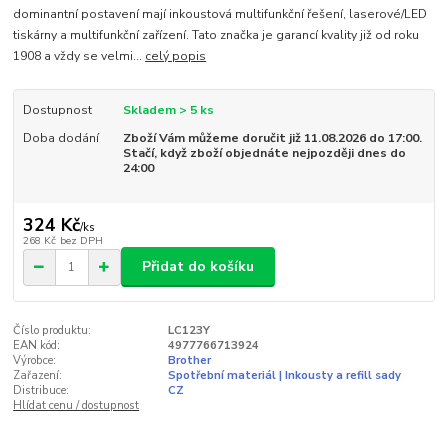
dominantní postavení mají inkoustová multifunkční řešení, laserové/LED
tiskárny a multifunkční zařízení. Tato značka je garancí kvality již od roku
1908 a vždy se velmi...
celý popis
Dostupnost
Skladem > 5 ks
Doba dodání
Zboží Vám můžeme doručit již 11.08.2026 do 17:00.
Stačí, když zboží objednáte nejpozději dnes do
24:00
324 Kč
/
ks
268 Kč
bez DPH
Přidat do košíku
Číslo produktu:
LC123Y
EAN kód:
4977766713924
Výrobce:
Brother
Zařazení:
Spotřební materiál | Inkousty a refill sady
Distribuce:
CZ
Hlídat cenu / dostupnost