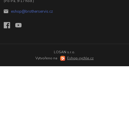
(Po-Pá, 9-17 hod.)
eshop@brotherservis.cz
LOSAN s.r.o.
Vytvořeno na
Eshop-rychle.cz