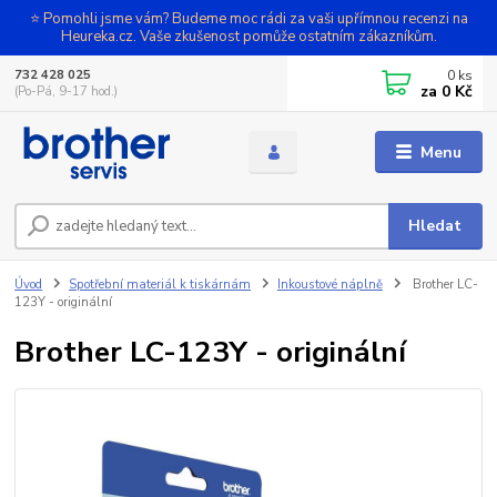
⭐ Pomohli jsme vám? Budeme moc rádi za vaši upřímnou recenzi na
Heureka.cz. Vaše zkušenost pomůže ostatním zákazníkům.
0
ks
732 428 025
za
0 Kč
(Po-Pá, 9-17 hod.)
Menu
Hledat
Úvod
Spotřební materiál k tiskárnám
Inkoustové náplně
Brother LC-
123Y - originální
Brother LC-123Y - originální