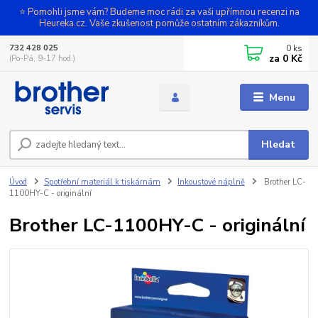
⭐ Pomohli jsme vám? Budeme moc rádi za vaši upřímnou recenzi na
Heureka.cz. Vaše zkušenost pomůže ostatním zákazníkům.
0
ks
732 428 025
za
0 Kč
(Po-Pá, 9-17 hod.)
Menu
Hledat
Úvod
Spotřební materiál k tiskárnám
Inkoustové náplně
Brother LC-
1100HY-C - originální
Brother LC-1100HY-C - originální