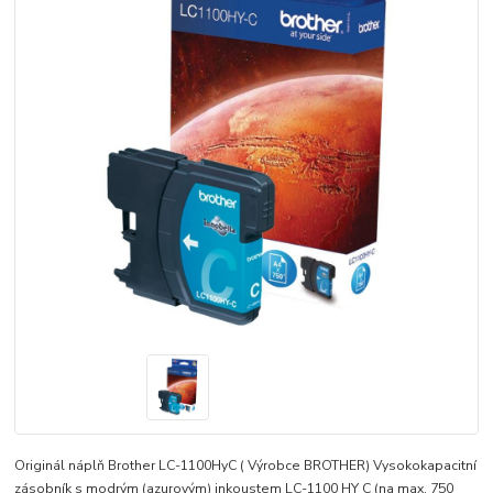
Originál náplň Brother LC-1100HyC ( Výrobce BROTHER) Vysokokapacitní
zásobník s modrým (azurovým) inkoustem LC-1100 HY C (na max. 750