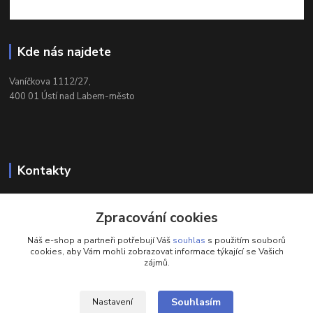
Kde nás najdete
Vaníčkova 1112/27,
400 01 Ústí nad Labem-město
Kontakty
732 428 025
Zpracování cookies
(Po-Pá, 9-17 hod.)
Náš e-shop a partneři potřebují Váš
souhlas
s použitím souborů
eshop@brotherservis.cz
cookies, aby Vám mohli zobrazovat informace týkající se Vašich
zájmů.
Souhlasím
Nastavení