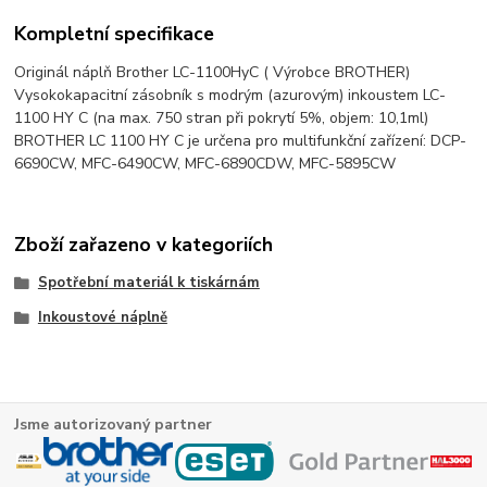
Kompletní specifikace
Originál náplň Brother LC-1100HyC ( Výrobce BROTHER)
Vysokokapacitní zásobník s modrým (azurovým) inkoustem LC-
1100 HY C (na max. 750 stran při pokrytí 5%, objem: 10,1ml)
BROTHER LC 1100 HY C je určena pro multifunkční zařízení: DCP-
6690CW, MFC-6490CW, MFC-6890CDW, MFC-5895CW
Zboží zařazeno v kategoriích
Spotřební materiál k tiskárnám
Inkoustové náplně
Jsme autorizovaný partner