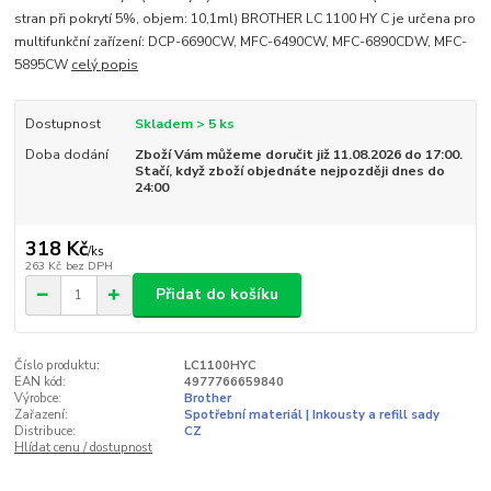
stran při pokrytí 5%, objem: 10,1ml) BROTHER LC 1100 HY C je určena pro
multifunkční zařízení: DCP-6690CW, MFC-6490CW, MFC-6890CDW, MFC-
5895CW
celý popis
Dostupnost
Skladem > 5 ks
Doba dodání
Zboží Vám můžeme doručit již 11.08.2026 do 17:00.
Stačí, když zboží objednáte nejpozději dnes do
24:00
318 Kč
/
ks
263 Kč
bez DPH
Přidat do košíku
Číslo produktu:
LC1100HYC
EAN kód:
4977766659840
Výrobce:
Brother
Zařazení:
Spotřební materiál | Inkousty a refill sady
Distribuce:
CZ
Hlídat cenu / dostupnost