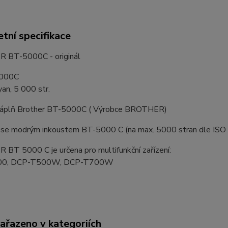
tní specifikace
 BT-5000C - originál
000C
yan, 5 000 str.
 náplň Brother BT-5000C ( Výrobce BROTHER)
 se modrým inkoustem BT-5000 C (na max. 5000 stran dle IS
BT 5000 C je určena pro multifunkční zařízení:
00, DCP-T500W, DCP-T700W
zařazeno v kategoriích