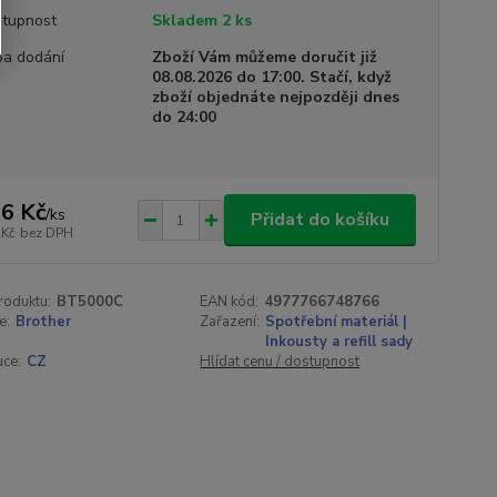
tupnost
Skladem 2 ks
a dodání
Zboží Vám můžeme doručit již
08.08.2026 do 17:00. Stačí, když
zboží objednáte nejpozději dnes
do 24:00
6 Kč
/
ks
Přidat do košíku
 Kč
bez DPH
roduktu:
BT5000C
EAN kód:
4977766748766
e:
Brother
Zařazení:
Spotřební materiál |
Inkousty a refill sady
uce:
CZ
Hlídat cenu / dostupnost