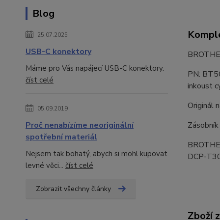
Blog
Komple
25.07.2025
USB-C konektory
BROTHER
Máme pro Vás napájecí USB-C konektory.
PN: BT5
číst celé
inkoust c
Originál
05.09.2019
Proč nenabízíme neoriginální
Zásobník
spotřební materiál
BROTHER 
Nejsem tak bohatý, abych si mohl kupovat
DCP-T3
levné věci...
číst celé
Zobrazit všechny články
Zboží 