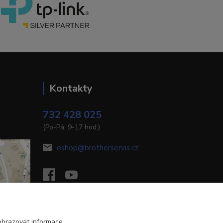
Kontakty
732 428 025
(Po-Pá, 9-17 hod.)
eshop@brotherservis.cz
obrazovat informace