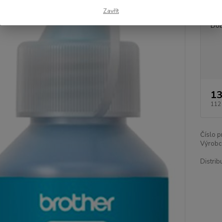
Dos
Zavřít
Dob
13
112
Číslo p
Výrobc
Distrib