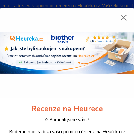
oc rádi za vaši upřímnou recenzi na Heureka.cz. Vaše zkušenos
Blog
Nevíte
Hledat
732 
(Po-Pá
potřební materiál k tiskárnám
Inkoustové náplně
BT-5000C (inkoust 
000C (inkoust cyan, 5 000 str.
BROTHE
Origin
modrým
Recenze na Heurece
BROTHE
⭐ Pomohli jsme vám?
DCP-T
Budeme moc rádi za vaši upřímnou recenzi na Heureka.cz