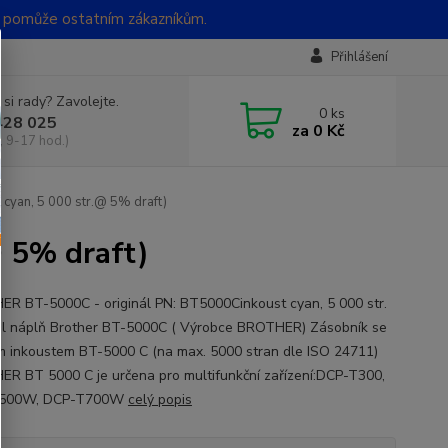
t pomůže ostatním zákazníkům.
Přihlášení
 si rady? Zavolejte.
0
ks
428 025
za
0 Kč
, 9-17 hod.)
cyan, 5 000 str.@ 5% draft)
@ 5% draft)
R BT-5000C - originál PN: BT5000Cinkoust cyan, 5 000 str.
ál náplň Brother BT-5000C ( Výrobce BROTHER) Zásobník se
 inkoustem BT-5000 C (na max. 5000 stran dle ISO 24711)
R BT 5000 C je určena pro multifunkční zařízení:DCP-T300,
500W, DCP-T700W
celý popis