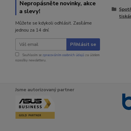
Nepropásněte novinky, akce
Spotř
a slevy!
tisk
Můžete se kdykoli odhlásit. Zasíláme
jednou za 14 dní.
Přihlásit se
Souhlasím se
zpracováním osobních údajů
za účelem
rozesílky newsletteru.
Jsme autorizovaný partner