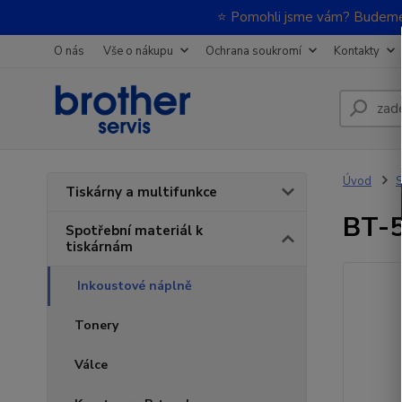
⭐ Pomohli jsme vám? Budeme m
O nás
Vše o nákupu
Ochrana soukromí
Kontakty
Úvod
S
Tiskárny a multifunkce
BT-5
Spotřební materiál k
tiskárnám
Inkoustové náplně
Tonery
Válce