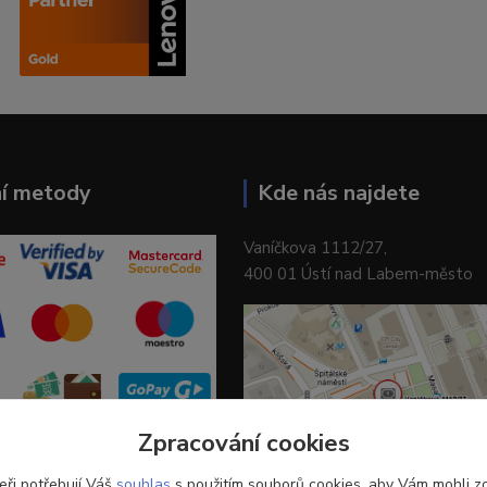
ní metody
Kde nás najdete
Vaníčkova 1112/27,
400 01 Ústí nad Labem-město
Zpracování cookies
eři potřebují Váš
souhlas
s použitím souborů cookies, aby Vám mohli z