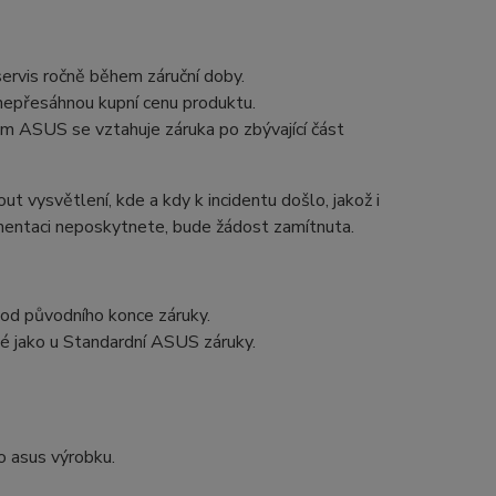
servis ročně během záruční doby.
nepřesáhnou kupní cenu produktu.
 ASUS se vztahuje záruka po zbývající část
ut vysvětlení, kde a kdy k incidentu došlo, jakož i
entaci neposkytnete, bude žádost zamítnuta.
 od původního konce záruky.
é jako u Standardní ASUS záruky.
o asus výrobku.