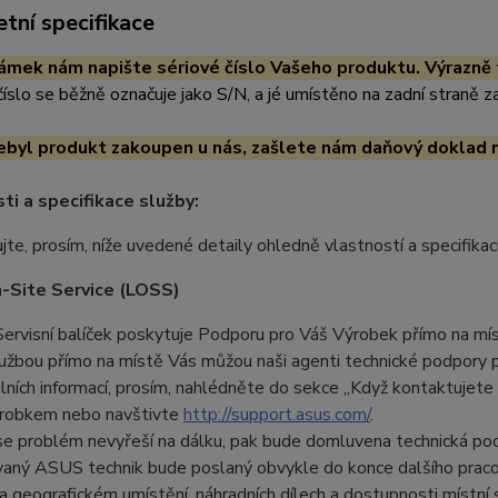
tní specifikace
mek nám napište sériové číslo Vašeho produktu. Výrazně t
číslo se běžně označuje jako S/N, a jé umístěno na zadní straně za
byl produkt zakoupen u nás, zašlete nám daňový doklad 
ti a specifikace služby:
jte, prosím, níže uvedené detaily ohledně vlastností a specifikací
-Site Service (LOSS)
ervisní balíček poskytuje Podporu pro Váš Výrobek přímo na mís
lužbou přímo na místě Vás můžou naši agenti technické podpory
ilních informací, prosím, nahlédněte do sekce „Když kontaktujet
robkem nebo navštivte
http://support.asus.com/
.
se problém nevyřeší na dálku, pak bude domluvena technická po
vaný ASUS technik bude poslaný obvykle do konce dalšího prac
a geografickém umístění, náhradních dílech a dostupnosti místní 