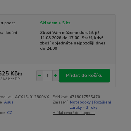
tupnost
Skladem > 5 ks
a dodání
Zboží Vám můžeme doručit již
11.08.2026 do 17:00. Stačí, když
zboží objednáte nejpozději dnes
do 24:00
625 Kč
/
ks
Přidat do košíku
43 Kč
bez DPH
roduktu:
ACX15-012800NX
EAN kód:
4718017555470
e:
Asus
Zařazení:
Notebooky | Rozšíření
záruky - 3 roky
uce:
CZ
Hlídat cenu / dostupnost