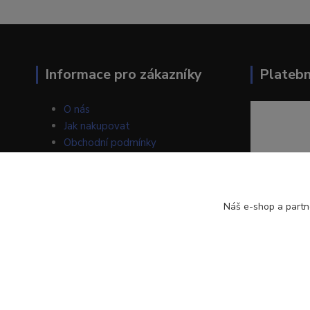
Informace pro zákazníky
Plateb
O nás
Jak nakupovat
Obchodní podmínky
Kontakty
Blog
Náš e-shop a partn
LOSAN s.r.o.