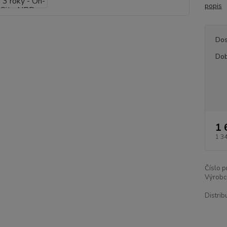
popis
Dos
Dob
1 
1 3
Číslo p
Výrobc
Distrib