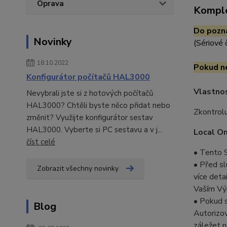
Oprava
Komple
Do pozná
Novinky
(Sériové 
18.10.2022
Pokud ne
Konfigurátor počítačů HAL3000
Vlastnos
Nevybrali jste si z hotových počítačů
HAL3000? Chtěli byste něco přidat nebo
Zkontrolu
změnit? Využijte konfigurátor sestav
HAL3000. Vyberte si PC sestavu a v j...
Local On
číst celé
• Tento S
• Před s
Zobrazit všechny novinky
více deta
Vaším Vý
• Pokud 
Blog
Autorizo
záležet n