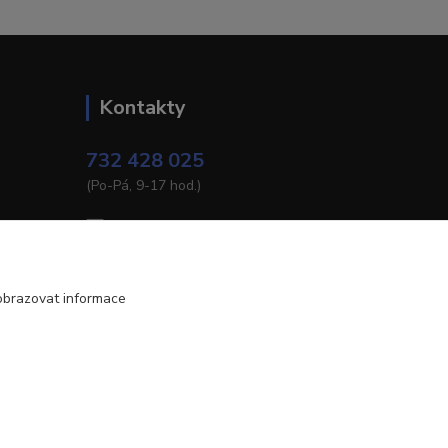
Kontakty
732 428 025
(Po-Pá, 9-17 hod.)
eshop@brotherservis.cz
obrazovat informace
Vytvořeno na
Eshop-rychle.cz