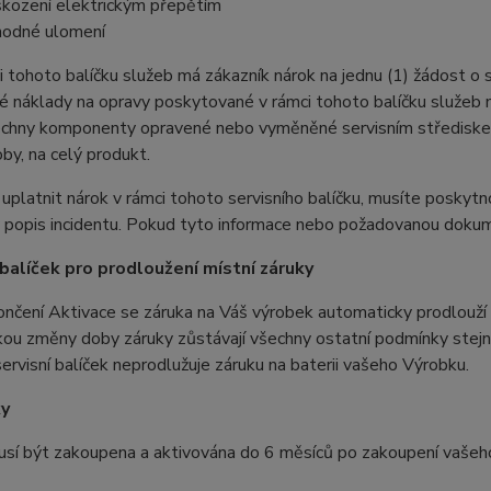
kození elektrickým přepětím
odné ulomení
i tohoto balíčku služeb má zákazník nárok na jednu (1) žádost o 
é náklady na opravy poskytované v rámci tohoto balíčku služeb 
echny komponenty opravené nebo vyměněné servisním střediskem
oby, na celý produkt.
 uplatnit nárok v rámci tohoto servisního balíčku, musíte poskytno
 popis incidentu. Pokud tyto informace nebo požadovanou dokum
 balíček pro prodloužení místní záruky
nčení Aktivace se záruka na Váš výrobek automaticky prodlouží
kou změny doby záruky zůstávají všechny ostatní podmínky stejn
ervisní balíček neprodlužuje záruku na baterii vašeho Výrobku.
y
usí být zakoupena a aktivována do 6 měsíců po zakoupení vašeh