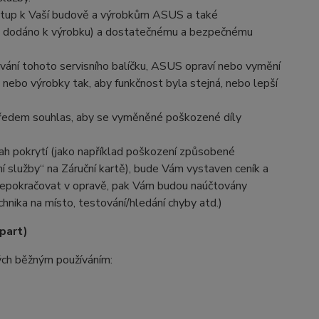
ístup k Vaší budově a výrobkům ASUS a také
lo dodáno k výrobku) a dostatečnému a bezpečnému
vání tohoto servisního balíčku, ASUS opraví nebo vymění
nebo výrobky tak, aby funkčnost byla stejná, nebo lepší
předem souhlas, aby se vyměněné poškozené díly
sah pokrytí (jako například poškození způsobené
ní služby“ na Záruční kartě), bude Vám vystaven ceník a
nepokračovat v opravě, pak Vám budou naúčtovány
chnika na místo, testování/hledání chyby atd.)
part)
ných běžným používáním: