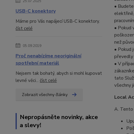
25.07.2025
• Budete
USB-C konektory
elektřin
pracovním
Máme pro Vás napájecí USB-C konektory.
• Pokud v
číst celé
poškozené
než původ
05.09.2019
• Pokud 
Proč nenabízíme neoriginální
převedly 
spotřební materiál
• V přípa
zákazníke
Nejsem tak bohatý, abych si mohl kupovat
tato Slu
levné věci...
číst celé
všechny j
Zobrazit všechny články
Local Ac
A. Tento 
Nepropásněte novinky, akce
Upu
a slevy!
Poš