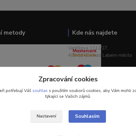
ní metody
Kde nás najdete
Vaníčkova 1112/27,
400 01 Ústí nad Labem-město
Zpracování cookies
eři potřebují Váš
souhlas
s použitím souborů cookies, aby Vám mohli z
týkající se Vašich zájmů.
Souhlasím
Nastavení