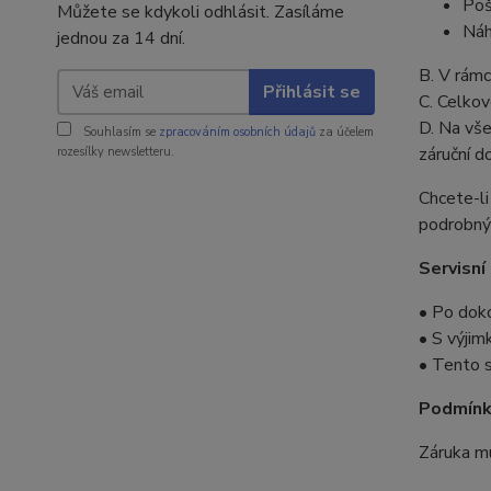
Poš
Můžete se kdykoli odhlásit. Zasíláme
Náh
jednou za 14 dní.
B. V rámc
Přihlásit se
C. Celkov
D. Na vš
Souhlasím se
zpracováním osobních údajů
za účelem
záruční d
rozesílky newsletteru.
Chcete-li
podrobný
Servisní
• Po doko
• S výjim
• Tento s
Podmínk
Záruka m