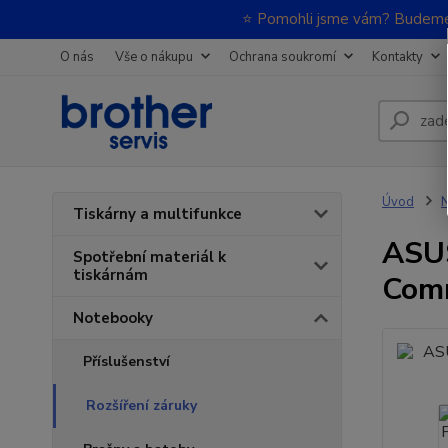
⭐ Pomohli jsme vám? Budeme m
O nás
Vše o nákupu
Ochrana soukromí
Kontakty
Úvod
Tiskárny a multifunkce
ASUS
Spotřební materiál k
tiskárnám
Comm
Notebooky
Příslušenství
Rozšíření záruky