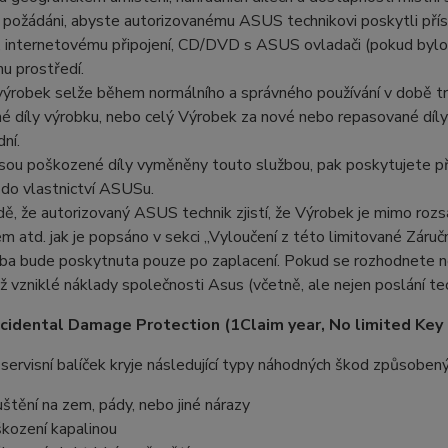
 požádáni, abyste autorizovanému ASUS technikovi poskytli př
ě, internetovému připojení, CD/DVD s ASUS ovladači (pokud by
u prostředí.
ýrobek selže během normálního a správného používání v době tr
 díly výrobku, nebo celý Výrobek za nové nebo repasované díly 
ní.
jsou poškozené díly vyměněny touto službou, pak poskytujete 
do vlastnictví ASUSu.
dě, že autorizovaný ASUS technik zjistí, že Výrobek je mimo roz
m atd. jak je popsáno v sekci „Vyloučení z této limitované Záruč
žba bude poskytnuta pouze po zaplacení. Pokud se rozhodnete 
iž vzniklé náklady společnosti Asus (včetně, ale nejen poslání te
cidental Damage Protection (1Claim year, No limited Key 
servisní balíček kryje následující typy náhodných škod způsobe
štění na zem, pády, nebo jiné nárazy
kození kapalinou