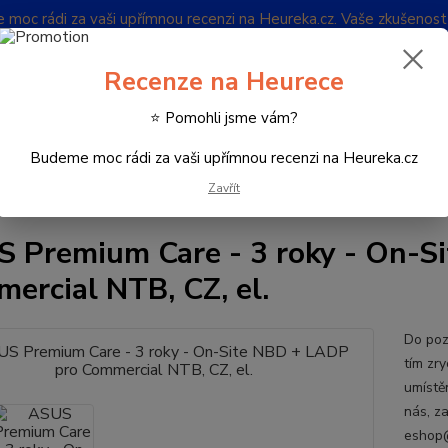
oc rádi za vaši upřímnou recenzi na Heureka.cz. Vaše zkušenos
Blog
Recenze na Heurece
Nevíte
⭐ Pomohli jsme vám?
Hledat
732 
(Po-Pá
Budeme moc rádi za vaši upřímnou recenzi na Heureka.cz
Zavřít
Notebooky
Rozšíření záruky
ASUS Premium Care - 3 roky - On-Site 
 Premium Care - 3 roky - On-S
ercial NTB, CZ, el.
Do poz
tím zry
umístě
nás, z
eshop@