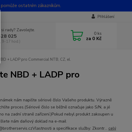
t pomůže ostatním zákazníkům.
Přihlášení
 si rady? Zavolejte.
0
ks
428 025
za
0 Kč
, 9-17 hod.)
NBD + LADP pro Commercial NTB, CZ, el.
ite NBD + LADP pro
námek nám napište sériové číslo Vašeho produktu. Výrazně
chlíte proces.(Sériové číslo se běžně označuje jako S/N, a jé
no na zadní straně zařízení.)Pokud nebyl produkt zakoupen u
ašlete nám daňový doklad na e-mail
brotherservis.czVlastnosti a specifikace služby: Zkontr...
celý