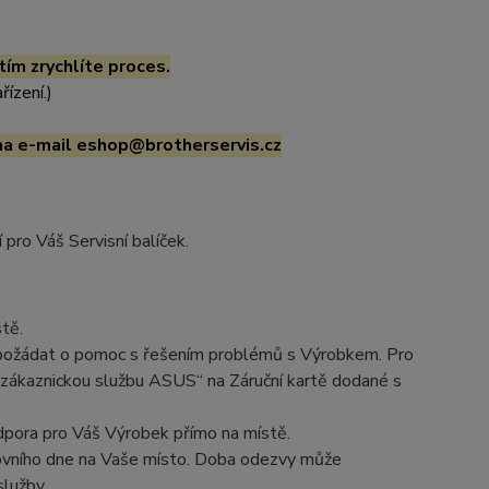
ím zrychlíte
proces.
řízení.)
na e-mail eshop@brotherservis.cz
 pro Váš Servisní balíček.
tě.
 požádat o pomoc s řešením problémů s Výrobkem. Pro
e zákaznickou službu ASUS“ na Záruční kartě dodané s
dpora pro Váš Výrobek přímo na místě.
ovního dne na Vaše místo. Doba odezvy může
služby.