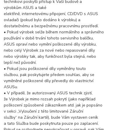
technikovi poskytli přístup k Vaší budově a
výrobkům ASUS a také
elektřině, internetovému připojení, CD/DVD s ASUS
ovladači (pokud bylo dodáno k výrobku) a
dostatečnému a bezpečnému pracovnímu prostředí.
• Pokud výrobek selže během normálního a správného
používání v době trvání tohoto servisního balíčku,
ASUS opraví nebo vymění poškozené díly výrobku,
nebo celý Výrobek za nové nebo repasované díly
nebo výrobky tak, aby funkčnost byla stejná, nebo
lepší než původní.
• Pokud jsou poškozené díly vyměněny touto
službou, pak poskytujete předem souhlas, aby se
vyměněné poškozené díly převedly do vlastnictví
ASUSu.
• V případě, že autorizovaný ASUS technik zjistí,
že Výrobek je mimo rozsah pokrytí (jako například
poškození způsobené zákazníkem atd. jak je popsáno
v sekci „Vyloučení z této limitované Záruční
služby“ na Záruční kartě), bude Vám vystaven ceník
a tato Služba bude poskytnuta pouze po zaplacení.
Pokud se rozhodnete nepokračovat v opravě, pak Vám