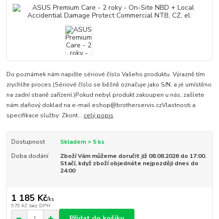
Do poznámek nám napište sériové číslo Vašeho produktu. Výrazně tím
zrychlíte proces.(Sériové číslo se běžně označuje jako S/N, a jé umístěno
na zadní straně zařízení.)Pokud nebyl produkt zakoupen u nás, zašlete
nám daňový doklad na e-mail eshop@brotherservis.czVlastnosti a
specifikace služby: Zkont...
celý popis
Dostupnost
Skladem > 5 ks
Doba dodání
Zboží Vám můžeme doručit již 08.08.2026 do 17:00.
Stačí, když zboží objednáte nejpozději dnes do
24:00
1 185 Kč
/
ks
979 Kč
bez DPH
Přidat do košíku