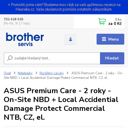
⭐ Pomohli jsme vám? Budeme moc rádi za vaši upřímnou recenzi na
Heureka.cz. Vaše zkušenost pomůže ostatním zákazníkům.
0
ks
732 428 025
za
0 Kč
(Po-Pá, 9-17 hod.)
Menu
Hledat
Úvod
Notebooky
Rozšíření záruky
ASUS Premium Care - 2 roky - On-
Site NBD + Local Accidential Damage Protect Commercial NTB, CZ, el.
ASUS Premium Care - 2 roky -
On-Site NBD + Local Accidential
Damage Protect Commercial
NTB, CZ, el.