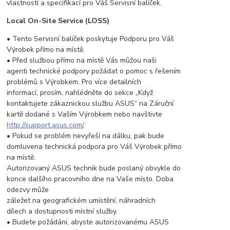
vlastností a specifikací pro Váš Servisní balíček.
Local On-Site Service (LOSS)
• Tento Servisní balíček poskytuje Podporu pro Váš
Výrobek přímo na místě.
• Před službou přímo na místě Vás můžou naši
agenti technické podpory požádat o pomoc s řešením
problémů s Výrobkem. Pro více detailních
informací, prosím, nahlédněte do sekce „Když
kontaktujete zákaznickou službu ASUS“ na Záruční
kartě dodané s Vaším Výrobkem nebo navštivte
http://support.asus.com/
.
• Pokud se problém nevyřeší na dálku, pak bude
domluvena technická podpora pro Váš Výrobek přímo
na místě.
Autorizovaný ASUS technik bude poslaný obvykle do
konce dalšího pracovního dne na Vaše místo. Doba
odezvy může
záležet na geografickém umístění, náhradních
dílech a dostupnosti místní služby.
• Budete požádáni, abyste autorizovanému ASUS